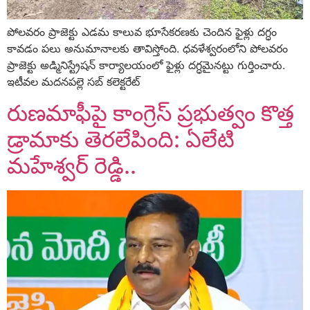
పోలవరం ప్రాజెక్టు ఎడమ కాలువ భూసేకరణకు చెందిన ఫైళ్లు దగ్ధం
కావడం పలు అనుమానాలకు తావిస్తోంది. ధవళేశ్వరంలోని పోలవరం
ప్రాజెక్టు అడ్మినిస్ట్రేషన్ కార్యాలయంలో ఫైళ్లు దగ్ధమైనట్టు గుర్తించారు.
ఇటీవల మదనపల్లె సబ్ కలెక్టరేట్
రుణమాఫీపై కాంగ్రెస్ ప్రభుత్వం కొత్త
డ్రామాకు తెరలేపింది: ఏలేటి
మహేశ్వర్ రెడ్డి..