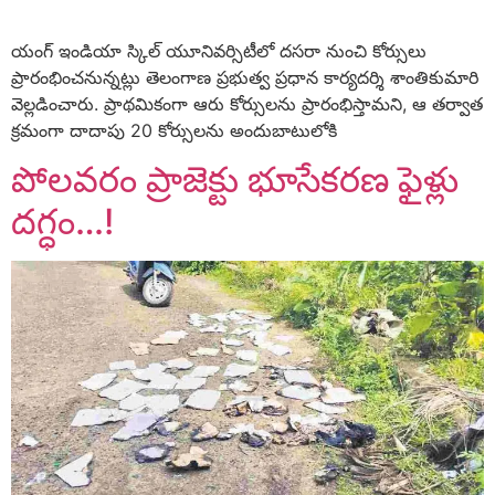
యంగ్ ఇండియా స్కిల్ యూనివర్సిటీలో దసరా నుంచి కోర్సులు
ప్రారంభించనున్నట్లు తెలంగాణ ప్రభుత్వ ప్రధాన కార్యదర్శి శాంతికుమారి
వెల్లడించారు. ప్రాథమికంగా ఆరు కోర్సులను ప్రారంభిస్తామని, ఆ తర్వాత
క్రమంగా దాదాపు 20 కోర్సులను అందుబాటులోకి
పోలవరం ప్రాజెక్టు భూసేకరణ ఫైళ్లు
దగ్ధం…!