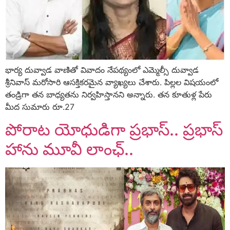
భార్య దువ్వాడ వాణితో వివాదం నేపథ్యంలో ఎమ్మెల్సీ దువ్వాడ
శ్రీనివాస్ మరోసారి ఆసక్తికరమైన వ్యాఖ్యలు చేశారు. పిల్లల విషయంలో
తండ్రిగా తన బాధ్యతను నిర్వహిస్తానని అన్నారు. తన కూతుళ్ల పేరు
మీద సుమారు రూ.27
పోరాట యోధుడిగా ప్రభాస్.. ప్రభాస్
హాను మూవీ లాంఛ్..