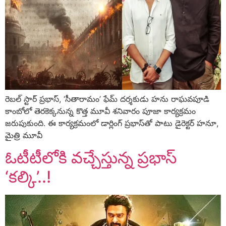
రెబల్ స్టార్ ప్రభాస్, ‘సీతారామం’ ఫేమ్ ద‌ర్శ‌కుడు హను రాఘవపూడి
కాంబోలో తెర‌కెక్క‌నున్న కొత్త మూవీ శ‌నివారం పూజా కార్య‌క్ర‌మం
జ‌రుపుకుంది. ఈ కార్య‌క్ర‌మంలో డార్లింగ్ ప్ర‌భాస్‌తో పాటు డైరెక్ట‌ర్ హ‌నూ,
మైత్రి మూవీ
ఓటీటీలోకి వచ్చేస్తున్న ప్రభాస్
‘కల్కి’..!