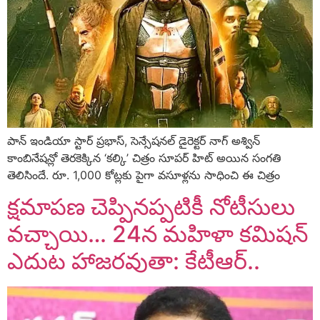
పాన్ ఇండియా స్టార్ ప్రభాస్, సెన్సేషనల్ డైరెక్టర్ నాగ్ అశ్విన్
కాంబినేషన్లో తెరకెక్కిన ‘కల్కి’ చిత్రం సూపర్ హిట్ అయిన సంగతి
తెలిసిందే. రూ. 1,000 కోట్లకు పైగా వసూళ్లను సాధించి ఈ చిత్రం
క్షమాపణ చెప్పినప్పటికీ నోటీసులు
వచ్చాయి… 24న మహిళా కమిషన్
ఎదుట హాజరవుతా: కేటీఆర్..