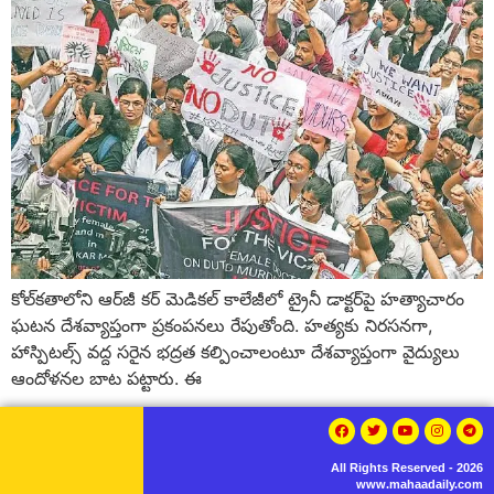
కోల్‌కతాలోని ఆర్‌జీ కర్ మెడికల్ కాలేజీలో ట్రైనీ డాక్టర్‌పై హత్యాచారం
ఘటన దేశవ్యాప్తంగా ప్రకంపనలు రేపుతోంది. హత్యకు నిరసనగా,
హాస్పిటల్స్ వద్ద సరైన భద్రత కల్పించాలంటూ దేశవ్యాప్తంగా వైద్యులు
ఆందోళనల బాట పట్టారు. ఈ
All Rights Reserved - 2026
www.mahaadaily.com