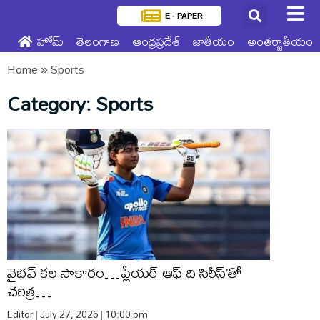
E - PAPER
హోమ్
తెలంగాణ
ఆంధ్రప్రదేశ్
జాతీయం
అంతర్జాతీయం
Home
»
Sports
Category: Sports
వైభవ్ కల సాకారం…ప్లేయర్ ఆఫ్ ది సిరీస్’తో
చరిత్ర…
Editor
July 27, 2026
10:00 pm