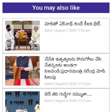
You may also like
మోదీతో ఏక్‌నాథ్ శిందే కీలక భేటీ.
Editor
August 7, 2026
1:43 pm
చేనేత ఉత్పత్తులను కొనుగోలు చేసి
నేతన్నలకు అండగా
నిలవండి:ప్రధానమంత్రి నరేంద్ర మోదీ
పిలుపు
Editor
August 6, 2026
11:11 pm
జెన్‌ జీని గుడ్డిగా నమ్ముతా…
Editor
August 6, 2026
11:10 pm