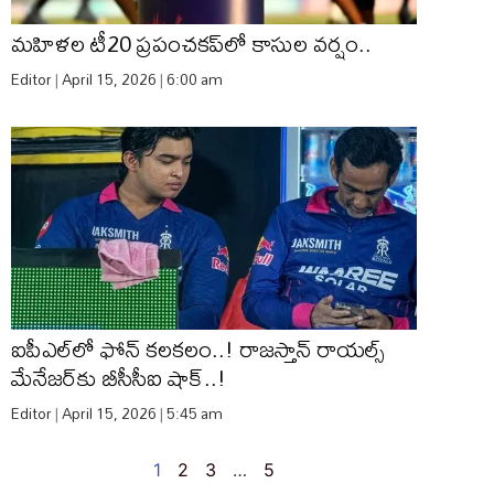
మహిళల టీ20 ప్రపంచకప్‌లో కాసుల వర్షం..
Editor
April 15, 2026
6:00 am
ఐపీఎల్‌లో ఫోన్ కలకలం..! రాజస్తాన్ రాయల్స్
మేనేజర్‌కు బీసీసీఐ షాక్..!
Editor
April 15, 2026
5:45 am
1
2
3
…
5