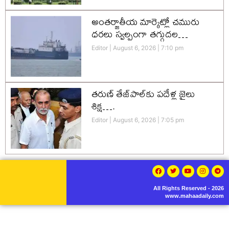
అంతర్జాతీయ మార్కెట్లో చమురు
ధరలు స్వల్పంగా తగ్గుదల…
Editor
August 6, 2026
7:10 pm
తరుణ్ తేజ్‌పాల్‌కు పదేళ్ల జైలు
శిక్ష….
Editor
August 6, 2026
7:05 pm
All Rights Reserved - 2026
www.mahaadaily.com