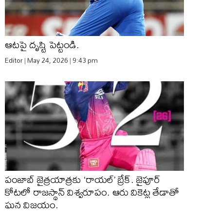
ఆటపై దృష్టి పెట్టండి.
Editor
May 24, 2026
9:43 pm
పంజాబ్ జైత్రయాత్రకు ‘రాయల్’ బ్రేక్. జైపూర్
కోటలో రాజస్థాన్ విశ్వరూపం. ఆరు వికెట్ల తేడాతో
ఘన విజయం.