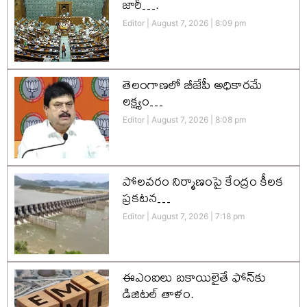
జారీ….
Editor
August 7, 2026
8:09 pm
తెలంగాణలో బీజేపీ అధికారమే
లక్ష్యం…
Editor
August 7, 2026
8:08 pm
పోలవరం నిర్మాణంపై కేంద్రం కీలక
ప్రకటన…
Editor
August 7, 2026
7:18 pm
ఈఎంఐలు బకాయిలైతే ఫోన్‌కు
డిజిటల్ తాళం.