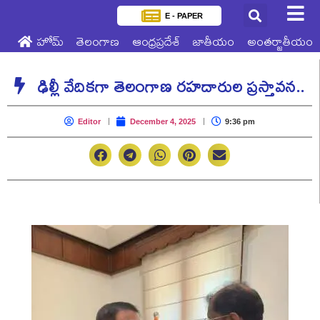
E - PAPER
హోమ్
తెలంగాణ
ఆంధ్రప్రదేశ్
జాతీయం
అంతర్జాతీయం
ఢిల్లీ వేదికగా తెలంగాణ రహదారుల ప్రస్తావన..
Editor
December 4, 2025
9:36 pm