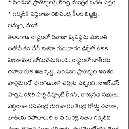
* పెండింగ్ ప్రాజెక్టులపై కేంద్ర మంత్రికి వినతి పత్రం.
* గడ్కరీకి వద్దిరాజు రవిచంద్ర కీలక విజ్ఞప్తి.
ఖమ్మం, మహా.
తెలంగాణ రాష్ట్రంలో రవాణా వ్యవస్థను మరింత
బలోపేతం చేసే దిశగా గురువారం ఢిల్లీలో కీలక
పరిణామం చోటుచేసుకుంది. రాష్ట్రంలో జాతీయ
రహదారుల అభివృద్ధి, పెండింగ్ ప్రాజెక్టుల అంశం
పార్లమెంట్ ప్రాంగణంలో చర్చకు వచ్చింది. బీఆర్ఎస్
పార్లమెంటరీ పార్టీ డిప్యూటీ లీడర్, రాజ్యసభ సభ్యులు
వద్దిరాజు రవిచంద్ర గురువారం కేంద్ర రోడ్డు రవాణా,
జాతీయ రహదారుల శాఖ మంత్రి నితిన్ గడ్కరీని
మర్యాదపూర్వకంగా కలిశారు. పార్లమెంట్‌లోని కేంద్ర