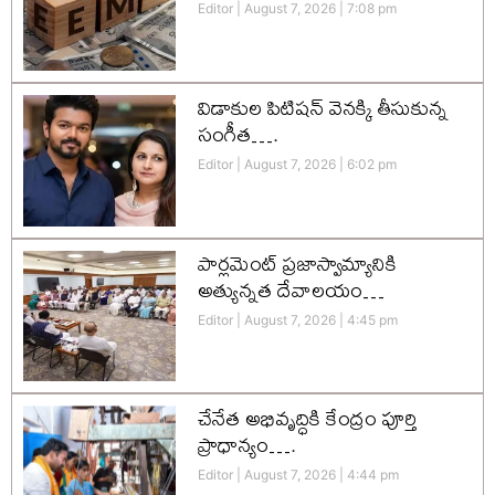
Editor
August 7, 2026
7:08 pm
విడాకుల పిటిషన్ వెనక్కి తీసుకున్న
సంగీత….
Editor
August 7, 2026
6:02 pm
పార్లమెంట్ ప్రజాస్వామ్యానికి
అత్యున్నత దేవాలయం…
Editor
August 7, 2026
4:45 pm
చేనేత అభివృద్ధికి కేంద్రం పూర్తి
ప్రాధాన్యం….
Editor
August 7, 2026
4:44 pm