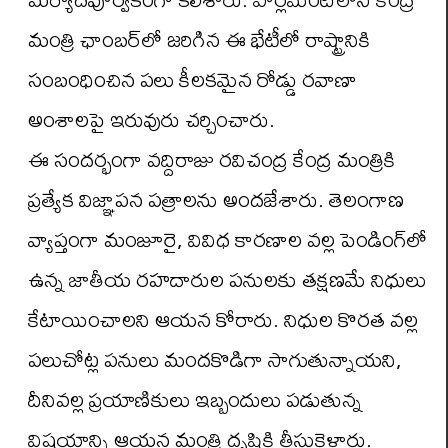
మంత్రి ఛాంబర్‌లో జరిగిన ఈ భేటీలో రాష్ట్రానికి
సంబంధించిన పలు కీలకమైన రోడ్డు రవాణా
అంశాలపై ఇరువురు చర్చించారు.
ఈ సందర్భంగా వద్దిరాజు రవిచంద్ర కేంద్ర మంత్రికి
ప్రత్యేక విజ్ఞాపన పత్రాలను అందజేశారు. తెలంగాణ
వ్యాప్తంగా మంజూరై, వివిధ కారణాల వల్ల పెండింగ్‌లో
ఉన్న జాతీయ రహదారుల పనులకు తక్షణమే నిధులు
కేటాయించాలని ఆయన కోరారు. నిధుల కొరత వల్ల
పలుచోట్ల పనులు మందకొడిగా సాగుతున్నాయని,
దీనివల్ల ప్రయాణికులు ఇబ్బందులు పడుతున్న
విషయాన్ని ఆయన మంత్రి దృష్టికి తీసుకెళ్లారు.