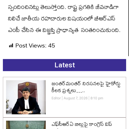
స్పందించినట్లు తెలుస్తోంది. రాష్ట్ర ప్రగతికి జీవనాడిగా
నిలిచే జాతీయ రహదారుల విషయంలో బీఆర్ఎస్
ఎంపీ చేసిన ఈ విజ్ఞప్తి ప్రాధాన్యత సంతరించుకుంది.
Post Views:
45
Latest
జంతర్‌మంతర్ నిరసనలపై హైకోర్టు
కీలక ప్రశ్నలు…..
Editor
August 7, 2026
8:10 pm
ఎఫ్‌సీఆర్‌ఏ బిల్లుపై కాంగ్రెస్ విప్