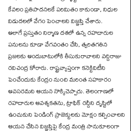
కేవలం ప్రతిపాదనలకే పరిమితం కాకుండా, నిధుల
విడుదలలో వేగం పెంచాలని విజ్ఞప్తి చేశారు.
అలాగే ప్రస్తుతం నిర్మాణ దశలో ఉన్న రహదారుల
పనులను కూడా వేగవంతం చేసి, త్వరితగతిన
ప్రజలకు అందుబాటులోకి తీసుకురావాలని వద్దిరాజు
రవిచంద్ర కోరారు. రాష్ట్రవ్యాప్తంగా కనెక్టివిటీని
పెంచేందుకు కేంద్రం నుంచి మరింత సహకారం
అవసరమని ఆయన నొక్కిచెప్పారు. తెలంగాణలో
రహదారుల ఆవశ్యకతను, ట్రాఫిక్ రద్దీని దృష్టిలో
ఉంచుకుని పెండింగ్ ప్రాజెక్టులకు మోక్షం కల్పించాలని
ఆయన చేసిన విజ్ఞప్తిపై కేంద్ర మంత్రి సానుకూలంగా