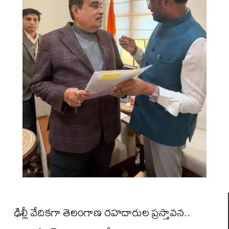
ఢిల్లీ వేదికగా తెలంగాణ రహదారుల ప్రస్తావన..