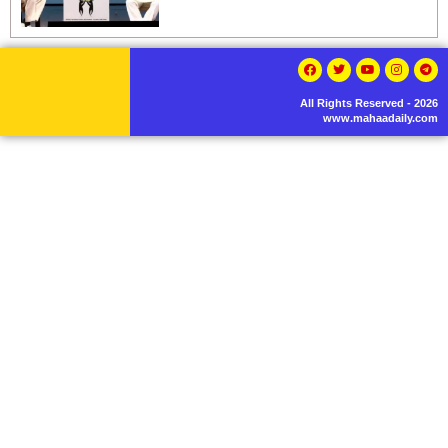
All Rights Reserved - 2026
www.mahaadaily.com