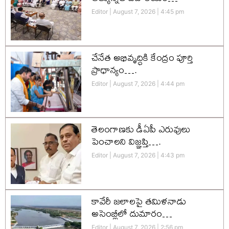
Editor
August 7, 2026
4:45 pm
చేనేత అభివృద్ధికి కేంద్రం పూర్తి
ప్రాధాన్యం….
Editor
August 7, 2026
4:44 pm
తెలంగాణకు డీఏపీ ఎరువులు
పెంచాలని విజ్ఞప్తి….
Editor
August 7, 2026
4:43 pm
కావేరీ జలాలపై తమిళనాడు
అసెంబ్లీలో దుమారం…
Editor
August 7, 2026
2:56 pm