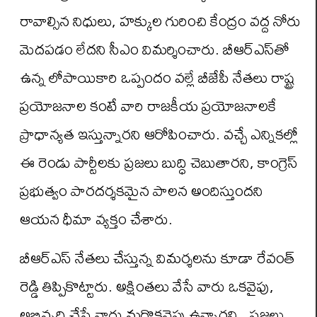
రావాల్సిన నిధులు, హక్కుల గురించి కేంద్రం వద్ద నోరు
మెదపడం లేదని సీఎం విమర్శించారు. బీఆర్ఎస్‌తో
ఉన్న లోపాయికారి ఒప్పందం వల్లే బీజేపీ నేతలు రాష్ట్ర
ప్రయోజనాల కంటే వారి రాజకీయ ప్రయోజనాలకే
ప్రాధాన్యత ఇస్తున్నారని ఆరోపించారు. వచ్చే ఎన్నికల్లో
ఈ రెండు పార్టీలకు ప్రజలు బుద్ధి చెబుతారని, కాంగ్రెస్
ప్రభుత్వం పారదర్శకమైన పాలన అందిస్తుందని
ఆయన ధీమా వ్యక్తం చేశారు.
బీఆర్ఎస్ నేతలు చేస్తున్న విమర్శలను కూడా రేవంత్
రెడ్డి తిప్పికొట్టారు. అక్షింతలు వేసే వారు ఒకవైపు,
అభివృద్ధి చేసే వారు మరొకవైపు ఉన్నారని.. ప్రజలు