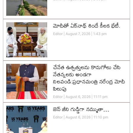
మోదీతో ఏక్‌నాథ్ శిందే కీలక భేటీ.
Editor
August 7, 2026
1:43 pm
చేనేత ఉత్పత్తులను కొనుగోలు చేసి
నేతన్నలకు అండగా
నిలవండి:ప్రధానమంత్రి నరేంద్ర మోదీ
పిలుపు
Editor
August 6, 2026
11:11 pm
జెన్‌ జీని గుడ్డిగా నమ్ముతా…
Editor
August 6, 2026
11:10 pm