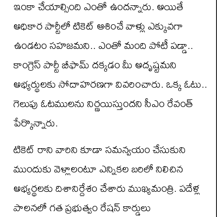
ఇంకా చేయాల్సింది ఎంతో ఉందన్నారు. అయితే
అధికార పార్టీలో టికెట్ ఆశించే వాళ్లు ఎక్కువగా
ఉండటం సహజమని.. ఎంతో మంది పోటీ పడ్డా..
కాంగ్రెస్ పార్టీ బీఫామ్ దక్కడం మీ అదృష్టమని
అభ్యర్థులకు సోదాహరణగా వివరించారు. ఒక్క ఓటు..
గెలుపు ఓటములను నిర్ణయిస్తుందని సీఎం రేవంత్
పేర్కొన్నారు.
టికెట్ రాని వారిని కూడా సమన్వయం చేసుకుని
ముందుకు వెళ్లాలంటూ ఎన్నికల బరిలో నిలిచిన
అభ్యర్థలకు దిశానిర్దేశం చేశారు ముఖ్యమంత్రి. పదేళ్ల
పాలనలో గత ప్రభుత్వం రేషన్ కార్డులు