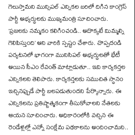
గెలుస్తామని మున్సిపల్ ఎన్నికల బరిలో దిగిన కాంగ్రెస్
పార్టీ అభ్యర్థులకు ముఖ్యమంత్రి సూచించారు.
‘ప్రజలకు నమ్మకం కలిగించండి.. అదొక్కటే మిమ్మల్ని
గెలిపిస్తుంది’ అని వారికి స్పష్టం చేశారు. చొప్పదండి
పర్యటనలో భాగంగా మునిసిపల్ అభ్యర్థులతో భేటీ
అయిన సీఎం రేవంత్ మాట్లాడుతూ.. ఇవి కార్యకర్తల
ఎన్నికలని తెలిపారు. కార్యకర్తలకు సముచిత స్థానం
ఇచ్చినప్పుడే పార్టీ బలపడుతుందని పేర్కొన్నారు. ఈ
ఎన్నికలను ప్రతిష్టాత్మకంగా తీసుకోవాలని నేతలకు
ఆయన సూచించారు. అధికారంలోకి వచ్చిన ఈ
రెండేళ్లల్లో ఎన్నో సంక్షేమ పథకాలను అందించామని..