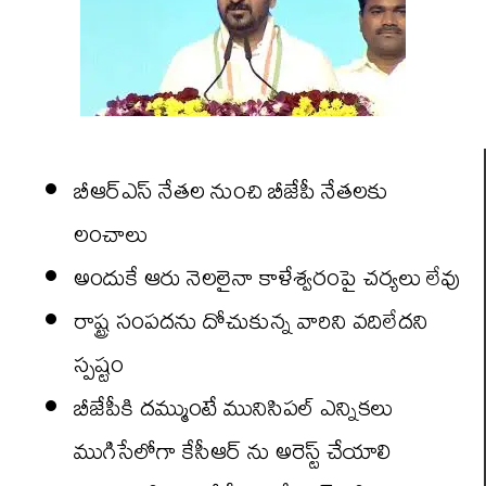
బీఆర్ఎస్ నేతల నుంచి బీజేపీ నేతలకు
లంచాలు
అందుకే ఆరు నెలలైనా కాళేశ్వరంపై చర్యలు లేవు
రాష్ట్ర సంపదను దోచుకున్న వారిని వదిలేదని
స్పష్టం
బీజేపీకి దమ్ముంటే మునిసిపల్ ఎన్నికలు
ముగిసేలోగా కేసీఆర్ ను అరెస్ట్ చేయాలి