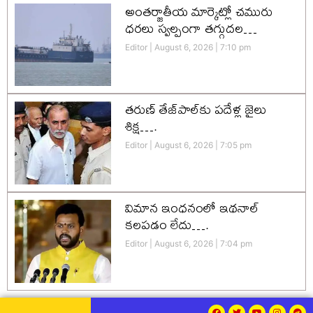
అంతర్జాతీయ మార్కెట్లో చమురు
ధరలు స్వల్పంగా తగ్గుదల…
Editor
August 6, 2026
7:10 pm
తరుణ్ తేజ్‌పాల్‌కు పదేళ్ల జైలు
శిక్ష….
Editor
August 6, 2026
7:05 pm
విమాన ఇంధనంలో ఇథనాల్
కలపడం లేదు….
Editor
August 6, 2026
7:04 pm