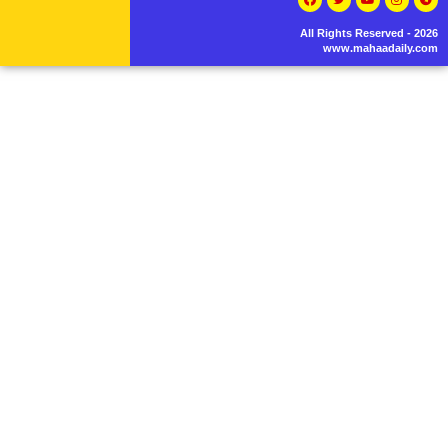
All Rights Reserved - 2026
www.mahaadaily.com