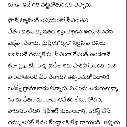
కూడా అదే గతి పట్టబోతుందని చెప్పారు.
ఫోన్ ట్యాపింగ్ విషయంలో సీఎం తన
చేతగానితనాన్ని ఇతరులపై నెట్టడం అలవాటైందని
ఎద్దేవా చేశారు. సుప్రీంకోర్టులో సరైన వాదనలు
వినిపించే దమ్ములేదు. సీఎంగా రేవంత్ ఉండగానే
కదా ప్రభాకర్ రావు విదేశాలకు పారిపోయింది. మరి
పారిపోతుంటే ఏం చేశారు? తప్పించుకోవడానికి
ఇవన్నీ డ్రామాలాడుతున్నారు. సీఎంను అడుగుతున్నా
‘‘నాకు చేతగాదు, నాకు ఆవేశం లేదు. రోషం,
పౌరుషం లేదని, కేసీఆర్ కుటుంబాన్ని అరెస్ట్ చేసే
దమ్ము అసలే లేదని కేంద్రానికి లేఖ రాయండి. అప్పుడు