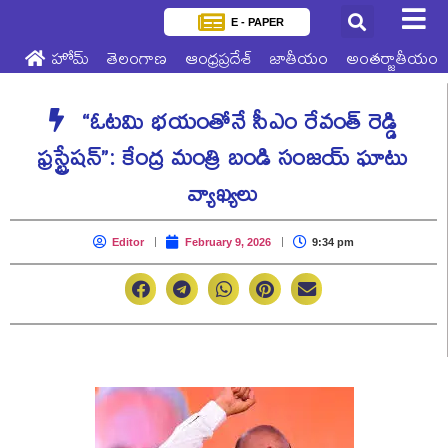
E - PAPER
హోమ్
తెలంగాణ
ఆంధ్రప్రదేశ్
జాతీయం
అంతర్జాతీయం
“ఓటమి భయంతోనే సీఎం రేవంత్ రెడ్డి
ఫ్రస్ట్రేషన్”: కేంద్ర మంత్రి బండి సంజయ్ ఘాటు
వ్యాఖ్యలు
Editor
February 9, 2026
9:34 pm