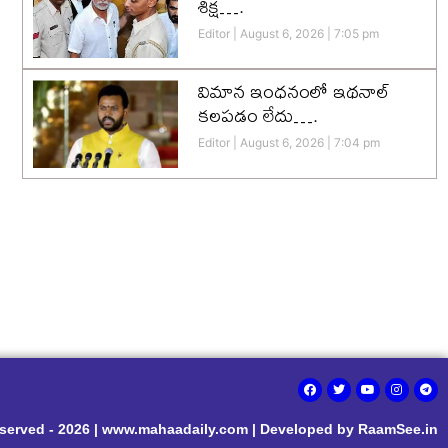
శిక్ష….
Editor
August 6, 2026
7:05 pm
విమాన ఇంధనంలో ఇథనాల్
కలపడం లేదు….
Editor
August 6, 2026
7:04 pm
eserved - 2026 | www.mahaadaily.com | Developed by RaamSee.in