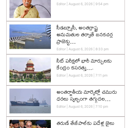
Editor
August 6, 2026
9:54 pm
సీడబ్ల్యూసీ, అంతర్రాష్ట్ర
అనుమతుల తర్వాతే బనకచర్ల
ప్రాజెక్టు…
Editor
August 6, 2026
8:33 pm
నీట్ పరీక్షలో భారీ మార్పులకు
కేంద్రం కసరత్తు….
Editor
August 6, 2026
7:11 pm
అంతర్జాతీయ మార్కెట్లో చమురు
ధరలు స్వల్పంగా తగ్గుదల…
Editor
August 6, 2026
7:10 pm
తరుణ్ తేజ్‌పాల్‌కు పదేళ్ల జైలు