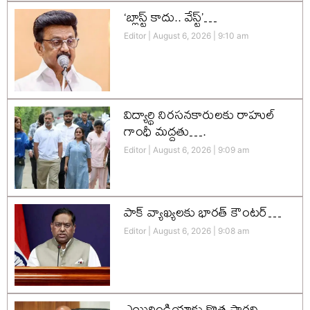
‘బ్లాస్ట్ కాదు.. వేస్ట్’…
Editor
August 6, 2026
9:10 am
విద్యార్థి నిరసనకారులకు రాహుల్
గాంధీ మద్దతు….
Editor
August 6, 2026
9:09 am
పాక్ వ్యాఖ్యలకు భారత్ కౌంటర్…
Editor
August 6, 2026
9:08 am
ఎయిరిండియాకు కొత్త సారథి….