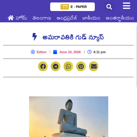
E - PAPER
హోమ్
తెలంగాణ
ఆంధ్రప్రదేశ్
జాతీయం
అంతర్జాతీయం
అమరావతికి గుడ్ న్యూస్
Editor
June 10, 2026
4:11 pm