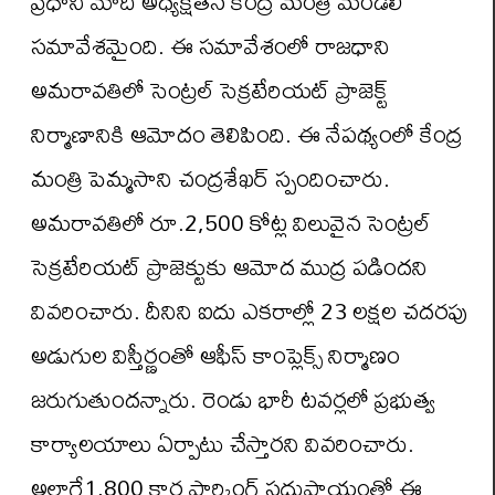
ప్రధాని మోదీ అధ్యక్షతన కేంద్ర మంత్రి మండలి
సమావేశమైంది. ఈ సమావేశంలో రాజధాని
అమరావతిలో సెంట్రల్ సెక్రటేరియట్ ప్రాజెక్ట్‌
నిర్మాణానికి ఆమోదం తెలిపింది. ఈ నేపథ్యంలో కేంద్ర
మంత్రి పెమ్మసాని చంద్రశేఖర్ స్పందించారు.
అమరావతిలో రూ.2,500 కోట్ల విలువైన సెంట్రల్
సెక్రటేరియట్ ప్రాజెక్టుకు ఆమోద ముద్ర పడిందని
వివరించారు. దీనిని ఐదు ఎకరాల్లో 23 లక్షల చదరపు
అడుగుల విస్తీర్ణంతో ఆఫీస్ కాంప్లెక్స్ నిర్మాణం
జరుగుతుందన్నారు. రెండు భారీ టవర్లలో ప్రభుత్వ
కార్యాలయాలు ఏర్పాటు చేస్తారని వివరించారు.
అలాగే1,800 కార్ల పార్కింగ్ సదుపాయంతో ఈ