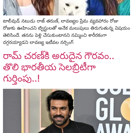
టాలీవుడ్ నటుడు రాజ్ తరుణ్, లావణ్యల ప్రేమ వ్యవహారం రోజు
రోజుకు ఊహించని ట్విస్టులతో అనేక మలుపులు తిరుగుతున్న విషయం
తెలిసిందే. తనను పెళ్లి చేసుకుంటానని నమ్మించి శారీరకంగా
దగ్గరయ్యాడని లావణ్య ఇటీవల నర్సింగ్
రామ్‌ చ‌ర‌ణ్‌కి అరుదైన గౌర‌వం..
తొలి భారతీయ సెలబ్రిటీగా
గుర్తింపు..!