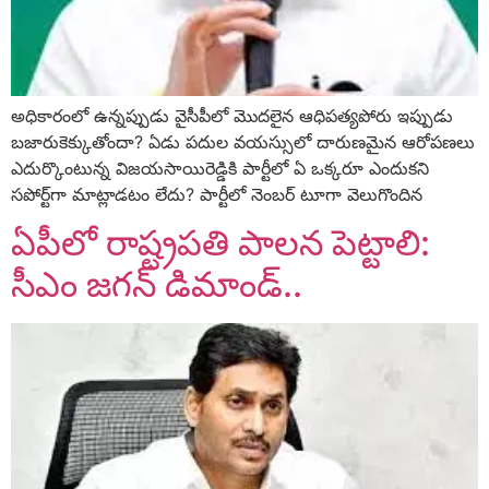
అధికారంలో ఉన్నప్పుడు వైసీపీలో మొదలైన ఆధిపత్యపోరు ఇప్పుడు
బజారుకెక్కుతోందా? ఏడు పదుల వయస్సులో దారుణమైన ఆరోపణలు
ఎదుర్కొంటున్న విజయసాయిరెడ్డికి పార్టీలో ఏ ఒక్కరూ ఎందుకని
సపోర్ట్‌గా మాట్లాడటం లేదు? పార్టీలో నెంబర్ టూగా వెలుగొందిన
ఏపీలో రాష్ట్రపతి పాలన పెట్టాలి:
సీఎం జగన్ డిమాండ్..