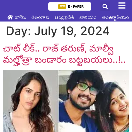
E - PAPER
హోమ్
తెలంగాణ
ఆంధ్రప్రదేశ్
జాతీయం
అంతర్జాతీయం
Day:
July 19, 2024
చాట్ లీక్.. రాజ్ తరుణ్, మాల్వీ
మల్హోత్రా బండారం బట్టబయలు..!..