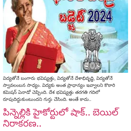
విద్యతోనే బంగారు భవిష్యత్తు, విద్యతోనే దేశాభివృద్ధి, విద్యతోనే
స్వావలంబన సాధ్యం. విద్యకు అంత ప్రాధాన్యం ఇవ్వాలని కొఠారి
కమిషన్ ఏనాడో చెప్పింది. దేశ భవిష్యత్తు తరగతి గదిలో
రూపుదిద్దుకుంటుందని గుర్తు చేసింది. అంతే కాదు..
పిన్నెల్లికి హైకోర్టులో షాక్.. బెయిల్
నిరాకరణ..