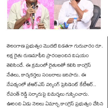
తెలంగాణ ప్రభుత్వం మొదటి విడతగా గురువారం రూ.
లక్ష రైతు రుణమాఫీని ప్రారంభించిన విషయం
తెలిసిందే. ఈ క్రమంలో రైతులతో కలిసి కాంగ్రెస్
నేతలు, కార్యకర్తలు సంబరాలు జరిపారు. ఈ
నేపథ్యంలో బీఆర్ఎస్ వర్కింగ్ ప్రెసిడెంట్ కేటీఆర్..
రేవంత్ రెడ్డి సర్కారుపై విమర్శలు గుప్పించారు.
ఊరించి ఏడు నెలలు ఏమార్చి కాంగ్రెస్ ప్రభుత్వం చేసిన