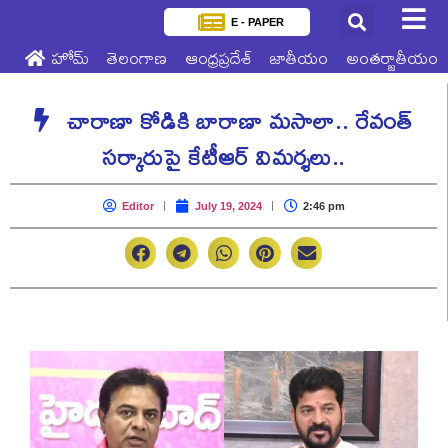
E - PAPER
హోమ్
తెలంగాణ
ఆంధ్రప్రదేశ్
జాతీయం
అంతర్జాతీయం
చారాణా కోడికి బారాణా మసాలా.. రేవంత్
సర్కారుపై కేటీఆర్ విమర్శలు..
Editor
July 19, 2024
2:46 pm