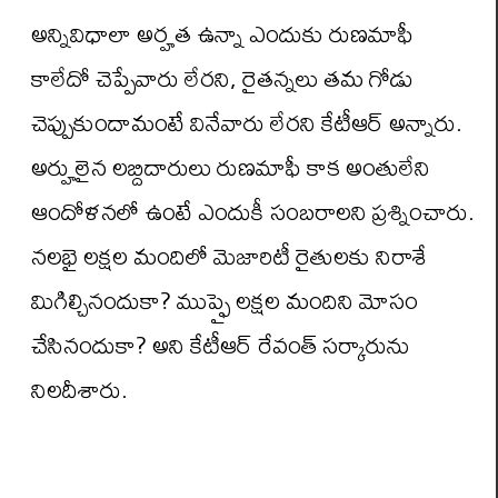
అన్నివిధాలా అర్హత ఉన్నా ఎందుకు రుణమాఫీ
కాలేదో చెప్పేవారు లేరని, రైతన్నలు తమ గోడు
చెప్పుకుందామంటే వినేవారు లేరని కేటీఆర్ అన్నారు.
అర్హులైన లబ్దిదారులు రుణమాఫీ కాక అంతులేని
ఆందోళనలో ఉంటే ఎందుకీ సంబరాలని ప్రశ్నించారు.
నలభై లక్షల మందిలో మెజారిటీ రైతులకు నిరాశే
మిగిల్చినందుకా? ముప్ఫై లక్షల మందిని మోసం
చేసినందుకా? అని కేటీఆర్ రేవంత్ సర్కారును
నిలదీశారు.