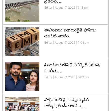
ప్రకటన…
Editor
August 7, 2026
7:18 pm
ఈఎంఐలు బకాయిలైతే ఫోన్‌కు
డిజిటల్ తాళం.
Editor
August 7, 2026
7:08 pm
విడాకుల పిటిషన్ వెనక్కి తీసుకున్న
సంగీత….
Editor
August 7, 2026
6:02 pm
పార్లమెంట్ ప్రజాస్వామ్యానికి
అత్యున్నత దేవాలయం…