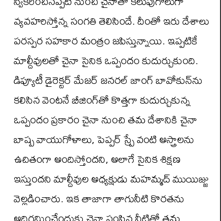
స్వీకరించినప్పటి నుంచి చైనాతో కలుపుగోలుగా
వ్యవహరిస్తోన్న సంగతి తెలిసిందే. దీంతో ఇరు దేశాలు
పరస్పర సహకార మంత్రం జపిస్తున్నాయి. ఇప్పటికే
మాల్దీవులతో చైనా సైనిక ఒప్పందం కుదుర్చుకుంది.
డిప్యూటీ డైరెక్టర్ మేజర్ జనరల్ జాంగ్ బావోకున్‌ను
కలిసిన వెంటనే బీజింగ్‌తో కొత్తగా కుదుర్చుకున్న
ఒప్పందం ప్రకారం చైనా నుంచి తమ దేశానికి చైనా
బాష్ప వాయుగోళాలు, పెప్పర్‌ స్ప్రే వంటి అస్త్రాలను
ఉచితంగా అందిస్తోందని, అలాగే సైనిక శిక్షణ
ఇస్తుందని మాల్దీవుల అధ్యక్షుడు మహమ్మద్‌ ముయిజ్జు
వెల్లడించారు. ఇక తాజాగా తాగునీటి కొరతను
అధిగమించేందుకు చైనా పంపిన నీటితో తమ