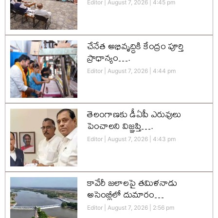
Editor
August 7, 2026
4:45 pm
చేనేత అభివృద్ధికి కేంద్రం పూర్తి
ప్రాధాన్యం….
Editor
August 7, 2026
4:44 pm
తెలంగాణకు డీఏపీ ఎరువులు
పెంచాలని విజ్ఞప్తి….
Editor
August 7, 2026
4:43 pm
కావేరీ జలాలపై తమిళనాడు
అసెంబ్లీలో దుమారం…
Editor
August 7, 2026
2:56 pm