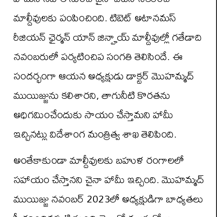
మాల్దీవులకు పంపించింది. టిబెట్‌ అటానమస్‌
రీజియన్‌ ఛైర్మన్‌ యాన్‌ జిన్హాయ్‌ మాల్దీవుల్లో గతేడాది
నవంబరులో పర్యటించిప సంగతి తెలిసిందే. ఈ
సందర్భంగా ఆయన అధ్యక్షుడు డాక్టర్ మొహమ్మద్
ముయిజ్జును కలిశారని, తాగునీటి కొరతను
అధిగమించేందుకు సాయం చేస్తామని హామీ
ఇచ్చినట్లు విదేశాంగ మంత్రిత్వ శాఖ తెలిపింది.
అంతేకాకుండా మాల్దీవులకు బహుళ రంగాలలో
సహాయం చేస్తానని చైనా హామీ ఇచ్చింది. మొహమ్మద్
ముయిజ్జు నవంబర్ 2023లో అధ్యక్షుడిగా బాధ్యతలు