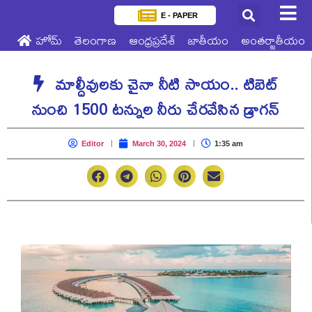
E - PAPER
హోమ్
తెలంగాణ
ఆంధ్రప్రదేశ్
జాతీయం
అంతర్జాతీయం
మాల్దీవులకు చైనా నీటి సాయం.. టిబెట్‌
నుంచి 1500 టన్నుల నీరు చేరవేసిన డ్రాగన్‌
Editor
March 30, 2024
1:35 am