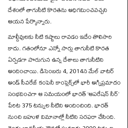
దేశంలో తాగునీటి కొరతను అధిగమించవచ్చని
ఆయన పేర్కొన్నారు.
మాల్దీవులకు నీటి కష్టాలు రావడం ఇదేం తొలిసారి
కాదు. గతంలోనూ ఎన్నో సార్లు తాగునీటి కొరత
ఏర్పడగా పొరుగున ఉన్న దేశాలు తాగునీటిని
అందించాయి. డిసెంబరు 4, 2014న మేల్ వాటర్
అండ్ సీవరేజ్ కంపెనీ కాంప్లెక్స్‌లో భారీ అగ్నిప్రమాదం
సంభవించగా ఆ సమయంలో భారత్‌ ‘ఆపరేషన్ నీర్’
పేరిట 375 టన్నుల నీటిని అందించింది. భారత్
నుంచి బహుళ విమానాల్లో నీటిని సరఫరా చేసింది.