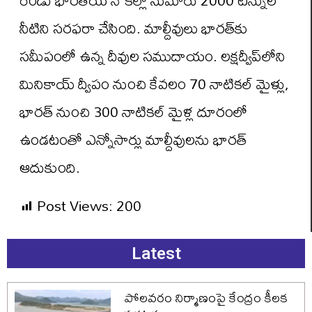
రెండు భారతీయ నౌకల్లో సుమారు 2000 టన్నుల
నీటిని సరఫరా చేసింది. మాల్దీవులు భారత్‌కు
సమీపంలో ఉన్న దీవుల సముదాయం. లక్షద్వీప్‌లోని
మినికాయ్ ద్వీపం నుంచి కేవలం 70 నాటికల్ మైళ్లు,
భారత్ నుంచి 300 నాటికల్ మైళ్ల దూరంలో
ఉండటంతో ఎన్నోసార్లు మాల్దీవులను భారత్
ఆదుకుంది.
Post Views:
200
Latest
పోలవరం నిర్మాణంపై కేంద్రం కీలక