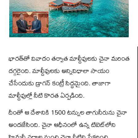
భారత్‌తో వివాదం తర్వాత మాల్దీవులకు చైనా మరింత
దగ్గరైంది. మాల్దీవులకు అన్నివిధాలా సాయం
చేసేందుకు డ్రాగన్‌ కంట్రీ సిద్ధమైంది. తాజాగా
మాల్దీవుల్లో నీటి కొరత ఏర్పడింది.
దీంతో ఆ దేశానికి 1500 టన్నుల తాగునీరును చైనా
అందజేసింది. చైనా ఆధీనంలో ఉన్న టిబెట్‌లోని
హిమనీ నదాల నుంచి చైనా వీటిని సేకరించి