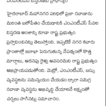
ఎంఎంటీఎస్ విస్తరణకు ప్రాధాన్యం
హైదరాబాద్ మహానగర పరిధిలో ప్రజా రవాణాను
మరింత బలోపేతం చేయడానికి ఎంఎంటీఎస్ సేవల
విస్తరణ అంశాన్ని కూడా రాష్ట్ర ప్రభుత్వం
ప్రస్తావించినట్లు తెలుస్తోంది. ఇప్పటికే నగర శివారు
ప్రాంతాల్లో జనాభా పెరుగుతున్న నేపథ్యంలో కొత్త
మార్గాలు, అదనపు రైళ్లు అవసరమని రాష్ట్ర ప్రభుత్వం
అభిప్రాయపడుతోంది. మెట్రో, ఎంఎంటీఎస్, బస్సు
వ్యవస్థలను సమన్వయం చేయడం ద్వారా సమగ్ర
రవాణా వ్యవస్థను అభివృద్ధి చేయాలనే లక్ష్యంతో
చర్చలు సాగినట్లు సమాచారం.