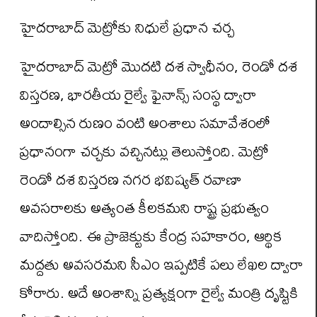
హైదరాబాద్ మెట్రోకు నిధులే ప్రధాన చర్చ
హైదరాబాద్ మెట్రో మొదటి దశ స్వాధీనం, రెండో దశ
విస్తరణ, భారతీయ రైల్వే ఫైనాన్స్ సంస్థ ద్వారా
అందాల్సిన రుణం వంటి అంశాలు సమావేశంలో
ప్రధానంగా చర్చకు వచ్చినట్లు తెలుస్తోంది. మెట్రో
రెండో దశ విస్తరణ నగర భవిష్యత్ రవాణా
అవసరాలకు అత్యంత కీలకమని రాష్ట్ర ప్రభుత్వం
వాదిస్తోంది. ఈ ప్రాజెక్టుకు కేంద్ర సహకారం, ఆర్థిక
మద్దతు అవసరమని సీఎం ఇప్పటికే పలు లేఖల ద్వారా
కోరారు. అదే అంశాన్ని ప్రత్యక్షంగా రైల్వే మంత్రి దృష్టికి