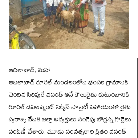
ఆదిలాబాద్, మహా
ఆదిలాబాద్ రూరల్ మండలంలోని భీంసరి గ్రామానికి
చెందిన సిరిపురే వసంత్ అనే కౌలురైతు కుటుంబానికి
రూరల్ డెవలప్మెంట్ సర్వీస్ సొసైటీ సహాయంతో రైతు
స్వరాజ్య వేదిక జిల్లా అధ్యక్షులు సంగెపు బొర్రన్న గొర్రెలు
పంపిణీ చేశారు. మూడు సంవత్సరాల క్రితం వసంత్