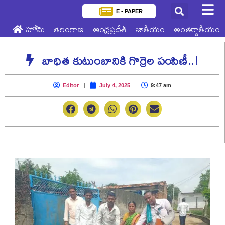
E - PAPER
హోమ్
తెలంగాణ
ఆంధ్రప్రదేశ్
జాతీయం
అంతర్జాతీయం
బాధిత కుటుంబానికి గొర్రెల పంపిణీ..!
Editor
July 4, 2025
9:47 am