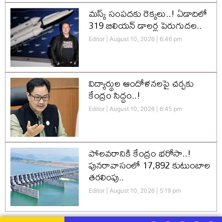
మస్క్‌ సంపదకు రెక్కలు..! ఏడాదిలో
319 బిలియన్‌ డాలర్ల పెరుగుదల..
Editor
August 10, 2026
6:46 pm
విద్యార్థుల ఆందోళనలపై చర్చకు
కేంద్రం సిద్ధం..!
Editor
August 10, 2026
6:45 pm
పోలవరానికి కేంద్రం భరోసా..!
పునరావాసంలో 17,892 కుటుంబాల
తరలింపు..
Editor
August 10, 2026
5:19 pm