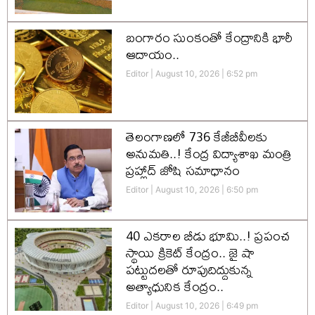
బంగారం సుంకంతో కేంద్రానికి భారీ
ఆదాయం..
Editor
August 10, 2026
6:52 pm
తెలంగాణలో 736 కేజీబీవీలకు
అనుమతి..! కేంద్ర విద్యాశాఖ మంత్రి
ప్రహ్లాద్ జోషి సమాధానం
Editor
August 10, 2026
6:50 pm
40 ఎకరాల బీడు భూమి..! ప్రపంచ
స్థాయి క్రికెట్‌ కేంద్రం.. జై షా
పట్టుదలతో రూపుదిద్దుకున్న
అత్యాధునిక కేంద్రం..
Editor
August 10, 2026
6:49 pm