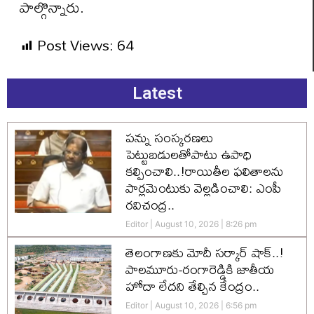
పాల్గొన్నారు.
Post Views:
64
Latest
పన్ను సంస్కరణలు
పెట్టుబడులతోపాటు ఉపాధి
కల్పించాలి..!రాయితీల ఫలితాలను
పార్లమెంటుకు వెల్లడించాలి: ఎంపీ
రవిచంద్ర..
Editor
August 10, 2026
8:26 pm
తెలంగాణకు మోదీ సర్కార్ షాక్..!
పాలమూరు-రంగారెడ్డికి జాతీయ
హోదా లేదని తేల్చిన కేంద్రం..
Editor
August 10, 2026
6:56 pm