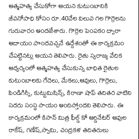
ఆత్మహత్య చేసుకోగా ఆయన కుటుంబానికి
జీవనోపాధి కోసం రూ.40వేల విలువ గల గొర్రెలను
గురువారం అందజేశారు. గొర్రెల పెంపకం ద్వారా
ఆదాయం పొందవచ్చనే ఉద్దేశంతో ఈ కార్యక్రమం
చేపట్టినట్లు ఆయన తెలిపారు. రైతు స్వరాజ్య వేదిక
ఆధ్వర్యంలో ఆత్మహత్య చేసుకున్న బాధిత రైతుల
కుటుంబాలకు గేదెలు, మేకలు,ఆవులు, గొర్రెలు,
పిండిగిర్నీ, కుట్టుమిషిన్స్, కిరాణా షాప్ తదితర వాటిని
సదరు సంస్థ సాయం అందిస్తోందని తెలిపారు. ఈ
కార్యక్రమంలో కిసాన్ మిత్ర ఫీల్డ్ కో ఆర్డినేటర్ ఆవుల
రాకేష్, గణేష్,స్వామి, చంద్రకళ తదితరులు