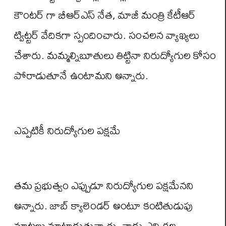
కౌంటర్ గా బీఆర్ఎస్ నేత, మాజీ మంత్రి కేటీఆర్
ట్విట్టర్ వేదికగా స్పందించారు. సంచలన వ్యాఖ్యలు
చేశారు. మమ్మల్నిబూతులు తిట్టినా నిరుద్యోగుల కోసం
పోరాడుతూనే ఉంటామని అన్నారు.
ఎప్పటికీ నిరుద్యోగుల పక్షమే
తమ ప్రభుత్వం ఎప్పుడూ నిరుద్యోగుల పక్షమేనని
అన్నారు. జాబ్ క్యాలెండర్ అంటూ కంటితుడుపు
మాటలు మాట్లాడుతున్నారు. నాడు ఎన్నికల