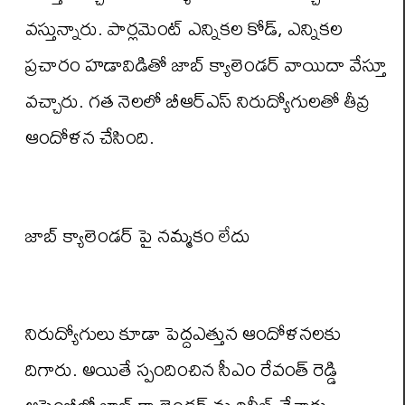
వస్తున్నారు. పార్లమెంట్ ఎన్నికల కోడ్, ఎన్నికల
ప్రచారం హడావిడితో జాబ్ క్యాలెండర్ వాయిదా వేస్తూ
వచ్చారు. గత నెలలో బీఆర్ఎస్ నిరుద్యోగులతో తీవ్ర
ఆందోళన చేసింది.
జాబ్ క్యాలెండర్ పై నమ్మకం లేదు
నిరుద్యోగులు కూడా పెద్దఎత్తున ఆందోళనలకు
దిగారు. అయితే స్పందించిన సీఎం రేవంత్ రెడ్డి