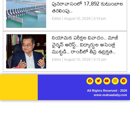
పునరావాసంలో 17,892 కుటుంబాల
తరలింపు..
Editor
August 10, 2026
5:19 pm
నియామక పరీక్షల వివాదం.. మాజీ
ఛైర్మన్ అరెస్ట్.. విద్యార్థుల అసెంబ్లీ
ముట్టడి.. రాంచీలో తీవ్ర ఉద్రిక్తత..
Editor
August 10, 2026
5:13 pm
All Rights Reserved - 2026
www.mahaadaily.com