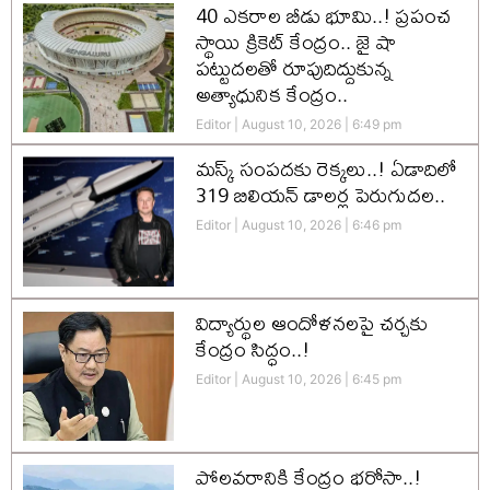
40 ఎకరాల బీడు భూమి..! ప్రపంచ
స్థాయి క్రికెట్‌ కేంద్రం.. జై షా
పట్టుదలతో రూపుదిద్దుకున్న
అత్యాధునిక కేంద్రం..
Editor
August 10, 2026
6:49 pm
మస్క్‌ సంపదకు రెక్కలు..! ఏడాదిలో
319 బిలియన్‌ డాలర్ల పెరుగుదల..
Editor
August 10, 2026
6:46 pm
విద్యార్థుల ఆందోళనలపై చర్చకు
కేంద్రం సిద్ధం..!
Editor
August 10, 2026
6:45 pm
పోలవరానికి కేంద్రం భరోసా..!