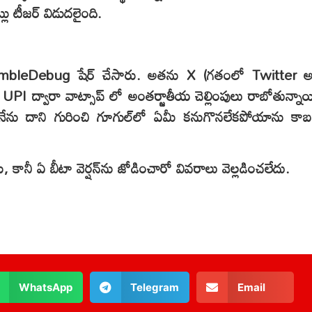
లు టీజర్ విడుదలైంది.
AssembleDebug షేర్ చేసారు. అతను X (గతంలో Twitter అ
UPI ద్వారా వాట్సాప్ లో అంతర్జాతీయ చెల్లింపులు రాబోతున్నాయ
నేను దాని గురించి గూగుల్‌లో ఏమీ కనుగొనలేకపోయాను కాబట్
రు, కానీ ఏ బీటా వెర్షన్‌ను జోడించారో వివరాలు వెల్లడించలేదు.
WhatsApp
Telegram
Email