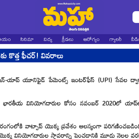
ాతీయం
సినిమా
విద్య
క్రీడలు
ఆరోగ్యం
గ్యాలరీ
వీడ
 కొత్త ఫీచర్! వివరాలు
ఇన్-యాప్ యూనిఫైడ్ పేమెంట్స్ ఇంటర్‌ఫేస్ (UPI) సేవల ద్వా
ిగా భారతీయ వినియోగదారుల కోసం నవంబర్ 2020లో యాప్‌
ింపుల రంగంలోకి వాట్సాప్ యొక్క ప్రవేశం ఆలస్యంగా పరిగణించబడింద
వల యొక్క వినియోగదారుల స్థావరాన్ని పెంచడానికి మూడు నెలల వర