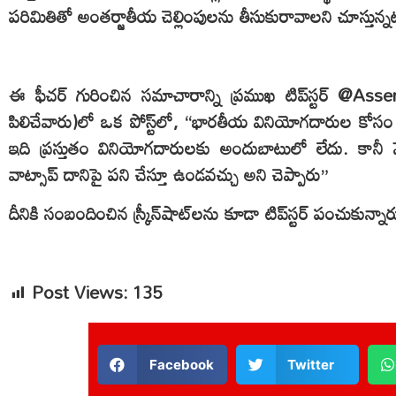
పరిమితితో అంతర్జాతీయ చెల్లింపులను తీసుకురావాలని చూస్తున్నట్
ఈ ఫీచర్ గురించిన సమాచారాన్ని ప్రముఖ టిప్‌స్టర్ @
పిలిచేవారు)లో ఒక పోస్ట్‌లో, “భారతీయ వినియోగదారుల కోసం 
ఇది ప్రస్తుతం వినియోగదారులకు అందుబాటులో లేదు. కానీ 
వాట్సాప్ దానిపై పని చేస్తూ ఉండవచ్చు అని చెప్పారు”
దీనికి సంబందించిన స్క్రీన్‌షాట్‌లను కూడా టిప్‌స్టర్ పంచుకున్నా
Post Views:
135
Facebook
Twitter
Share