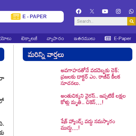
E - PAPER
ియోలు
టెక్నాలజీ
వ్యాపారం
ఇతరములు
E-Paper
మరిన్ని వార్తలు
అవగాహనతోనే వడదెబ్బకు చెక్:
ప్రజలకు డాక్టర్ ఎం. రాజీవ్ కీలక
రా
సూచనలు.
అంతుచిక్కని వైరస్.. ఇప్పటికే లక్షల
లో
కోళ్లు మృతి.. చికెన్…!
షేక్ హ్యాండ్స్ వద్దు నమస్కారం
ి.
ముద్దు…!
కు