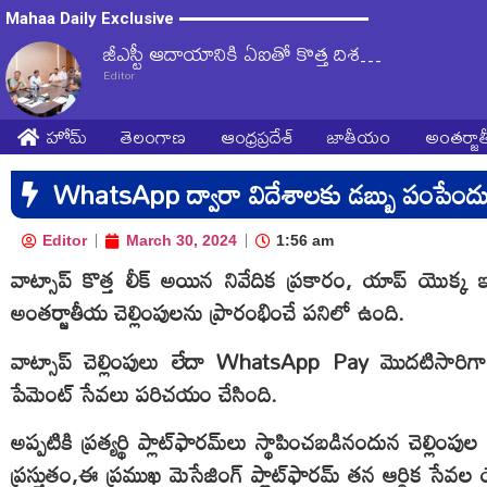
Mahaa Daily Exclusive
జీఎస్టీ ఆదాయానికి ఏఐతో కొత్త దిశ…
Editor
హోమ్
తెలంగాణ
ఆంధ్రప్రదేశ్
జాతీయం
అంతర్జ
WhatsApp ద్వారా విదేశాలకు డబ్బు పంపేందుకు
Editor
March 30, 2024
1:56 am
వాట్సాప్ కొత్త లీక్ అయిన నివేదిక ప్రకారం, యాప్ యొక్క 
అంతర్జాతీయ చెల్లింపులను ప్రారంభించే పనిలో ఉంది.
వాట్సాప్ చెల్లింపులు లేదా WhatsApp Pay మొదటిసార
పేమెంట్ సేవలు పరిచయం చేసింది.
అప్పటికి ప్రత్యర్థి ప్లాట్‌ఫారమ్‌లు స్థాపించబడినందున చెల్ల
ప్రస్తుతం,ఈ ప్రముఖ మెసేజింగ్ ప్లాట్‌ఫారమ్ తన ఆర్థిక సే