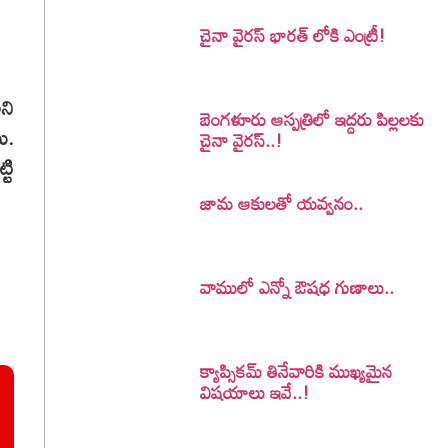
చైనా వైరస్ భారత్ లోకి ఎంట్రీ!
ని
బెంగళూరు ఆస్పత్రిలో ఇద్దరు పిల్లలకు
ి.
చైనా వైరస్..!
టి
జామ ఆకులతో యవ్వనం..
వాములో ఎన్నో ఔషధ గుణాలు..
క్యాప్సికమ్ తినేవారికి ముఖ్యమైన
విషయాలు ఇవే..!