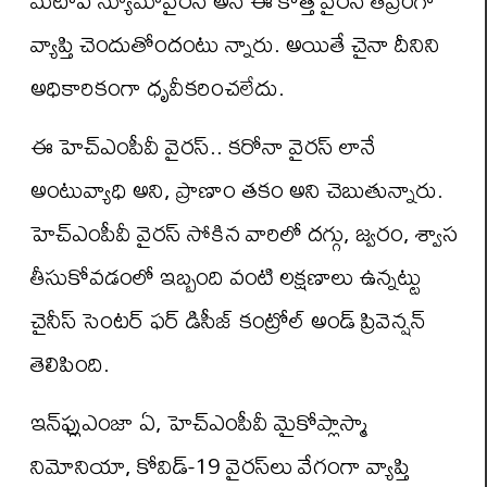
వ్యాప్తి చెందుతోందంటు న్నారు. అయితే చైనా దీనిని
అధికారికంగా ధృవీకరించలేదు.
ఈ హెచ్ఎంపీవీ వైరస్‌.. కరోనా వైరస్‌ లానే
అంటువ్యాధి అని, ప్రాణాం తకం అని చెబుతున్నారు.
హెచ్ఎంపీవీ వైరస్ సోకిన వారిలో దగ్గు, జ్వరం, శ్వాస
తీసుకోవడంలో ఇబ్బంది వంటి లక్షణాలు ఉన్నట్టు
చైనీస్ సెంటర్ ఫర్ డిసీజ్ కంట్రోల్ అండ్ ప్రివెన్షన్
తెలిపింది.
ఇన్‌ఫ్లుఎంజా ఏ, హెచ్ఎంపీవీ మైకోప్లాస్మా
నిమోనియా, కోవిడ్-19 వైరస్‌లు వేగంగా వ్యాప్తి