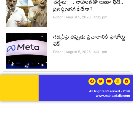
చర్చలు…. రాహుల్‌తో రిజిజు భేటీ..
ప్రతిష్టంభన వీడేనా?
Editor
August 5, 2026
4:02 pm
గడ్కరీపై తప్పుడు ప్రచారానికి హైకోర్టు
చెక్…
Editor
August 5, 2026
4:01 pm
All Rights Reserved - 2026
www.mahaadaily.com