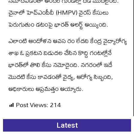
నమోదవడంతో అందరి గుండెల్లో దడ మొదలైంది.
చైనాలో హెచ్ఎంపీవీ (HMPV) వైరస్ కేసులు
పెరుగుతుం డటంపై భారత్ అలర్ట్ అయ్యింది.
ఎలాంటి ఆందోళన అవస రం లేదని కేంద్ర వైద్యారోగ్య
శాఖ ఓ ప్రకటన విడుదల చేసిన కొద్ది గంటల్లోనే
భారత్‌లో తొలి కేసు నమోదైంది. నగరంలో ఇదే
మొదటి కేసు కావడంతో వైద్య, ఆరోగ్య సిబ్బంది,
అధికారులు అప్రమత్తం అయ్యారు.
Post Views:
214
Latest