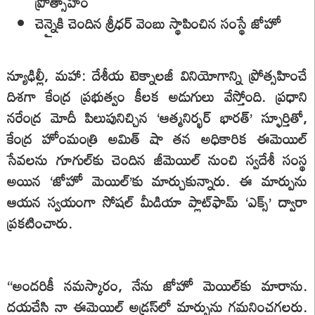
ప్రోత్సాహం
చెన్నైకి చెందిన శ్రీధర్ వెంబు స్థాపించిన సంస్థే జోహో
న్యూఢిల్లీ, మహా: దేశీయ టెక్నాలజీ వినియోగాన్ని ప్రోత్సహించే
దిశగా కేంద్ర ప్రభుత్వం కీలక అడుగులు వేస్తోంది. ప్రధాని
నరేంద్ర మోదీ పిలుపునిచ్చిన ‘ఆత్మనిర్భర్ భారత్’ స్ఫూర్తితో,
కేంద్ర హోంమంత్రి అమిత్ షా తన అధికారిక ఈమెయిల్
సేవలను గూగుల్‌కు చెందిన జీమెయిల్ నుంచి స్వదేశీ సంస్థ
అయిన ‘జోహో మెయిల్‌’కు మార్చుకున్నారు. ఈ మార్పును
ఆయన స్వయంగా సోషల్ మీడియా ప్లాట్‌ఫామ్ ‘ఎక్స్’ ద్వారా
ప్రకటించారు.
“అందరికీ నమస్కారం, నేను జోహో మెయిల్‌కు మారాను.
దయచేసి నా ఈమెయిల్ అడ్రస్‌లో మార్పును గమనించగలరు.