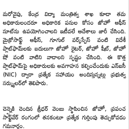
మరోవైపు, కేంద్ర విద్యా మంత్రిత్వ శాఖ కూడా తమ
అధికారులందరూ అధికారిక పనుల కోసం జోహో ఆఫీస్
సూట్‌ను ఉపయోగించాలని ఇటీవలే ఆదేశాలు జారీ చేసింది.
మైక్రోసాఫ్ట్ ఆఫీస్, గూగుల్ వర్క్‌స్పేస్ వంటి విదేశీ
ప్లాట్‌ఫామ్‌లకు బదులుగా జోహో రైటర్, జోహో షీట్, జోహో
షో వంటి వాటిని వాడాలని స్పష్టం చేసింది. ఈ కొత్త
ప్లాట్‌ఫామ్‌పై అధికారులకు అవగాహన కల్పించేందుకు ఎన్ఐసీ
(NIC) ద్వారా ప్రత్యేక సహాయం అందిస్తున్నట్లు ప్రభుత్వ
సర్క్యులర్‌లో తెలిపారు.
చెన్నైకి చెందిన శ్రీధర్ వెంబు స్థాపించిన జోహో, ప్రపంచ
సాఫ్ట్‌వేర్ రంగంలో తనకంటూ ప్రత్యేక గుర్తింపు తెచ్చుకోవడం
గమనార్హం.