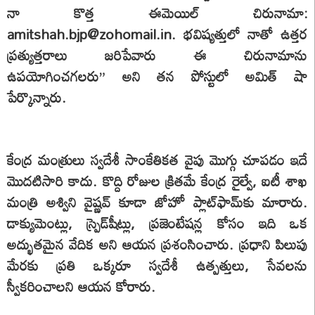
నా కొత్త ఈమెయిల్ చిరునామా:
amitshah.bjp@zohomail.in. భవిష్యత్తులో నాతో ఉత్తర
ప్రత్యుత్తరాలు జరిపేవారు ఈ చిరునామాను
ఉపయోగించగలరు” అని తన పోస్టులో అమిత్ షా
పేర్కొన్నారు.
కేంద్ర మంత్రులు స్వదేశీ సాంకేతికత వైపు మొగ్గు చూపడం ఇదే
మొదటిసారి కాదు. కొద్ది రోజుల క్రితమే కేంద్ర రైల్వే, ఐటీ శాఖ
మంత్రి అశ్విని వైష్ణవ్ కూడా జోహో ప్లాట్‌ఫామ్‌కు మారారు.
డాక్యుమెంట్లు, స్ప్రెడ్‌షీట్లు, ప్రజెంటేషన్ల కోసం ఇది ఒక
అద్భుతమైన వేదిక అని ఆయన ప్రశంసించారు. ప్రధాని పిలుపు
మేరకు ప్రతి ఒక్కరూ స్వదేశీ ఉత్పత్తులు, సేవలను
స్వీకరించాలని ఆయన కోరారు.