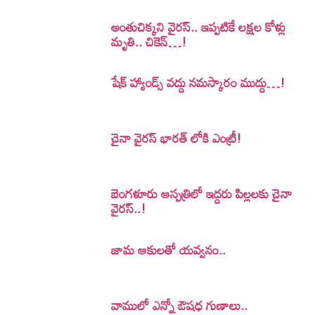
అంతుచిక్కని వైరస్.. ఇప్పటికే లక్షల కోళ్లు
మృతి.. చికెన్…!
షేక్ హ్యాండ్స్ వద్దు నమస్కారం ముద్దు…!
చైనా వైరస్ భారత్ లోకి ఎంట్రీ!
బెంగళూరు ఆస్పత్రిలో ఇద్దరు పిల్లలకు చైనా
వైరస్..!
జామ ఆకులతో యవ్వనం..
వాములో ఎన్నో ఔషధ గుణాలు..