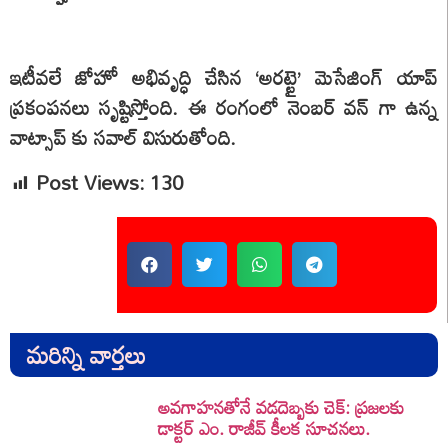
ఇటీవలే జోహో అభివృద్ధి చేసిన ‘అరట్టై’ మెసేజింగ్ యాప్
ప్రకంపనలు సృష్టిస్తోంది. ఈ రంగంలో నెంబర్ వన్ గా ఉన్న
వాట్సాప్ కు సవాల్ విసురుతోంది.
Post Views:
130
Share
మరిన్ని వార్తలు
అవగాహనతోనే వడదెబ్బకు చెక్: ప్రజలకు
డాక్టర్ ఎం. రాజీవ్ కీలక సూచనలు.