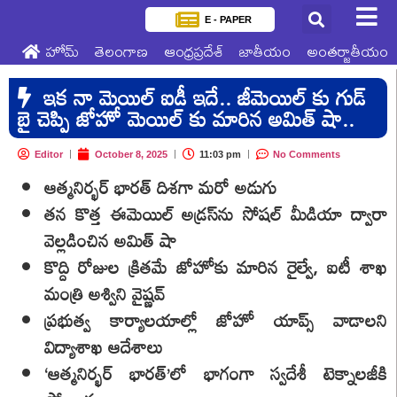
E - PAPER
హోమ్
తెలంగాణ
ఆంధ్రప్రదేశ్
జాతీయం
అంతర్జాతీయం
ఇక నా మెయిల్ ఐడీ ఇదే.. జీమెయిల్ కు గుడ్
బై చెప్పి జోహో మెయిల్ కు మారిన అమిత్ షా..
Editor
October 8, 2025
11:03 pm
No Comments
ఆత్మనిర్భర్ భారత్ దిశగా మరో అడుగు
తన కొత్త ఈమెయిల్ అడ్రస్‌ను సోషల్ మీడియా ద్వారా
వెల్లడించిన అమిత్ షా
కొద్ది రోజుల క్రితమే జోహోకు మారిన రైల్వే, ఐటీ శాఖ
మంత్రి అశ్విని వైష్ణవ్
ప్రభుత్వ కార్యాలయాల్లో జోహో యాప్స్ వాడాలని
విద్యాశాఖ ఆదేశాలు
‘ఆత్మనిర్భర్ భారత్’లో భాగంగా స్వదేశీ టెక్నాలజీకి