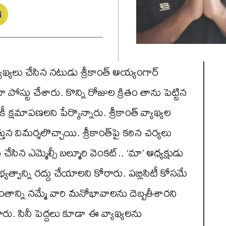
యలు చేసిన నటుడు శ్రీకాంత్‌ అయ్యంగార్‌
స్టు చేశారు. కొన్ని రోజుల క్రితం తాను పెట్టిన
షమాపణలని పేర్కొన్నారు. శ్రీకాంత్‌ వ్యాఖ్యల
తున విమర్శలొచ్చాయి. శ్రీకాంత్‌పై కఠిన చర్యలు
ిన ఎమ్మెల్సీ బల్మూరి వెంకట్‌.. ‘మా’ అధ్యక్షుడు
్యత్వాన్ని రద్దు చేయాలని కోరారు. పబ్లిసిటీ కోసమే
ాంతాన్ని నమ్మే వారి మనోభావాలను దెబ్బతీశారని
ారు. సినీ పెద్దలు కూడా ఈ వ్యాఖ్యలను