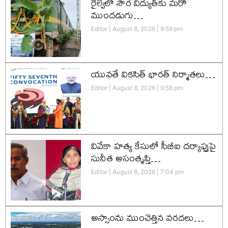
రైల్వేలో సౌర విద్యుత్‌కు మరో
ముందడుగు…
Editor
August 8, 2026
9:59 pm
యువతే వికసిత్‌ భారత్‌ నిర్మాతలు…
Editor
August 8, 2026
9:58 pm
వివేకా హత్య కేసులో సీబీఐ దర్యాప్తుపై
సునీత అసంతృప్తి…
Editor
August 8, 2026
7:04 pm
అస్సాంను ముంచెత్తిన వరదలు…