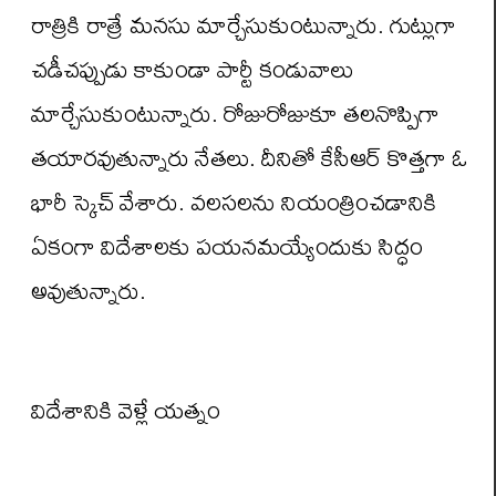
రాత్రికి రాత్రే మనసు మార్చేసుకుంటున్నారు. గుట్లుగా
చడీచప్పుడు కాకుండా పార్టీ కండువాలు
మార్చేసుకుంటున్నారు. రోజురోజుకూ తలనొప్పిగా
తయారవుతున్నారు నేతలు. దీనితో కేసీఆర్ కొత్తగా ఓ
భారీ స్కెచ్ వేశారు. వలసలను నియంత్రించడానికి
ఏకంగా విదేశాలకు పయనమయ్యేందుకు సిద్ధం
అవుతున్నారు.
విదేశానికి వెళ్లే యత్నం