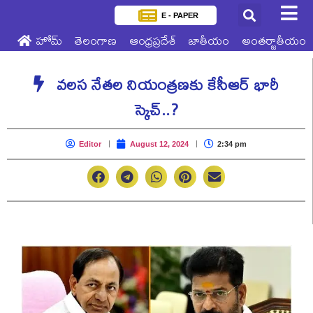
E - PAPER
హోమ్
తెలంగాణ
ఆంధ్రప్రదేశ్
జాతీయం
అంతర్జాతీయం
వలస నేతల నియంత్రణకు కేసీఆర్ భారీ
స్కెచ్..?
Editor
August 12, 2024
2:34 pm