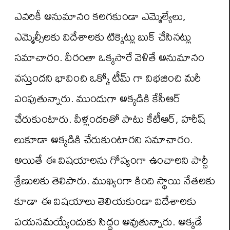
ఎవరికీ అనుమానం కలగకుండా ఎమ్మెల్యేలు,
ఎమ్మెల్సీలకు విదేశాలకు టిక్కెట్లు బుక్ చేసినట్లు
సమాచారం. వీరంతా ఒక్కసారే వెళితే అనుమానం
వస్తుందని భావించి ఒక్కో టీమ్ గా విభజించి మరీ
పంపుతున్నారు. ముందుగా అక్కడికి కేసీఆర్
చేరుకుంటారు. వీళ్లందరితో పాటు కేటీఆర్, హరీష్
లుకూడా అక్కడికి చేరుకుంటారని సమాచారం.
అయితే ఈ విషయాలను గోప్యంగా ఉంచాలని పార్టీ
శ్రేణులకు తెలిపారు. ముఖ్యంగా కింది స్థాయి నేతలకు
కూడా ఈ విషయాలు తెలియకుండా విదేశాలకు
పయనమయ్యేందుకు సిద్ధం అవుతున్నారు. అక్కడే