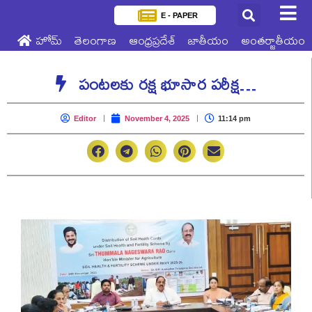
E - PAPER
హోమ్
తెలంగాణ
ఆంధ్రప్రదేశ్
జాతీయం
అంతర్జాతీయం
పంటలకు రక్ష భూసార పరీక్ష…
Editor
November 4, 2025
11:14 pm