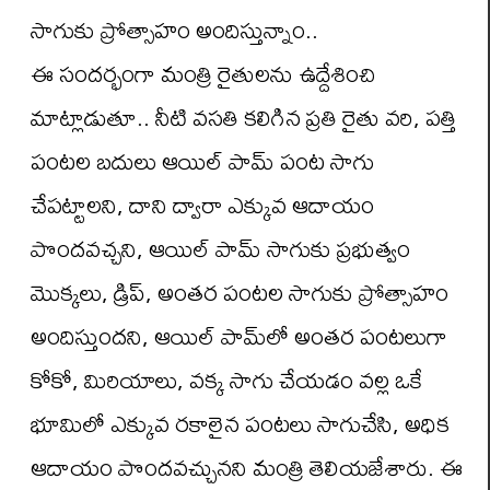
సాగుకు ప్రోత్సాహం అందిస్తున్నాం..
ఈ సందర్భంగా మంత్రి రైతులను ఉద్దేశించి
మాట్లాడుతూ.. నీటి వసతి కలిగిన ప్రతి రైతు వరి, పత్తి
పంటల బదులు ఆయిల్ పామ్ పంట సాగు
చేపట్టాలని, దాని ద్వారా ఎక్కువ ఆదాయం
పొందవచ్చని, ఆయిల్ పామ్ సాగుకు ప్రభుత్వం
మొక్కలు, డ్రిప్, అంతర పంటల సాగుకు ప్రోత్సాహం
అందిస్తుందని, ఆయిల్ పామ్‌లో అంతర పంటలుగా
కోకో, మిరియాలు, వక్క సాగు చేయడం వల్ల ఒకే
భూమిలో ఎక్కువ రకాలైన పంటలు సాగుచేసి, అధిక
ఆదాయం పొందవచ్చునని మంత్రి తెలియజేశారు. ఈ