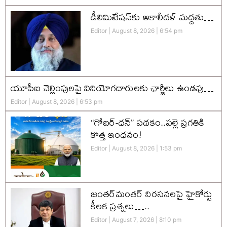
డీలిమిటేషన్‌కు అకాలీదళ్‌ మద్దతు…
Editor
August 8, 2026
6:54 pm
యూపీఐ చెల్లింపులపై వినియోగదారులకు ఛార్జీలు ఉండవు…
Editor
August 8, 2026
6:53 pm
“గోబర్-ధన్” పథకం..పల్లె ప్రగతికి
కొత్త ఇంధనం!
Editor
August 8, 2026
1:53 pm
జంతర్‌మంతర్ నిరసనలపై హైకోర్టు
కీలక ప్రశ్నలు…..
Editor
August 7, 2026
8:10 pm