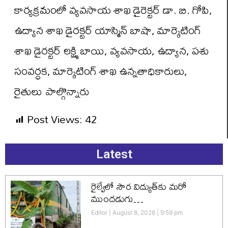
కార్యక్రమంలో వ్యవసాయ శాఖ డైరెక్టర్ డా. బి. గోపి,
ఉద్యాన శాఖ డైరక్టర్ యాస్మిన్ బాషా, మార్కెటింగ్
శాఖ డైరక్టర్ లక్ష్మి బాయి, వ్యవసాయ, ఉద్యాన, పశు
సంవర్ధక, మార్కెటింగ్ శాఖ ఉన్నతాధికారులు,
రైతులు పాల్గొన్నారు
Post Views:
42
Latest
రైల్వేలో సౌర విద్యుత్‌కు మరో
ముందడుగు…
Editor
August 8, 2026
9:59 pm