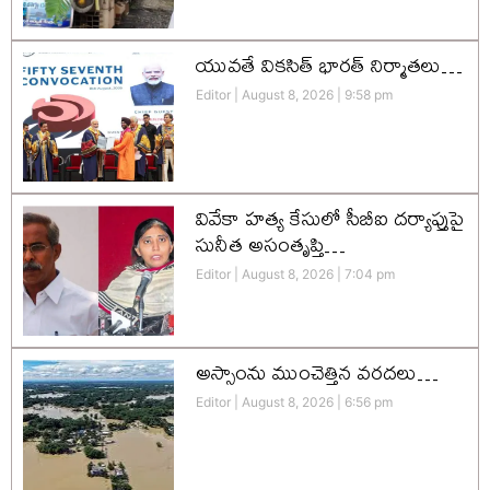
యువతే వికసిత్‌ భారత్‌ నిర్మాతలు…
Editor
August 8, 2026
9:58 pm
వివేకా హత్య కేసులో సీబీఐ దర్యాప్తుపై
సునీత అసంతృప్తి…
Editor
August 8, 2026
7:04 pm
అస్సాంను ముంచెత్తిన వరదలు…
Editor
August 8, 2026
6:56 pm