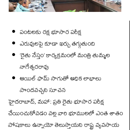
పంటలకు రక్ష భూసార పరీక్ష
ఎరువులపై కూడా ఖర్చు తగ్గుతుంది
‘రైతు నేస్తం’ కార్యక్రమంలో మంత్రి తుమ్మల
నాగేశ్వరరావు
ఆయిల్ ఫామ్ సాగుతో అధిక లాభాలు
పొందవచ్చని సూచన
హైదరాబాద్, మహా: ప్రతి రైతు భూసార పరీక్ష
చేయించుకోవడం వల్ల వారి భూములలో ఎంత శాతం
పోషకాలు ఉన్నాయో తెలుస్తాయని రాష్ట్ర వ్యవసాయ