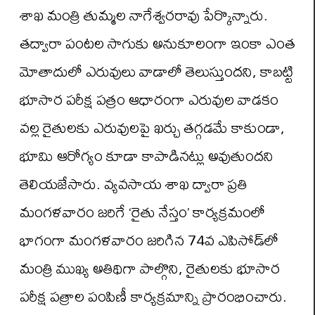
శాఖ మంత్రి తుమ్మల నాగేశ్వరరావు పేర్కొన్నారు.
తద్వారా పంటల సాగుకు అనుకూలంగా ఇంకా ఎంత
మోతాదులో ఎరువులు వాడాలో తెలుస్తుందని, కాబట్టి
భూసార పరీక్ష పత్రం ఆధారంగా ఎరువుల వాడకం
వల్ల రైతులకు ఎరువులపై ఖర్చు తగ్గడమే కాకుండా,
భూమి ఆరోగ్యం కూడా కాపాడినట్లు అవుతుందని
తెలియజేసారు. వ్యవసాయ శాఖ ద్వారా ప్రతి
మంగళవారం జరిగే ‘రైతు నేస్తం’ కార్యక్రమంలో
భాగంగా మంగళవారం జరిగిన 74వ ఎపిసోడ్‌లో
మంత్రి ముఖ్య అతిథిగా పాల్గొని, రైతులకు భూసార
పరీక్ష పత్రాల పంపిణీ కార్యక్రమాన్ని ప్రారంభించారు.