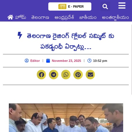
E - PAPER
హోమ్
తెలంగాణ
ఆంధ్రప్రదేశ్
జాతీయం
అంతర్జాతీయం
తెలంగాణ రైజింగ్ గ్లోబల్ సమ్మిట్ కు
పకడ్బంధీ ఏర్పాట్లు…
Editor
November 23, 2025
10:52 pm