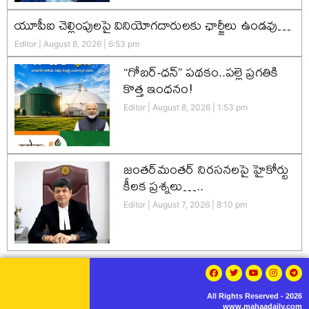
యూపీఐ చెల్లింపులపై వినియోగదారులకు ఛార్జీలు ఉండవు…
Editor
August 8, 2026
6:53 pm
“గోబర్-ధన్” పథకం..పల్లె ప్రగతికి
కొత్త ఇంధనం!
Editor
August 8, 2026
1:53 pm
జంతర్‌మంతర్ నిరసనలపై హైకోర్టు
కీలక ప్రశ్నలు…..
Editor
August 7, 2026
8:10 pm
All Rights Reserved - 2026
www.mahaadaily.com