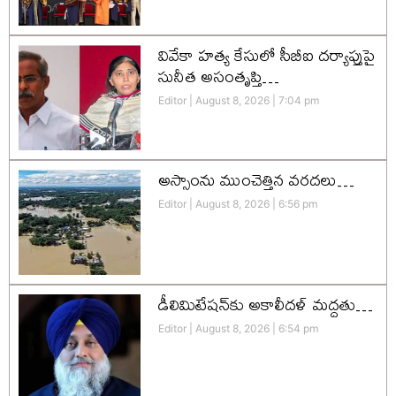
వివేకా హత్య కేసులో సీబీఐ దర్యాప్తుపై
సునీత అసంతృప్తి…
Editor
August 8, 2026
7:04 pm
అస్సాంను ముంచెత్తిన వరదలు…
Editor
August 8, 2026
6:56 pm
డీలిమిటేషన్‌కు అకాలీదళ్‌ మద్దతు…
Editor
August 8, 2026
6:54 pm