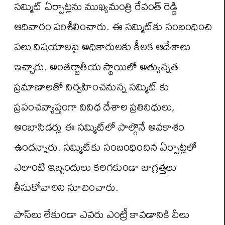
సమ్మిట్‌ ఏర్పాట్లను ముఖ్యమంత్రి రేవంత్ రెడ్డి
ఆదివారం పరిశీలించారు. ఈ సమ్మిట్‌కు సంబంధించి
పలు విషయాలపై అధికారులకు కీలక ఆదేశాలు
ఇచ్చారు. అంతర్జాతీయ స్థాయిలో అత్యున్నత
ప్రమాణాలతో నిర్వహించనున్న సమ్మిట్‌ కు
ప్రపంచవ్యాప్తంగా వివిధ దేశాల ప్రతినిధులు,
అంబాసిడర్లు ఈ సమ్మిట్‌లో పాల్గొనే అవకాశం
ఉందన్నారు. సమ్మిట్‌కు సంబంధించిన ఏర్పాట్లలో
ఎలాంటి ఇబ్బందులు కలగకుండా జాగ్రత్తలు
తీసుకోవాలని సూచించారు.
పాస్‌లు లేకుండా ఎవరు ఎంట్రీ కావడానికి వీలు