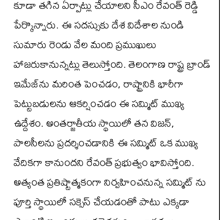
కూడా తగిన ఏర్పాట్లు చేయాలని సీఎం రేవంత్ రెడ్డి
పేర్కొన్నారు. ఈ సదస్సుకు దేశ విదేశాల నుండి
సుమారు రెండు వేల మంది ప్రముఖులు
హాజరుకానున్నట్లు తెలుస్తోంది. తెలంగాణ రాష్ట్ర బ్రాండ్
ఇమేజ్‌ను మరింత పెంచడం, రాష్ట్రానికి భారీగా
పెట్టుబడులను ఆకర్షించడం ఈ సమ్మిట్ ముఖ్య
ఉద్దేశం. అంతర్జాతీయ స్థాయిలో తన విజన్,
పాలసీలను ప్రదర్శించడానికి ఈ సమ్మిట్ ఒక ముఖ్య
వేదికగా కానుందని రేవంత్ ప్రభుత్వం భావిస్తోంది.
అత్యంత ప్రతిష్టాత్మకంగా నిర్వహించనున్న సమ్మిట్ ను
పూర్తి స్థాయిలో సక్సెస్ చేయడంతో పాటు ఎక్కడా