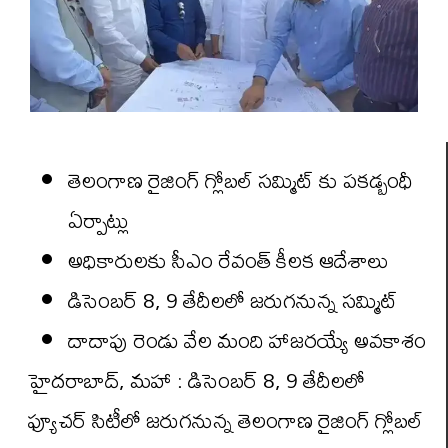
తెలంగాణ రైజింగ్ గ్లోబల్ సమ్మిట్ కు పకడ్బంధీ
ఏర్పాట్లు
అధికారులకు సీఎం రేవంత్ కీలక ఆదేశాలు
డిసెంబర్ 8, 9 తేదీలలో జరుగనున్న సమ్మిట్
దాదాపు రెండు వేల మంది హాజరయ్యే అవకాశం
హైదరాబాద్, మహా : డిసెంబర్ 8, 9 తేదీలలో
ఫ్యూచర్ సిటీలో జరుగనున్న తెలంగాణ రైజింగ్ గ్లోబల్