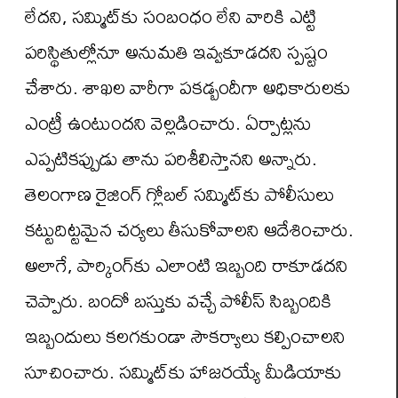
లేదని, సమ్మిట్‌కు సంబంధం లేని వారికి ఎట్టి
పరిస్థితుల్లోనూ అనుమతి ఇవ్వకూడదని స్పష్టం
చేశారు. శాఖల వారీగా పకడ్బందీగా అధికారులకు
ఎంట్రీ ఉంటుందని వెల్లడించారు. ఏర్పాట్లను
ఎప్పటికప్పుడు తాను పరిశీలిస్తానని అన్నారు.
తెలంగాణ రైజింగ్ గ్లోబల్ సమ్మిట్‌కు పోలీసులు
కట్టుదిట్టమైన చర్యలు తీసుకోవాలని ఆదేశించారు.
అలాగే, పార్కింగ్‌కు ఎలాంటి ఇబ్బంది రాకూడదని
చెప్పారు. బందో బస్తుకు వచ్చే పోలీస్ సిబ్బందికి
ఇబ్బందులు కలగకుండా సౌకర్యాలు కల్పించాలని
సూచించారు. సమ్మిట్‌కు హాజరయ్యే మీడియాకు