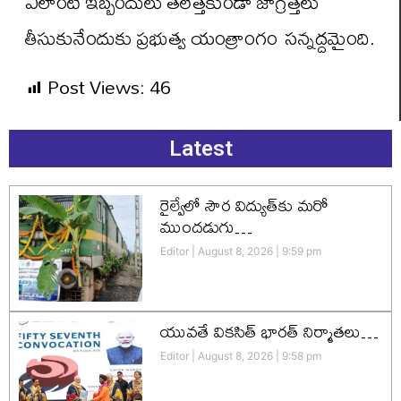
ఎలాంటి ఇబ్బందులు తలెత్తకుండా జాగ్రత్తలు
తీసుకునేందుకు ప్రభుత్వ యంత్రాంగం సన్నద్దమైంది.
Post Views:
46
Latest
రైల్వేలో సౌర విద్యుత్‌కు మరో
ముందడుగు…
Editor
August 8, 2026
9:59 pm
యువతే వికసిత్‌ భారత్‌ నిర్మాతలు…
Editor
August 8, 2026
9:58 pm