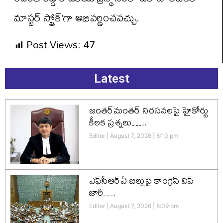
మాస్టర్ స్ట్రోక్’గా అభివర్ణించవచ్చు.
Post Views:
47
Latest
జంతర్‌మంతర్ నిరసనలపై హైకోర్టు
కీలక ప్రశ్నలు…..
Editor
August 7, 2026
8:10 pm
ఎఫ్‌సీఆర్‌ఏ బిల్లుపై కాంగ్రెస్ విప్
జారీ….
Editor
August 7, 2026
8:09 pm