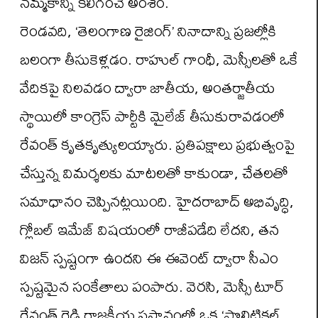
నమ్మకాన్ని కలిగించే అంశం.
రెండవది, ‘తెలంగాణ రైజింగ్’ నినాదాన్ని ప్రజల్లోకి
బలంగా తీసుకెళ్లడం. రాహుల్ గాంధీ, మెస్సీలతో ఒకే
వేదికపై నిలవడం ద్వారా జాతీయ, అంతర్జాతీయ
స్థాయిలో కాంగ్రెస్ పార్టీకి మైలేజ్ తీసుకురావడంలో
రేవంత్ కృతకృత్యులయ్యారు. ప్రతిపక్షాలు ప్రభుత్వంపై
చేస్తున్న విమర్శలకు మాటలతో కాకుండా, చేతలతో
సమాధానం చెప్పినట్లయింది. హైదరాబాద్ అభివృద్ధి,
గ్లోబల్ ఇమేజ్ విషయంలో రాజీపడేది లేదని, తన
విజన్ స్పష్టంగా ఉందని ఈ ఈవెంట్ ద్వారా సీఎం
స్పష్టమైన సంకేతాలు పంపారు. వెరసి, మెస్సీ టూర్
రేవంత్ రెడ్డి రాజకీయ ప్రస్థానంలో ఒక ‘పొలిటికల్