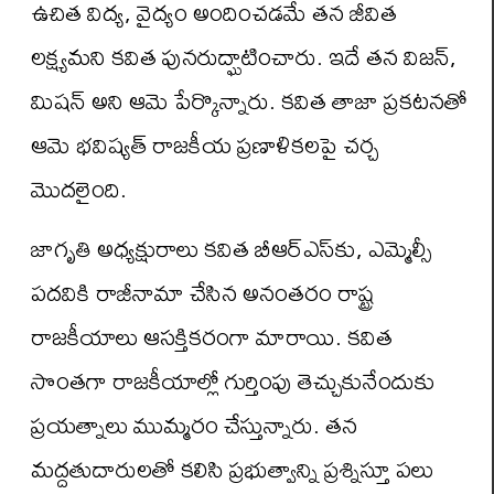
ఉచిత విద్య, వైద్యం అందించడమే తన జీవిత
లక్ష్యమని కవిత పునరుద్ఘాటించారు. ఇదే తన విజన్,
మిషన్ అని ఆమె పేర్కొన్నారు. కవిత తాజా ప్రకటనతో
ఆమె భవిష్యత్ రాజకీయ ప్రణాళికలపై చర్చ
మొదలైంది.
జాగృతి అధ్యక్షురాలు కవిత బీఆర్‌ఎస్‌కు, ఎమ్మెల్సీ
పదవికి రాజీనామా చేసిన అనంతరం రాష్ట్ర
రాజకీయాలు ఆసక్తికరంగా మారాయి. కవిత
సొంతగా రాజకీయాల్లో గుర్తింపు తెచ్చుకునేందుకు
ప్రయత్నాలు ముమ్మరం చేస్తున్నారు. తన
మద్దతుదారులతో కలిసి ప్రభుత్వాన్ని ప్రశ్నిస్తూ పలు