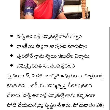
వచ్చే అసెంబ్లీ ఎన్నికల్లో పోటీ చేస్తాం
రాజకీయ పార్టీగా జాగృతిని మారుస్తాం
త్వరలోనే గ్రామ స్థాయి కమిటీల ఏర్పాటు
ఎమ్మెల్సీ కవిత సంచలన ప్రకటన
హైదరాబాద్, మహా : జాగృతి అధ్యక్షురాలు కల్వకుంట్ల
కవిత తన రాజకీయ భవిష్యత్తుపై కీలక ప్రకటన
చేశారు. వచ్చే అసెంబ్లీ ఎన్నికల్లో తాను కచ్చితంగా
పోటీ చేయనున్నట్లు స్పష్టం చేశారు. సోమవారం ఎక్స్