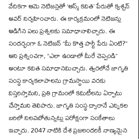
వేదికగా ఆమె నెటిజన్లతో ‘ఆస్క్ కవిత’ పేరుతో క్వశ్చన్
అవర్ నిర్వహించారు. ఈ కార్యక్రమంలో నెటిజన్లు
అడిగిన పలు ప్రశ్నలకు సమాధానాలిచ్చారు. ఈ
సందర్భంగా ఓ నెటిజన్ “మీ కొత్త పార్టీ పేరు ఏంటి?”
అని ప్రశ్నించగా, “ఎలా ఉండాలో మీరే చెప్పండి”
అంటూ కవిత సమాధానమిచ్చారు. త్వరలోనే జాగృతి
సంస్థ కార్యకలాపాలను గ్రామస్థాయి వరకు
విస్తరిస్తామని, ప్రతి గ్రామంలో కమిటీలను ఏర్పాటు
చేస్తామని తెలిపారు. జాగృతి సంస్థ ద్వారానే ఎన్నికల
బరిలో నిలవబోతున్నట్లు పరోక్షంగా సంకేతాలు
ఇచ్చారు. 2047 నాటికి దేశ ప్రజలందరికీ నాణ్యమైన