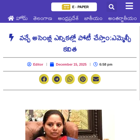
E - PAPER
హోమ్
తెలంగాణ
ఆంధ్రప్రదేశ్
జాతీయం
అంతర్జాతీయం
వచ్చే అసెంబ్లీ ఎన్నికల్లో పోటీ చేస్తాం:ఎమ్మెల్సీ
కవిత
Editor
December 15, 2025
6:58 pm