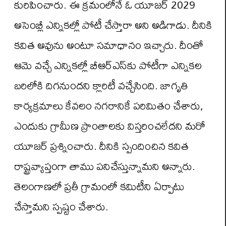
కురిపించారు. ఈ క్రమంలోనే ఓ యూజర్ 2029
అసెంబ్లీ ఎన్నికల్లో పోటీ చేస్తారా అని అడిగాడు. దీనికి
కవిత అవును అంటూ సమాధానం ఇచ్చారు. దీంతో
ఆమె వచ్చే ఎన్నికల్లో బీఆర్‌ఎస్‌కు పోటీగా ఎన్నికల
బరిలోకి దిగనుందని క్లారిటీ వచ్చేసింది. జాగృతి
కార్యక్రమాలు కేవలం నగరానికే పరిమితం చేశారు,
ఎందుకు గ్రామీణ ప్రాంతాలకు విస్తరించలేదని మరో
యూజర్ ప్రశ్నించారు. దీనికి స్పందించిన కవిత
రాష్ట్రవ్యాప్తంగా తాము పనిచేస్తున్నామని అన్నారు.
తెలంగాణలో ప్రతీ గ్రామంలో కమిటీని ఏర్పాటు
చేస్తామని స్పష్టం చేశారు.