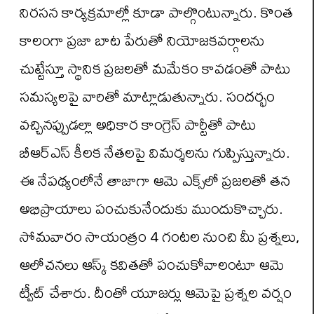
నిరసన కార్యక్రమాల్లో కూడా పాల్గొంటున్నారు. కొంత
కాలంగా ప్రజా బాట పేరుతో నియోజకవర్గాలను
చుట్టేస్తూ స్థానిక ప్రజలతో మమేకం కావడంతో పాటు
సమస్యలపై వారితో మాట్లాడుతున్నారు. సందర్భం
వచ్చినప్పుడల్లా అధికార కాంగ్రెస్ పార్టీతో పాటు
బీఆర్ఎస్ కీలక నేతలపై విమర్శలను గుప్పిస్తున్నారు.
ఈ నేపథ్యంలోనే తాజాగా ఆమె ఎక్స్‌లో ప్రజలతో తన
అభిప్రాయాలు పంచుకునేందుకు ముందుకొచ్చారు.
సోమవారం సాయంత్రం 4 గంటల నుంచి మీ ప్రశ్నలు,
ఆలోచనలు ఆస్క్‌ కవితతో పంచుకోవాలంటూ ఆమె
ట్వీట్ చేశారు. దీంతో యూజర్లు ఆమెపై ప్రశ్నల వర్షం