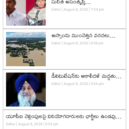
సునీత అసంతృప్తి…
Editor
August 8, 2026
7:04 pm
అస్సాంను ముంచెత్తిన వరదలు…
Editor
August 8, 2026
6:56 pm
డీలిమిటేషన్‌కు అకాలీదళ్‌ మద్దతు…
Editor
August 8, 2026
6:54 pm
యూపీఐ చెల్లింపులపై వినియోగదారులకు ఛార్జీలు ఉండవు…
Editor
August 8, 2026
6:53 pm