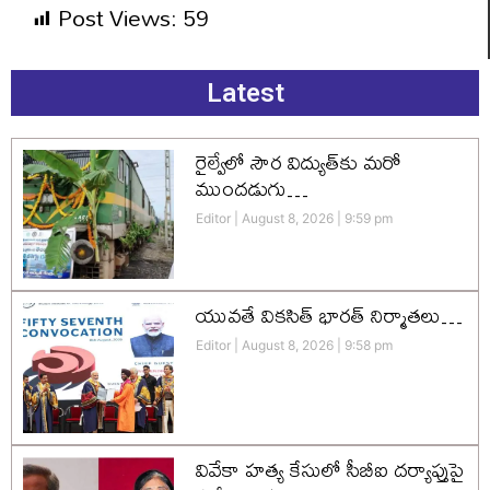
Post Views:
59
Latest
రైల్వేలో సౌర విద్యుత్‌కు మరో
ముందడుగు…
Editor
August 8, 2026
9:59 pm
యువతే వికసిత్‌ భారత్‌ నిర్మాతలు…
Editor
August 8, 2026
9:58 pm
వివేకా హత్య కేసులో సీబీఐ దర్యాప్తుపై