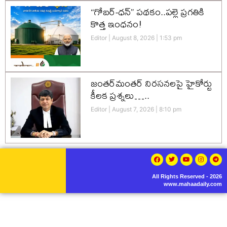
“గోబర్-ధన్” పథకం..పల్లె ప్రగతికి
కొత్త ఇంధనం!
Editor
August 8, 2026
1:53 pm
జంతర్‌మంతర్ నిరసనలపై హైకోర్టు
కీలక ప్రశ్నలు…..
Editor
August 7, 2026
8:10 pm
All Rights Reserved - 2026
www.mahaadaily.com