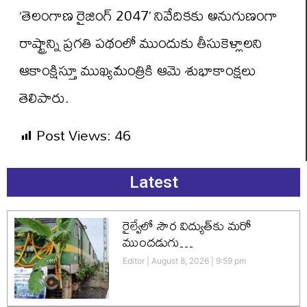
‘తెలంగాణ రైజింగ్ 2047’ నివేదికకు అనుగుణంగా
రాష్ట్రాన్ని ప్రగతి పథంలో ముందుకు తీసుకెళ్లాలని
ఆకాంక్షిస్తూ ముఖ్యమంత్రికి ఆమె శుభాకాంక్షలు
తెలిపారు.
Post Views:
46
Latest
రైల్వేలో సౌర విద్యుత్‌కు మరో
ముందడుగు…
Editor
August 8, 2026
9:59 pm