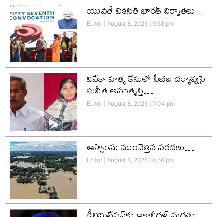
యువతే వికసిత్‌ భారత్‌ నిర్మాతలు…
Editor
August 8, 2026
9:58 pm
వివేకా హత్య కేసులో సీబీఐ దర్యాప్తుపై
సునీత అసంతృప్తి…
Editor
August 8, 2026
7:04 pm
అస్సాంను ముంచెత్తిన వరదలు…
Editor
August 8, 2026
6:56 pm
డీలిమిటేషన్‌కు అకాలీదళ్‌ మద్దతు…