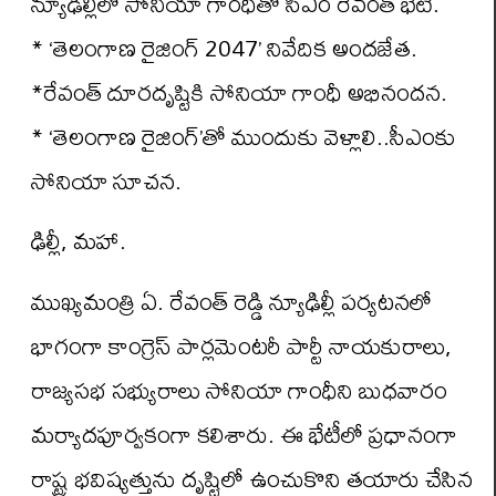
న్యూఢిల్లీలో సోనియా గాంధీతో సీఎం రేవంత్ భేటీ.
* ‘తెలంగాణ రైజింగ్ 2047’ నివేదిక అందజేత.
*రేవంత్ దూరదృష్టికి సోనియా గాంధీ అభినందన.
* ‘తెలంగాణ రైజింగ్’తో ముందుకు వెళ్లాలి..సీఎంకు
సోనియా సూచన.
ఢిల్లీ, మహా.
ముఖ్యమంత్రి ఏ. రేవంత్ రెడ్డి న్యూఢిల్లీ పర్యటనలో
భాగంగా కాంగ్రెస్ పార్లమెంటరీ పార్టీ నాయకురాలు,
రాజ్యసభ సభ్యురాలు సోనియా గాంధీని బుధవారం
మర్యాదపూర్వకంగా కలిశారు. ఈ భేటీలో ప్రధానంగా
రాష్ట్ర భవిష్యత్తును దృష్టిలో ఉంచుకొని తయారు చేసిన