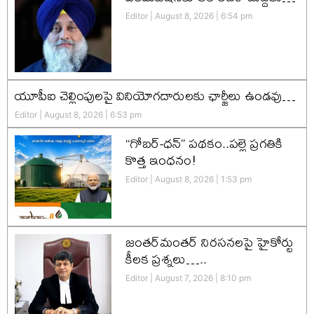
Editor
August 8, 2026
6:54 pm
యూపీఐ చెల్లింపులపై వినియోగదారులకు ఛార్జీలు ఉండవు…
Editor
August 8, 2026
6:53 pm
“గోబర్-ధన్” పథకం..పల్లె ప్రగతికి
కొత్త ఇంధనం!
Editor
August 8, 2026
1:53 pm
జంతర్‌మంతర్ నిరసనలపై హైకోర్టు
కీలక ప్రశ్నలు…..
Editor
August 7, 2026
8:10 pm