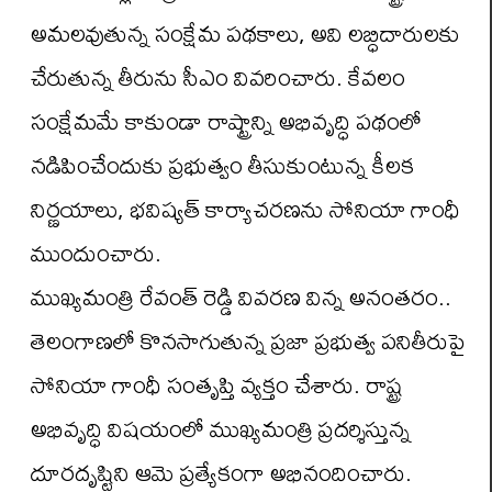
అమలవుతున్న సంక్షేమ పథకాలు, అవి లబ్ధిదారులకు
చేరుతున్న తీరును సీఎం వివరించారు. కేవలం
సంక్షేమమే కాకుండా రాష్ట్రాన్ని అభివృద్ధి పథంలో
నడిపించేందుకు ప్రభుత్వం తీసుకుంటున్న కీలక
నిర్ణయాలు, భవిష్యత్ కార్యాచరణను సోనియా గాంధీ
ముందుంచారు.
ముఖ్యమంత్రి రేవంత్ రెడ్డి వివరణ విన్న అనంతరం..
తెలంగాణలో కొనసాగుతున్న ప్రజా ప్రభుత్వ పనితీరుపై
సోనియా గాంధీ సంతృప్తి వ్యక్తం చేశారు. రాష్ట్ర
అభివృద్ధి విషయంలో ముఖ్యమంత్రి ప్రదర్శిస్తున్న
దూరదృష్టిని ఆమె ప్రత్యేకంగా అభినందించారు.