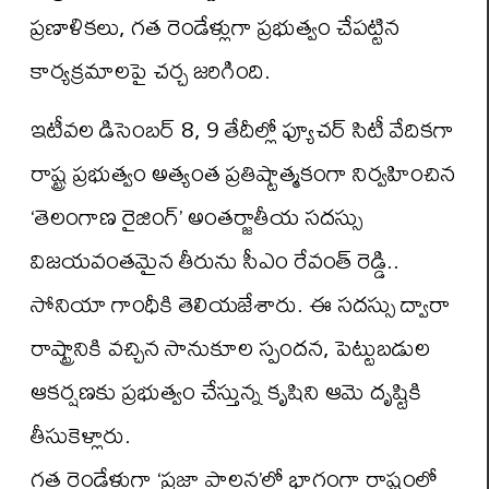
ప్రణాళికలు, గత రెండేళ్లుగా ప్రభుత్వం చేపట్టిన
కార్యక్రమాలపై చర్చ జరిగింది.
ఇటీవల డిసెంబర్ 8, 9 తేదీల్లో ఫ్యూచర్ సిటీ వేదికగా
రాష్ట్ర ప్రభుత్వం అత్యంత ప్రతిష్టాత్మకంగా నిర్వహించిన
‘తెలంగాణ రైజింగ్’ అంతర్జాతీయ సదస్సు
విజయవంతమైన తీరును సీఎం రేవంత్ రెడ్డి..
సోనియా గాంధీకి తెలియజేశారు. ఈ సదస్సు ద్వారా
రాష్ట్రానికి వచ్చిన సానుకూల స్పందన, పెట్టుబడుల
ఆకర్షణకు ప్రభుత్వం చేస్తున్న కృషిని ఆమె దృష్టికి
తీసుకెళ్లారు.
గత రెండేళ్లుగా ‘ప్రజా పాలన’లో భాగంగా రాష్ట్రంలో