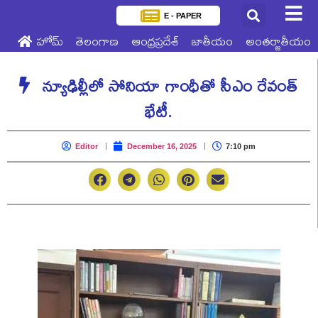
E - PAPER
హోమ్
తెలంగాణ
ఆంధ్రప్రదేశ్
జాతీయం
అంతర్జాతీయం
న్యూఢిల్లీలో సోనియా గాంధీతో సీఎం రేవంత్
భేటీ.
Editor
December 16, 2025
7:10 pm