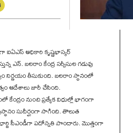
ండీ)గా ఐఏఎస్ అధికారి కృష్ణభాస్కర్
న్న ఎన్. బలరాం కేంద్ర సర్వీసుల గడువు
్వం నిర్ణయం తీసుకుంది. బలరాం స్థానంలో
ుత్వం ఆదేశాలు జారీ చేసింది.
లో కేంద్రం నుంచి ప్రత్యేక విధుల్లో భాగంగా
రస్థానం సుదీర్ఘంగా సాగింది. తొలుత
్జి సీఎండీగా పదోన్నతి పొందారు. మొత్తంగా