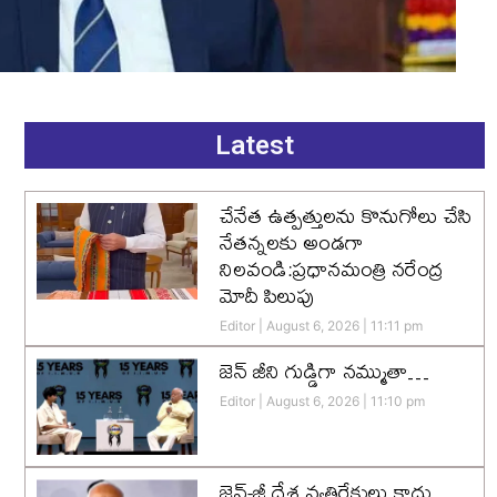
Latest
చేనేత ఉత్పత్తులను కొనుగోలు చేసి
నేతన్నలకు అండగా
నిలవండి:ప్రధానమంత్రి నరేంద్ర
మోదీ పిలుపు
Editor
August 6, 2026
11:11 pm
జెన్‌ జీని గుడ్డిగా నమ్ముతా…
Editor
August 6, 2026
11:10 pm
జెన్-జీ దేశ వ్యతిరేకులు కాదు…