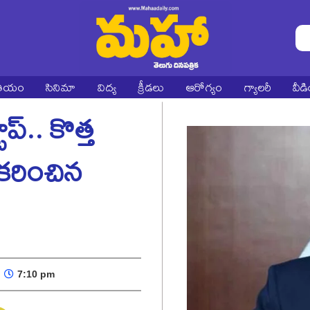
ాతీయం
సినిమా
విద్య
క్రీడలు
ఆరోగ్యం
గ్యాలరీ
వీడ
ప్.. కొత్త
ీకరించిన
7:10 pm