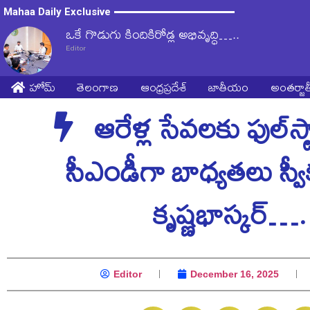
Mahaa Daily Exclusive
ఒకే గొడుగు కిందికిరోడ్ల అభివృద్ధి…..
Editor
హోమ్
తెలంగాణ
ఆంధ్రప్రదేశ్
జాతీయం
అంతర్జ
ఆరేళ్ల సేవలకు ఫుల్‌స్టా
సీఎండీగా బాధ్యతలు స్వ
కృష్ణభాస్కర్….
Editor
December 16, 2025