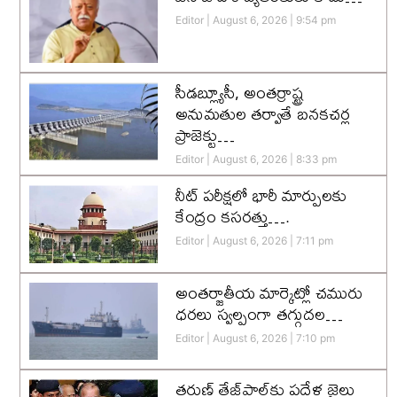
Editor
August 6, 2026
9:54 pm
సీడబ్ల్యూసీ, అంతర్రాష్ట్ర
అనుమతుల తర్వాతే బనకచర్ల
ప్రాజెక్టు…
Editor
August 6, 2026
8:33 pm
నీట్ పరీక్షలో భారీ మార్పులకు
కేంద్రం కసరత్తు….
Editor
August 6, 2026
7:11 pm
అంతర్జాతీయ మార్కెట్లో చమురు
ధరలు స్వల్పంగా తగ్గుదల…
Editor
August 6, 2026
7:10 pm
తరుణ్ తేజ్‌పాల్‌కు పదేళ్ల జైలు