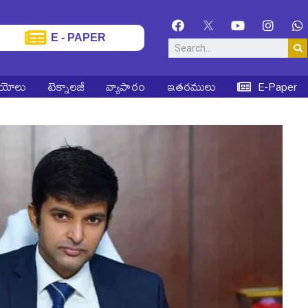
E - PAPER
ియోలు
టెక్నాలజీ
వ్యాపారం
ఇతరములు
E-Paper