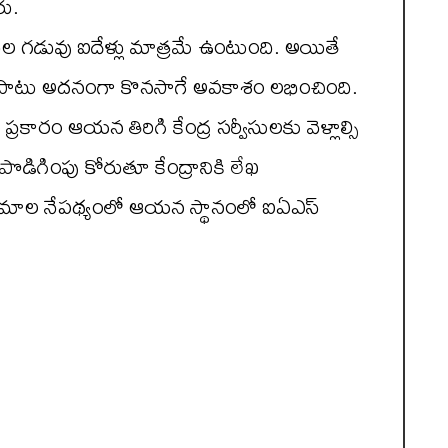
రు.
కారుల గడువు ఐదేళ్లు మాత్రమే ఉంటుంది. అయితే
ది పాటు అదనంగా కొనసాగే అవకాశం లభించింది.
రకారం ఆయన తిరిగి కేంద్ర సర్వీసులకు వెళ్లాల్సి
పొడిగింపు కోరుతూ కేంద్రానికి లేఖ
ిణామాల నేపథ్యంలో ఆయన స్థానంలో ఐఏఎస్