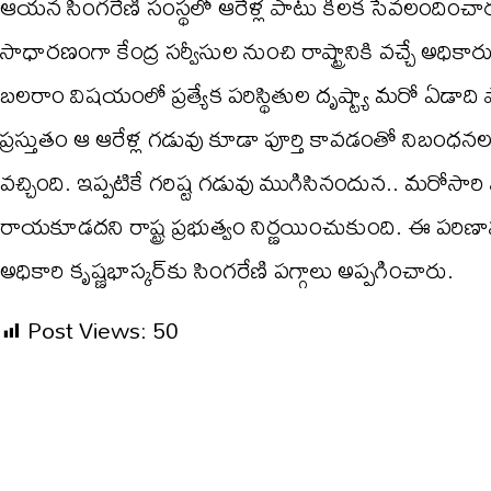
ఆయన సింగరేణి సంస్థలో ఆరేళ్ల పాటు కీలక సేవలందించా
సాధారణంగా కేంద్ర సర్వీసుల నుంచి రాష్ట్రానికి వచ్చే అధి
బలరాం విషయంలో ప్రత్యేక పరిస్థితుల దృష్ట్యా మరో ఏడా
ప్రస్తుతం ఆ ఆరేళ్ల గడువు కూడా పూర్తి కావడంతో నిబంధనల ప్
వచ్చింది. ఇప్పటికే గరిష్ట గడువు ముగిసినందున.. మరోసారి 
రాయకూడదని రాష్ట్ర ప్రభుత్వం నిర్ణయించుకుంది. ఈ పర
అధికారి కృష్ణభాస్కర్‌కు సింగరేణి పగ్గాలు అప్పగించారు.
Post Views:
50