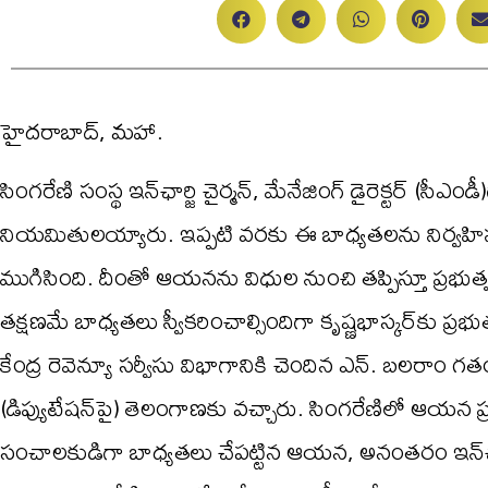
హైదరాబాద్, మహా.
సింగరేణి సంస్థ ఇన్‌ఛార్జి చైర్మన్, మేనేజింగ్ డైరెక్టర్ (సీఎ
నియమితులయ్యారు. ఇప్పటి వరకు ఈ బాధ్యతలను నిర్వహిస్తు
ముగిసింది. దీంతో ఆయనను విధుల నుంచి తప్పిస్తూ ప్రభుత
తక్షణమే బాధ్యతలు స్వీకరించాల్సిందిగా కృష్ణభాస్కర్‌కు ప్రభ
కేంద్ర రెవెన్యూ సర్వీసు విభాగానికి చెందిన ఎన్. బలరాం గతం
(డిప్యుటేషన్‌పై) తెలంగాణకు వచ్చారు. సింగరేణిలో ఆయన ప్
సంచాలకుడిగా బాధ్యతలు చేపట్టిన ఆయన, అనంతరం ఇన్‌ఛార