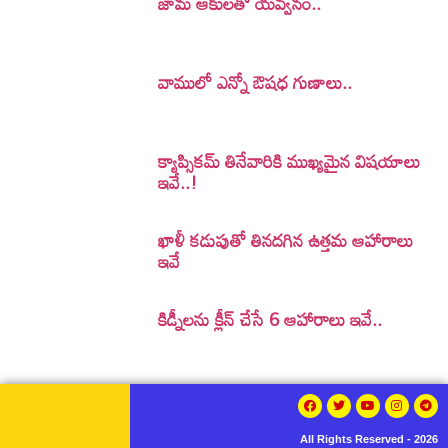
జామ ఆకులతో యవ్వనం..
వాములో ఎన్నో ఔషధ గుణాలు..
క్యాప్సికమ్ తినేవారికి ముఖ్యమైన విషయాలు
ఇవే..!
ఖాళీ కడుపుతో తినదగిన ఉత్తమ ఆహారాలు
ఇవే
కిడ్నీలను క్లీన్‌ చేసే 6 ఆహారాలు ఇవే..
All Rights Reserved - 2026