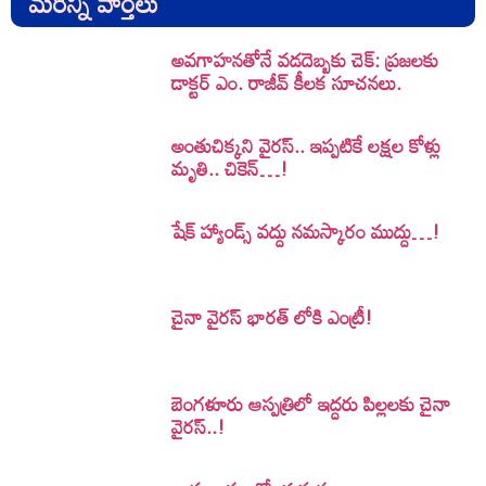
మరిన్ని వార్తలు
అవగాహనతోనే వడదెబ్బకు చెక్: ప్రజలకు
డాక్టర్ ఎం. రాజీవ్ కీలక సూచనలు.
అంతుచిక్కని వైరస్.. ఇప్పటికే లక్షల కోళ్లు
మృతి.. చికెన్…!
షేక్ హ్యాండ్స్ వద్దు నమస్కారం ముద్దు…!
చైనా వైరస్ భారత్ లోకి ఎంట్రీ!
బెంగళూరు ఆస్పత్రిలో ఇద్దరు పిల్లలకు చైనా
వైరస్..!