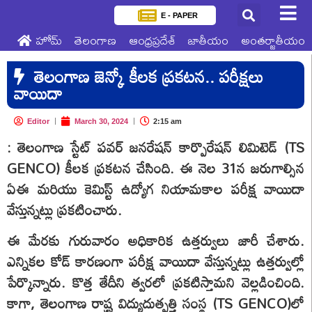
E - PAPER
హోమ్
తెలంగాణ
ఆంధ్రప్రదేశ్
జాతీయం
అంతర్జాతీయం
తెలంగాణ జెన్కో కీలక ప్రకటన.. పరీక్షలు
వాయిదా
Editor
March 30, 2024
2:15 am
:
తెలంగాణ స్టేట్‌ పవర్‌ జనరేషన్‌ కార్పొరేషన్‌ లిమిటెడ్‌ (TS
GENCO) కీలక ప్రకటన చేసింది. ఈ నెల 31న జరుగాల్సిన
ఏఈ మరియు కెమిస్ట్ ఉద్యోగ నియామకాల పరీక్ష వాయిదా
వేస్తున్నట్లు ప్రకటించారు.
ఈ మేరకు గురువారం అధికారిక ఉత్తర్వులు జారీ చేశారు.
ఎన్నికల కోడ్ కారణంగా పరీక్ష వాయిదా వేస్తున్నట్లు ఉత్తర్వుల్లో
పేర్కొన్నారు. కొత్త తేదీని త్వరలో ప్రకటిస్తామని వెల్లడించింది.
కాగా, తెలంగాణ రాష్ట్ర విద్యుదుత్పత్తి సంస్థ (TS GENCO)లో