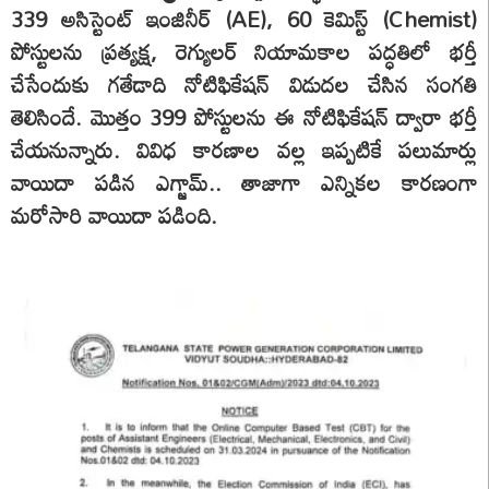
339 అసిస్టెంట్ ఇంజినీర్ (AE), 60 కెమిస్ట్‌ (Chemist)
పోస్టులను ప్రత్యక్ష, రెగ్యులర్ నియామకాల పద్ధతిలో భర్తీ
చేసేందుకు గతేడాది నోటిఫికేషన్‌ విడుదల చేసిన సంగతి
తెలిసిందే. మొత్తం 399 పోస్టులను ఈ నోటిఫికేషన్‌ ద్వారా భర్తీ
చేయనున్నారు. వివిధ కారణాల వల్ల ఇప్పటికే పలుమార్లు
వాయిదా పడిన ఎగ్జామ్.. తాజాగా ఎన్నికల కారణంగా
మరోసారి వాయిదా పడింది.