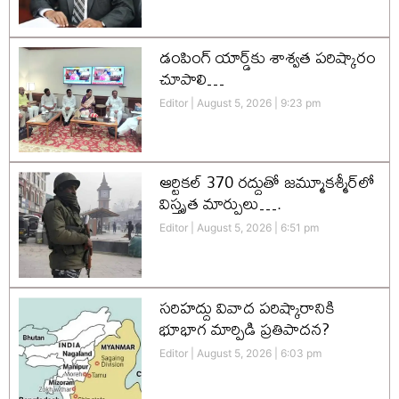
డంపింగ్ యార్డ్‌కు శాశ్వత పరిష్కారం
చూపాలి…
Editor
August 5, 2026
9:23 pm
ఆర్టికల్ 370 రద్దుతో జమ్మూకశ్మీర్‌లో
విస్తృత మార్పులు….
Editor
August 5, 2026
6:51 pm
సరిహద్దు వివాద పరిష్కారానికి
భూభాగ మార్పిడి ప్రతిపాదన?
Editor
August 5, 2026
6:03 pm