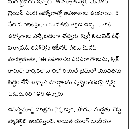
మీద ట్రైనింగ్ ఇస్తారు. ఆ తర్వాత స్టోర్‌ మేనేజర్‌
ట్రెయినీ వంటి ఉద్యోగాల్లో అవకాశాలు ఉంటాయి. 5
వేల మందికిపైగా యువతకు శిక్షణ ఇచ్చి.. వారికి
ఉద్యోగాలు వచ్చే విధంగా చేస్తారు. స్విగ్గీ లిమిటెడ్ చీఫ్
హ్యూమన్ రిసోర్సెస్ ఆఫీసర్ గిరీష్ మీనన్
మాట్లాడుతూ, ‘ఈ సహకారం సరఫరా గొలుసు, క్విక్
కామర్స్ కార్యకలాపాలలో రియల్ టైమ్‌లో యువతను
సిద్ధం చేసే అభ్యాస మార్గాలను సృష్టించడంపై దృష్టి
పెడుతుంది.’ అని అన్నారు.
ఇన్‌స్టామార్ట్ పరిశ్రమ నైపుణ్యం, బోధనా మద్దతు, గెస్ట్
ఫ్యాకల్టీని అందిస్తుంది. అయితే యంగ్ ఇండియా