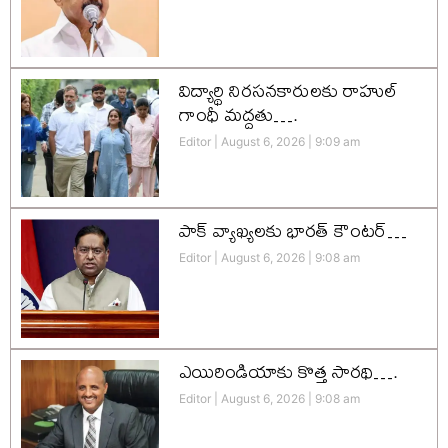
విద్యార్థి నిరసనకారులకు రాహుల్
గాంధీ మద్దతు….
Editor
August 6, 2026
9:09 am
పాక్ వ్యాఖ్యలకు భారత్ కౌంటర్…
Editor
August 6, 2026
9:08 am
ఎయిరిండియాకు కొత్త సారథి….
Editor
August 6, 2026
9:08 am