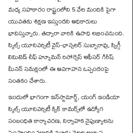
మధ్య సహకారం రాష్ట్రంలోని 5 వేల మందికి పైగా
యువతకు శిక్షణ ఇస్తుందని అధికారులు
భావిస్తున్నారు. తద్వారా వారికి ఉపాధి లభించనుంది.
స్కిల్స్ యూనివర్సిటీ వైస్-ఛాన్సలర్ సుబ్బారావు, స్విగ్గీ
లిమిటెడ్ చీఫ్ హ్యూమన్ రిసోర్సెస్ ఆఫీసర్ గిరీష్
మీనన్ సమక్షంలో ఈ అవగాహన ఒప్పందంపై
సంతకం చేశారు.
ఇందులో భాగంగా ఇన్‌స్టామార్ట్, యంగ్ ఇండియా
స్కిల్స్ యూనివర్సిటీ క్విక్ కామర్స్‌లో ఉద్యోగ
సంబంధిత కార్యాచరణ, నిర్వాహక నైపుణ్యాలను
పెంపొందించడానికి మూడు నెలల అభ్యాస