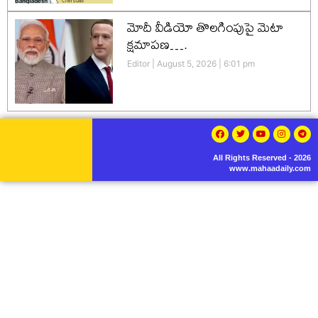
మోదీ వీడియో తొలగింపుపై మెటా
క్షమాపణ….
Editor
August 5, 2026
6:01 pm
All Rights Reserved - 2026
www.mahaadaily.com