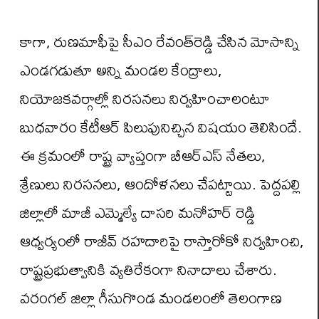
కాగా, రుణమాఫీపై సీఎం రేవంత్‌రెడ్డి చేసిన మోసాన్ని
ఎండగడుతూ అన్ని మండల కేంద్రాలు,
నియోజకవర్గాల్లో నిరసనలు నిర్వహించాలంటూ
బుధవారం కేటీఆర్ పిలుపునిచ్చిన విషయం తెలిసిందే.
ఈ క్రమంలో రాష్ట్ర వ్యాప్తంగా బీఆర్ఎస్ నేతలు,
శ్రేణులు నిరసనలు, ఆందోళనలు చేపట్టాయి. పెద్దపల్లి
జిల్లాలో మాజీ ఎమ్మెల్యే దాసరి మనోహర్‌ రెడ్డి
ఆధ్వర్యంలో రాజీవ్‌ రహదారిపై రాస్తారోకో నిర్వహించి,
రాష్ట్రప్రభుత్వానికి వ్యతిరేకంగా నినాదాలు చేశారు.
వరంగల్‌ జిల్లా గీసుగొండ మండలంలో తెలంగాణ