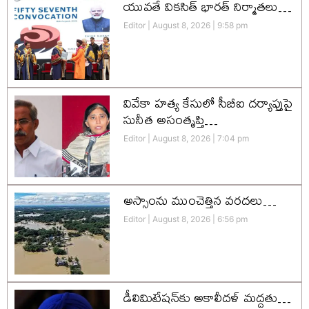
యువతే వికసిత్‌ భారత్‌ నిర్మాతలు…
Editor
August 8, 2026
9:58 pm
వివేకా హత్య కేసులో సీబీఐ దర్యాప్తుపై
సునీత అసంతృప్తి…
Editor
August 8, 2026
7:04 pm
అస్సాంను ముంచెత్తిన వరదలు…
Editor
August 8, 2026
6:56 pm
డీలిమిటేషన్‌కు అకాలీదళ్‌ మద్దతు…