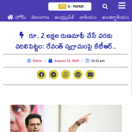
E - PAPER
హోమ్
తెలంగాణ
ఆంధ్రప్రదేశ్
జాతీయం
అంతర్జాతీయం
రూ. 2 లక్షల రుణమాఫీ చేసే వరకు
వదిలిపెట్టం: రేవంత్ స్వగ్రామంపై కేటీఆర్..
Editor
August 23, 2024
12:11 pm