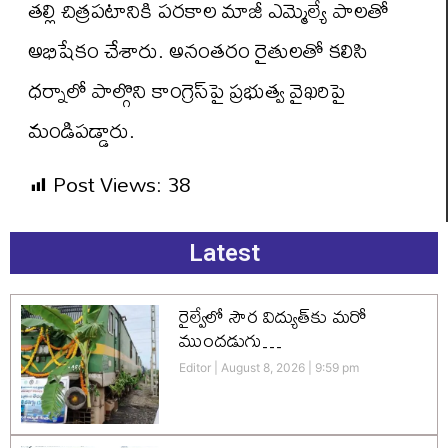
తల్లి చిత్రపటానికి పరకాల మాజీ ఎమ్మెల్యే పాలతో
అభిషేకం చేశారు. అనంతరం రైతులతో కలిసి
ధర్నాలో పాల్గొని కాంగ్రెస్‌పై ప్రభుత్వ వైఖరిపై
మండిపడ్డారు.
Post Views:
38
Latest
రైల్వేలో సౌర విద్యుత్‌కు మరో
ముందడుగు…
Editor
August 8, 2026
9:59 pm