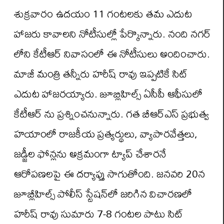
శుక్రవారం ఉదయం 11 గంటలకు తమ ఎదుట
హాజరు కావాలని నోటీసుల్లో పేర్కొన్నారు. నంది నగర్
లోని కేటీఆర్ నివాసంలో ఈ నోటీసులు అందించారు.
మాజీ మంత్రి తన్నీరు హరీష్ రావు ఇప్పటికే సిట్
ఎదుట హాజరయ్యారు. జూబ్లిహిల్స్ ఏసీపీ ఆఫీసులో
కేటీఆర్ ను ప్రశ్నించనున్నారు. గత బీఆర్ఎస్ ప్రభుత్వ
హయాంలో రాజకీయ ప్రత్యర్థులు, వ్యాపారవేత్తలు,
జడ్జీల ఫోన్లను అక్రమంగా ట్యాప్ చేశారనే
ఆరోపణలపై ఈ దర్యాప్తు సాగుతోంది. జనవరి 20న
జూబ్లీహిల్స్ పోలీస్ స్టేషన్‌లో జరిగిన విచారణలో
హరీష్ రావు సుమారు 7-8 గంటల పాటు సిట్