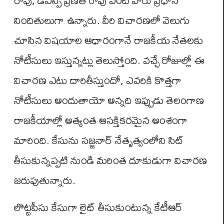
నిందితులుగా ఉన్నారు. వీరి విచారణలో వెలుగు
చూసిన విషయాల ఆధారంగానే రాజకీయ నేతలకు
నోటీసులు ఇస్తున్నట్లు తెలుస్తోంది. వచ్చే రోజుల్లో ఈ
విచారణ ఎటు దారితీస్తుందో, ఎవరికి కొత్తగా
నోటీసులు అందుతాయో అన్నది ఇప్పుడు తెలంగాణ
రాజకీయాల్లో అత్యంత ఆసక్తికరమైన అంశంగా
మారింది. కేసును సజ్జనార్ నేతృత్వంలోని సిట్
తీసుకున్నప్పటి నుండి మరింత దూకుడుగా విచారణ
జరుపుతున్నారు.
లొట్టపీసు కేసుగా లైట్ తీసుకుంటున్న కేటీఆర్