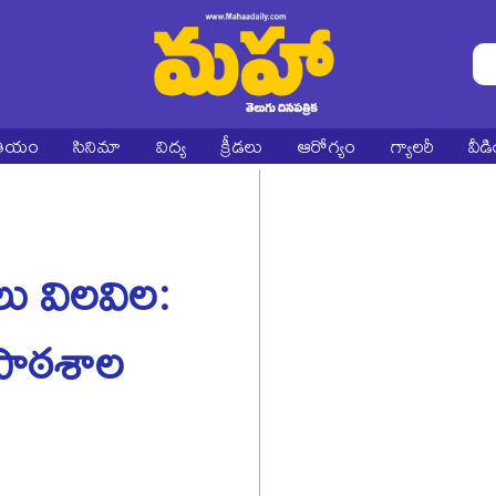
ాతీయం
సినిమా
విద్య
క్రీడలు
ఆరోగ్యం
గ్యాలరీ
వీడ
ు విలవిల:
 పాఠశాల