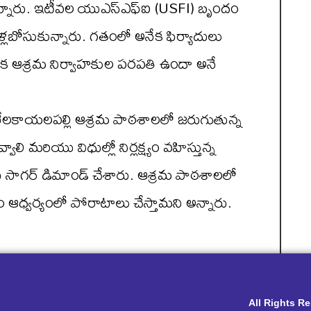
స్తున్నారు. ఇటీవల యుఎస్ఎఫ్ఐ (USFI) బృందం
ళ్లబోసుకున్నారు. గతంలో అనేక ఫిర్యాదులు
నుక ఆశ్రమ నిర్వాహకుల పరపతి ఉందా అనే
, రేలకాయలపల్లి ఆశ్రమ పాఠశాలలో జరుగుతున్న
వాలి మరియు విధుల్లో నిర్లక్ష్యం వహిస్తున్న
శి బి సాగర్ డిమాండ్ చేశారు. ఆశ్రమ పాఠశాలలో
ఆధ్వర్యంలో పోరాటాలు చేస్తామని అన్నారు.
All Rights R