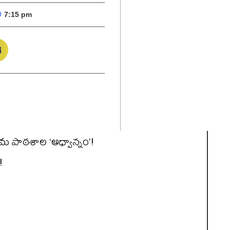
7:15 pm
రమ పాఠశాల ‘అధ్వాన్నం’!
!