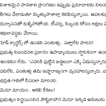
విశాలమైన పాఠశాల ప్రాంగణం ఇప్పుడు ప్రమాదాలకు నిలయంగా
తీగలు వేలాడుతూ మృత్యుపాశాల్లా కనిపిస్తున్నాయి. అపరిశ
దుర్వాసనతో కుళ్ళిపోతోంది. టీచర్లు, సిబ్బంది కోసం లక్షలు వెచ్చ
శిథిలావస్థకు చేరాయి.
హెడ్ క్వార్టర్స్ లో ఉండని పంతుళ్లు.. పత్తాలేని పాలన!
ప్రభుత్వ నిబంధనల ప్రకారం ఉపాధ్యాయులు స్థానికంగా ఉం
ఉండటం లేదు. “ఎవరికి పుట్టిన బిడ్డలురా ఎక్కి ఏడుస్తున్నారు
వదిలేసి, పంతుళ్లు తమ ఇష్టారాజ్యంగా వ్యవహరిస్తున్నారు. వ
భద్రత గాలిలో దీపంలా మారింది.
మెనూ మాయం.. ఆకలి కేకలు!
ప్రభుత్వం నిర్ణయించిన పౌష్టికాహార మెనూ ఇక్కడ అమలుక