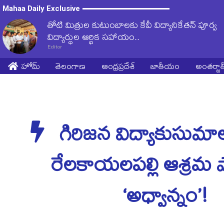
Mahaa Daily Exclusive
తోటి మిత్రుల కుటుంబాలకు కేవీ విద్యానికేతన్ పూర్వ
విద్యార్థుల ఆర్థిక సహాయం..
Editor
హోమ్
తెలంగాణ
ఆంధ్రప్రదేశ్
జాతీయం
అంతర్జ
గిరిజన విద్యాకుసుమాల
రేలకాయలపల్లి ఆశ్రమ
‘అధ్వాన్నం’!