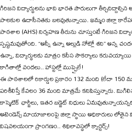
గిరిజన విద్యార్థులను భావి భారత పౌరులుగా తీర్చిదిద్దాల్సిన 
పాలకుల ఉదాసీనతకు బలవుతున్నాయి. ఖమ్మం జిల్లా కారే
పాఠశాల (AHS) నిర్వహణ తీరును చూస్తుంటే గిరిజన విద్యార
స్పష్టమవుతోంది. “అన్నీ ఉన్నా అల్లుడి నోట్లో శని” అన్న
ఉన్నా, విద్యార్థులకు మాత్రం కనీస సౌకర్యాలు కరువయ్యాయి
కాగితాల్లో వందలు.. హాస్టల్లో ముప్పైలే!
ఈ పాఠశాలలో రికార్డుల ప్రకారం 132 మంది (లేదా 150 మంది) 
పరిశీలిస్తే కేవలం 36 మంది మాత్రమే కనిపిస్తున్నారు. మిగిలిన 
కాస్మెటిక్ ఛార్జీలు, ఇతర బడ్జెట్ నిధులు ఏమవుతున్నాయన్నది
అటెండెన్స్ మాయాజాలంపై జిల్లా స్థాయి అధికారులు లోతై
విషవలయంగా ప్రాంగణం.. శిథిలావస్థలో క్వార్టర్స్!