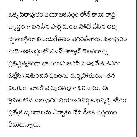
ఒక్క పిఠాపురం నియోజకవర్గం లోనే కాదు రాష్ట్ర
వ్యాప్తంగా జనసేన పార్టీ నుంచి పోటీ చేసిన అన్ని
స్థానాల్లోనూ విజయకేతనం ఎగరవేశారు. పిఠాపురం
నియోజకవర్గంలో పవన్ కళ్యాణ్ గెలవడాన్ని
ప్రతిష్టత్మకంగా భావించిన జనసేన అధినేత తనను
ఓట్లేసి గెలిపించిన ప్రజలను మర్చిపోకుండా తన
వంతుగా వారికి వెన్నుదన్నుగా నిలిచారు. ఈ
క్రమంలోనే పిఠాపురం నియోజకవర్గ అభివృద్ధి కోసం
ప్రత్యేక బృందాలను ఏర్పాటు చేసి కీలక నిర్ణయం
తీసుకున్నారు.