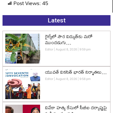
Post Views:
45
Latest
రైల్వేలో సౌర విద్యుత్‌కు మరో
ముందడుగు…
Editor
August 8, 2026
9:59 pm
యువతే వికసిత్‌ భారత్‌ నిర్మాతలు…
Editor
August 8, 2026
9:58 pm
వివేకా హత్య కేసులో సీబీఐ దర్యాప్తుపై