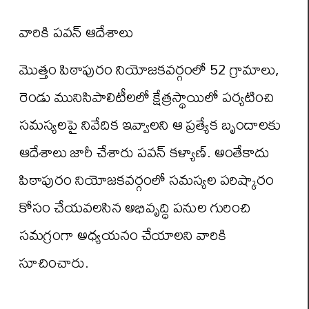
వారికి పవన్ ఆదేశాలు
మొత్తం పిఠాపురం నియోజకవర్గంలో 52 గ్రామాలు,
రెండు మునిసిపాలిటీలలో క్షేత్రస్థాయిలో పర్యటించి
సమస్యలపై నివేదిక ఇవ్వాలని ఆ ప్రత్యేక బృందాలకు
ఆదేశాలు జారీ చేశారు పవన్ కళ్యాణ్. అంతేకాదు
పిఠాపురం నియోజకవర్గంలో సమస్యల పరిష్కారం
కోసం చేయవలసిన అభివృద్ధి పనుల గురించి
సమగ్రంగా అధ్యయనం చేయాలని వారికి
సూచించారు.