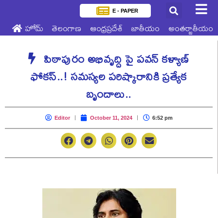
E - PAPER
హోమ్
తెలంగాణ
ఆంధ్రప్రదేశ్
జాతీయం
అంతర్జాతీయం
పిఠాపురం అభివృద్ది పై పవన్ కళ్యాణ్
ఫోకస్..! సమస్యల పరిష్కారానికి ప్రత్యేక
బృందాలు..
Editor
October 11, 2024
6:52 pm