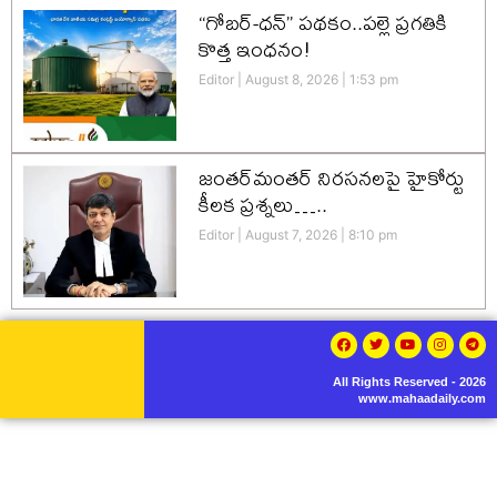
“గోబర్-ధన్” పథకం..పల్లె ప్రగతికి
కొత్త ఇంధనం!
Editor
August 8, 2026
1:53 pm
జంతర్‌మంతర్ నిరసనలపై హైకోర్టు
కీలక ప్రశ్నలు…..
Editor
August 7, 2026
8:10 pm
All Rights Reserved - 2026
www.mahaadaily.com