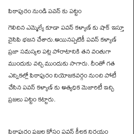
పిఠాపురం నుండి పవన్ కు పట్టం
గెలిచిన ఎమ్మెల్యే కూడా పవన్ కళ్యాణ్ కు షాక్ ఇస్తూ
వైసిపి భజన చేశారు.అయినప్పటికీ పవన్ కళ్యాణ్
ప్రజా సమస్యల పట్ల పోరాటానికి తన వంతుగా
ముందుకు వచ్చి ముందుకు సాగారు. దీంతో గత
ఎన్నికల్లో పిఠాపురం నియోజకవర్గం నుంచి పోటీ
చేసిన పవన్ కళ్యాణ్ కు అత్యధిక మెజారిటీ ఇచ్చి
ప్రజలు పట్టం కట్టారు.
పిఠాపురం ప్రజల కోసం పవన్ కీలక నిర్ణయం