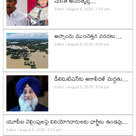
సునీత అసంతృప్తి…
Editor
August 8, 2026
7:04 pm
అస్సాంను ముంచెత్తిన వరదలు…
Editor
August 8, 2026
6:56 pm
డీలిమిటేషన్‌కు అకాలీదళ్‌ మద్దతు…
Editor
August 8, 2026
6:54 pm
యూపీఐ చెల్లింపులపై వినియోగదారులకు ఛార్జీలు ఉండవు…
Editor
August 8, 2026
6:53 pm