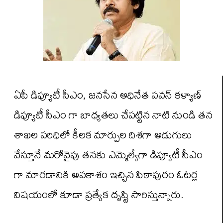
ఏపీ డిప్యూటీ సీఎం, జనసేన అధినేత పవన్ కళ్యాణ్
డిప్యూటీ సీఎం గా బాధ్యతలు చేపట్టిన నాటి నుండి తన
శాఖల పరిధిలో కీలక మార్పుల దిశగా అడుగులు
వేస్తూనే మరోవైపు తనకు ఎమ్మెల్యేగా డిప్యూటీ సీఎం
గా మారడానికి అవకాశం ఇచ్చిన పిఠాపురం ఓటర్ల
విషయంలో కూడా ప్రత్యేక దృష్టి సారిస్తున్నారు.