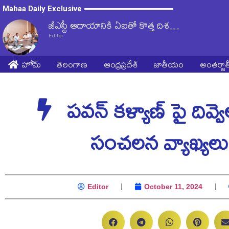
Mahaa Daily Exclusive
జీఎస్టీ ఆదాయానికి ఏఐతో కొత్త దిశ…
Editor
హోమ్
తెలంగాణ
ఆంధ్రప్రదేశ్
జాతీయం
అంతర్జ
పవన్ కళ్యాణ్ పై దివ్వ
సంచలన వ్యాఖ్యలు
Editor
October 11, 2024