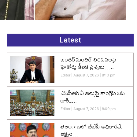
Latest
జంతర్‌మంతర్ నిరసనలపై
హైకోర్టు కీలక ప్రశ్నలు…..
Editor
August 7, 2026
8:10 pm
ఎఫ్‌సీఆర్‌ఏ బిల్లుపై కాంగ్రెస్ విప్
జారీ….
Editor
August 7, 2026
8:09 pm
తెలంగాణలో బీజేపీ అధికారమే
లక్ష్యం…