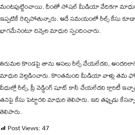
మంటపుట్టించాయి. దీంతో సోషల్ మీడియా వేదికగా మాధురిత
ఇప్పటికే రెచ్చిపోతున్నారు. అదే సమయంలో రీల్స్ కేసు 
భాగమేనంటూ దివ్వెల మాధురి స్పందించారు.
తిరుమల కొండపై తాను అసలు రీల్సే చేయలేదని, అందరిలాగే తాను
మాధురి వెల్లడించారు. కొంతమంది మీడియా వాళ్లు తమ ఫో
వీధుల్లో రీల్స్, ప్రీ వెడ్డింగ్ షూట్ కానీ చేయలేదని క్లారిటీ ఇ
తనపై కేసు పెట్టారని మాధురి తెలిపారు. ఇది తప్పుడు కేసన్నా
తెలిపారు.
Post Views:
47