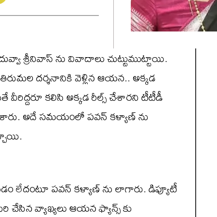
దువ్వా శ్రీనివాస్ ను వివాదాలు చుట్టుముట్టాయి.
 తిరుమల దర్శనానికి వెళ్లిన ఆయన.. అక్కడ
ీరిద్దరూ కలిసి అక్కడ రీల్స్ చేశారని టీటీడీ
 చేశారు. అదే సమయంలో పవన్ కళ్యాణ్ ను
్చాయి.
 లేదంటూ పవన్ కళ్యాణ్ ను లాగారు. డిప్యూటీ
ి చేసిన వ్యాఖ్యలు ఆయన ఫ్యాన్స్ కు