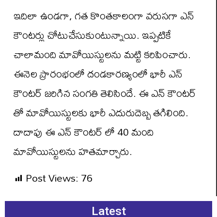
ఇదిలా ఉండగా, గత కొంతకాలంగా వరుసగా ఎన్
కౌంటర్లు చోటుచేసుకుంటున్నాయి. ఇప్పటికే
చాలామంది మావోయిస్టులను మట్టి కరిపించారు.
ఈనెల ప్రారంభంలో దండకారణ్యంలో భారీ ఎన్
కౌంటర్ జరిగిన సంగతి తెలిసిందే. ఈ ఎన్ కౌంటర్
తో మావోయిస్టులకు భారీ ఎదురుదెబ్బ తగిలింది.
దాదాపు ఈ ఎన్ కౌంటర్ లో 40 మంది
మావోయిస్టులను హతమార్చారు.
Post Views:
76
Latest