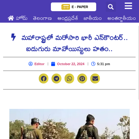
E - PAPER
హోమ్
తెలంగాణ
ఆంధ్రప్రదేశ్
జాతీయం
అంతర్జాతీయం
మహారాష్ట్రలో మరోసారి భారీ ఎన్‌కౌంటర్..
ఐదుగురు మావోయిస్టులు హతం..
Editor
October 22, 2024
5:31 pm