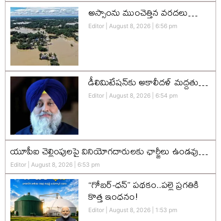
అస్సాంను ముంచెత్తిన వరదలు…
Editor
August 8, 2026
6:56 pm
డీలిమిటేషన్‌కు అకాలీదళ్‌ మద్దతు…
Editor
August 8, 2026
6:54 pm
యూపీఐ చెల్లింపులపై వినియోగదారులకు ఛార్జీలు ఉండవు…
Editor
August 8, 2026
6:53 pm
“గోబర్-ధన్” పథకం..పల్లె ప్రగతికి
కొత్త ఇంధనం!
Editor
August 8, 2026
1:53 pm