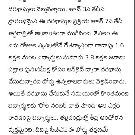
దరఖాస్తులు వెల్లువెత్తాయి. జూన్ 3వ తేదీన
ప్రారంభమైన ఈ దరఖాస్తుల ప్రక్రియ జూన్ 7వ తేదీ
అర్ధరాత్రితో అధికారికంగా ముగిసింది. కేవలం ఈ
ఐదు రోజుల వ్యవధిలోనే దేశవ్యాప్తంగా దాదాపు 1.6
లక్షల మంది విద్యార్థులు సుమారు 3.8 లక్షల జవాబు
పత్రాల పునఃసమీక్ష కోసం ఆన్‌లైన్ ద్వారా దరఖాస్తు
చేసుకున్నారని బోర్డు ఉన్నతాధికారులు వెల్లడించారు.
అయితే దరఖాస్తు చేసుకునే సమయంలో కొంతమంది
విద్యార్థులకు ‘రోల్ నంబర్ నాట్ ఫౌండ్’ అని ఎర్రర్
రావడంపై విద్యార్థులు, తల్లిదండ్రుల్లో తీవ్ర ఆందోళన
వ్యక్తమైంది. దీనిపై సీబీఎస్‌ఈ బోర్డు తక్షణమే