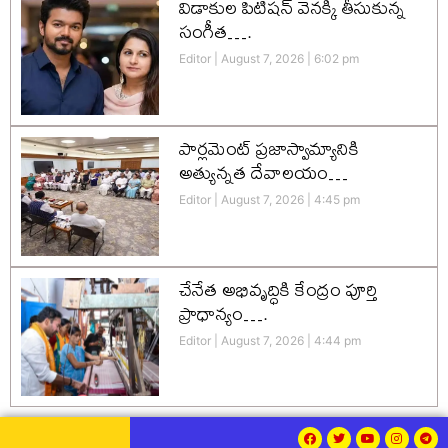
విడాకుల పిటిషన్ వెనక్కి తీసుకున్న
సంగీత….
Editor
August 7, 2026
6:02 pm
పార్లమెంట్ ప్రజాస్వామ్యానికి
అత్యున్నత దేవాలయం…
Editor
August 7, 2026
4:45 pm
చేనేత అభివృద్ధికి కేంద్రం పూర్తి
ప్రాధాన్యం….
Editor
August 7, 2026
4:44 pm