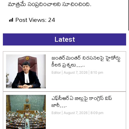
మాత్రమే సంప్రదించాలని సూచించింది.
Post Views:
24
Latest
జంతర్‌మంతర్ నిరసనలపై హైకోర్టు
కీలక ప్రశ్నలు…..
Editor
August 7, 2026
8:10 pm
ఎఫ్‌సీఆర్‌ఏ బిల్లుపై కాంగ్రెస్ విప్
జారీ….
Editor
August 7, 2026
8:09 pm