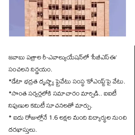
జవాబు పత్రాల రీ-ఎవాల్యుయేషన్‌లో ‘సీబీఎస్‌ఈ’
సంచలన నిర్ణయం.
*డేటా భద్రత దృష్ట్యా ప్రైవేటు సంస్థ ‘కోఎంప్ట్’పై వేటు.
*సొంత సర్వర్లలోకి సమాచారం మార్పిడి.. ఐఐటీ
నిపుణుల కమిటీ సూచనలతో మార్పు.
* ఐదు రోజుల్లోనే 1.6 లక్షల మంది విద్యార్థుల నుంచి
దరఖాస్తులు.