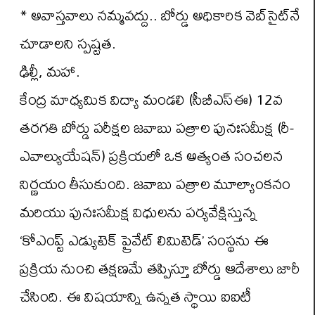
* అవాస్తవాలు నమ్మవద్దు.. బోర్డు అధికారిక వెబ్‌సైట్‌నే
చూడాలని స్పష్టత.
ఢిల్లీ, మహా.
కేంద్ర మాధ్యమిక విద్యా మండలి (సీబీఎస్‌ఈ) 12వ
తరగతి బోర్డు పరీక్షల జవాబు పత్రాల పునఃసమీక్ష (రీ-
ఎవాల్యుయేషన్) ప్రక్రియలో ఒక అత్యంత సంచలన
నిర్ణయం తీసుకుంది. జవాబు పత్రాల మూల్యాంకనం
మరియు పునఃసమీక్ష విధులను పర్యవేక్షిస్తున్న
‘కోఎంప్ట్ ఎడ్యుటెక్ ప్రైవేట్ లిమిటెడ్’ సంస్థను ఈ
ప్రక్రియ నుంచి తక్షణమే తప్పిస్తూ బోర్డు ఆదేశాలు జారీ
చేసింది. ఈ విషయాన్ని ఉన్నత స్థాయి ఐఐటీ