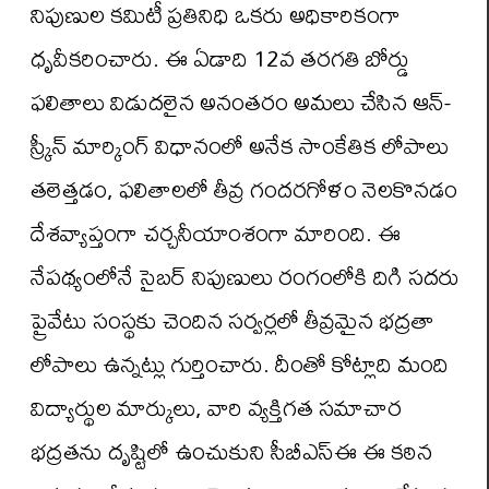
నిపుణుల కమిటీ ప్రతినిధి ఒకరు అధికారికంగా
ధృవీకరించారు. ఈ ఏడాది 12వ తరగతి బోర్డు
ఫలితాలు విడుదలైన అనంతరం అమలు చేసిన ఆన్‌-
స్క్రీన్ మార్కింగ్ విధానంలో అనేక సాంకేతిక లోపాలు
తలెత్తడం, ఫలితాలలో తీవ్ర గందరగోళం నెలకొనడం
దేశవ్యాప్తంగా చర్చనీయాంశంగా మారింది. ఈ
నేపథ్యంలోనే సైబర్ నిపుణులు రంగంలోకి దిగి సదరు
ప్రైవేటు సంస్థకు చెందిన సర్వర్లలో తీవ్రమైన భద్రతా
లోపాలు ఉన్నట్లు గుర్తించారు. దీంతో కోట్లాది మంది
విద్యార్థుల మార్కులు, వారి వ్యక్తిగత సమాచార
భద్రతను దృష్టిలో ఉంచుకుని సీబీఎస్‌ఈ ఈ కఠిన