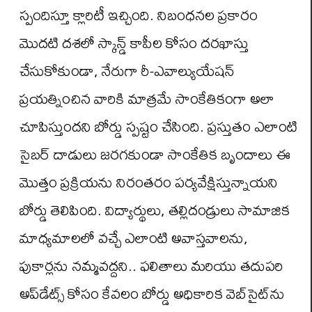
స్పందిస్తూ క్లారిటీ ఇచ్చింది. నిబంధనల ప్రకారం
మొదటి దశలో స్కాన్డ్ కాపీల కోసం దరఖాస్తు
చేసుకోకుండా, నేరుగా రీ-ఎవాల్యుయేషన్
ప్రయత్నించిన వారికి మాత్రమే సాంకేతికంగా అలా
చూపిస్తుందని బోర్డు స్పష్టం చేసింది. ప్రస్తుతం ఎలాంటి
సైబర్ దాడులు జరగకుండా సాంకేతిక బృందాలు ఈ
మొత్తం ప్రక్రియను నిరంతరం పర్యవేక్షిస్తున్నాయని
బోర్డు తెలిపింది. విద్యార్థులు, తల్లిదండ్రులు సామాజిక
మాధ్యమాలలో వచ్చే ఎలాంటి అవాస్తవాలను,
పుకార్లను నమ్మవద్దని.. ఫలితాలు మరియు తదుపరి
అప్‌డేట్స్ కోసం కేవలం బోర్డు అధికారిక వెబ్‌సైట్‌ను