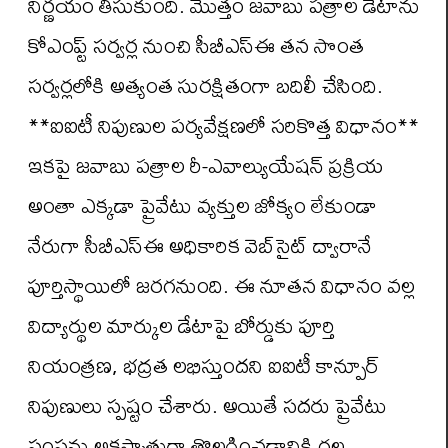
నిర్ణయం తీసుకుంది. మొత్తం జవాబు పత్రాల డేటాను
కోఎంప్ట్ సర్వర్ల నుంచి సీబీఎస్‌ఈ తన సొంత
సర్వర్లలోకి అత్యంత సురక్షితంగా బదిలీ చేసింది.
**ఐఐటీ నిపుణుల పర్యవేక్షణలో సరికొత్త విధానం**
ఇకపై జవాబు పత్రాల రీ-ఎవాల్యుయేషన్ ప్రక్రియ
అంతా ఎక్కడా ప్రైవేటు వ్యక్తుల జోక్యం లేకుండా
నేరుగా సీబీఎస్‌ఈ అధికారిక వెబ్‌సైట్ ద్వారానే
పూర్తిస్థాయిలో జరగనుంది. ఈ నూతన విధానం వల్ల
విద్యార్థుల మార్కుల డేటాపై బోర్డుకు పూర్తి
నియంత్రణ, భద్రత లభిస్తుందని ఐఐటీ కాన్పూర్
నిపుణులు స్పష్టం చేశారు. అయితే సదరు ప్రైవేటు
సంస్థను అకస్మాత్తుగా తొలగించడానికి గల