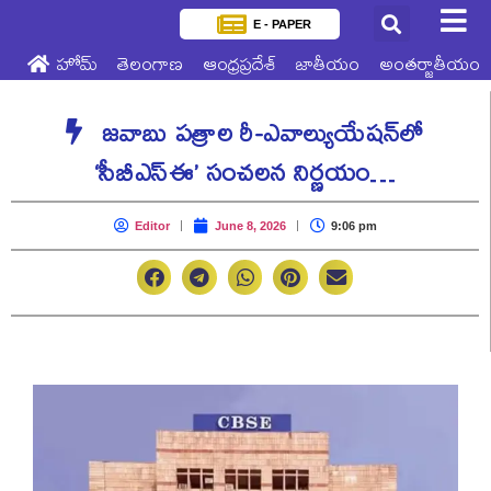
E - PAPER
హోమ్
తెలంగాణ
ఆంధ్రప్రదేశ్
జాతీయం
అంతర్జాతీయం
జవాబు పత్రాల రీ-ఎవాల్యుయేషన్‌లో
‘సీబీఎస్‌ఈ’ సంచలన నిర్ణయం…
Editor
June 8, 2026
9:06 pm