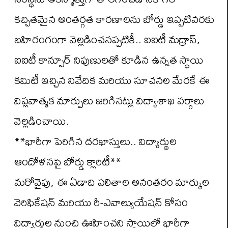
కచ్చితమైన అంతర్గత కారణాలను బోర్డు ఇప్పటివరకు
బహిరంగంగా వెల్లడించనప్పటికీ.. ఐఐటీ మద్రాస్,
ఐఐటీ కాన్పూర్ నిపుణులతో కూడిన ఉన్నత స్థాయి
కమిటీ ఇచ్చిన నివేదిక మరియు సూచనల మేరకే ఈ
విప్లవాత్మక మార్పులు జరిగినట్లు విద్యాశాఖ వర్గాలు
వెల్లడించాయి.
**భారీగా పెరిగిన దరఖాస్తులు.. విద్యార్థుల
ఆందోళనపై బోర్డు క్లారిటీ**
మరోవైపు, ఈ ఏడాది ఫలితాల అనంతరం మార్కుల
వెరిఫికేషన్ మరియు రీ-ఎవాల్యుయేషన్ కోసం
విద్యార్థుల నుంచి ఊహించని స్థాయిలో భారీగా