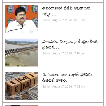
తెలంగాణలో బీజేపీ అధికారమే
లక్ష్యం…
Editor
August 7, 2026
8:08 pm
పోలవరం నిర్మాణంపై కేంద్రం కీలక
ప్రకటన…
Editor
August 7, 2026
7:18 pm
ఈఎంఐలు బకాయిలైతే ఫోన్‌కు
డిజిటల్ తాళం.
Editor
August 7, 2026
7:08 pm