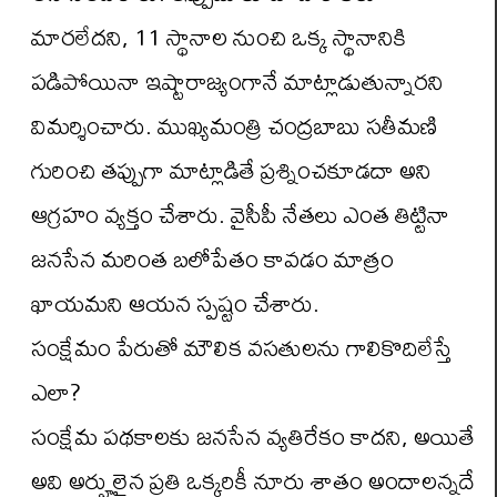
మారలేదని, 11 స్థానాల నుంచి ఒక్క స్థానానికి
పడిపోయినా ఇష్టారాజ్యంగానే మాట్లాడుతున్నారని
విమర్శించారు. ముఖ్యమంత్రి చంద్రబాబు సతీమణి
గురించి తప్పుగా మాట్లాడితే ప్రశ్నించకూడదా అని
ఆగ్రహం వ్యక్తం చేశారు. వైసీపీ నేతలు ఎంత తిట్టినా
జనసేన మరింత బలోపేతం కావడం మాత్రం
ఖాయమని ఆయన స్పష్టం చేశారు.
సంక్షేమం పేరుతో మౌలిక వసతులను గాలికొదిలేస్తే
ఎలా?
సంక్షేమ పథకాలకు జనసేన వ్యతిరేకం కాదని, అయితే
అవి అర్హులైన ప్రతి ఒక్కరికీ నూరు శాతం అందాలన్నదే