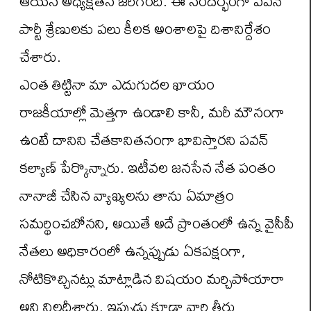
ఆయన అధ్యక్షతన జరిగింది. ఈ సందర్భంగా పవన్
పార్టీ శ్రేణులకు పలు కీలక అంశాలపై దిశానిర్దేశం
చేశారు.
ఎంత తిట్టినా మా ఎదుగుదల ఖాయం
రాజకీయాల్లో మెత్తగా ఉండాలి కానీ, మరీ మౌనంగా
ఉంటే దానిని చేతకానితనంగా భావిస్తారని పవన్
కల్యాణ్ పేర్కొన్నారు. ఇటీవల జనసేన నేత పంతం
నానాజీ చేసిన వ్యాఖ్యలను తాను ఏమాత్రం
సమర్థించబోనని, అయితే అదే ప్రాంతంలో ఉన్న వైసీపీ
నేతలు అధికారంలో ఉన్నప్పుడు ఏకపక్షంగా,
నోటికొచ్చినట్లు మాట్లాడిన విషయం మర్చిపోయారా
అని నిలదీశారు. ఇప్పుడు కూడా వారి తీరు