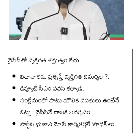
వైసీపీతో వ్యక్తిగత శత్రుత్వం లేదు.
విధానాలను ప్రశ్నిస్తే వ్యక్తిగత విమర్శలా?.
డిప్యూటీ సీఎం పవన్ కల్యాణ్.
సంక్షేమంతో పాటు మౌలిక వసతులు ఉంటేనే
ఓట్లు.. వైసీపీనే దానికి నిదర్శనం.
పార్టీని భుజాన మోసే కార్యకర్తలే ‘సాధక్’లు..