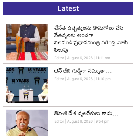
Latest
చేనేత ఉత్పత్తులను కొనుగోలు చేసి
నేతన్నలకు అండగా
నిలవండి:ప్రధానమంత్రి నరేంద్ర మోదీ
పిలుపు
Editor
August 6, 2026
11:11 pm
జెన్‌ జీని గుడ్డిగా నమ్ముతా…
Editor
August 6, 2026
11:10 pm
జెన్-జీ దేశ వ్యతిరేకులు కాదు…
Editor
August 6, 2026
9:54 pm