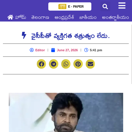
E - PAPER
హోమ్
తెలంగాణ
ఆంధ్రప్రదేశ్
జాతీయం
అంతర్జాతీయం
వైసీపీతో వ్యక్తిగత శత్రుత్వం లేదు.
Editor
June 27, 2026
5:41 pm