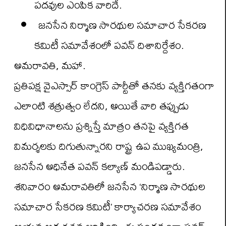
పదవుల ఎంపిక వారిదే.
జనసేన నిర్మాణ సారథుల సమాచార సేకరణ
కమిటీ సమావేశంలో పవన్ దిశానిర్దేశం.
అమరావతి, మహా.
ప్రతిపక్ష వైఎస్సార్ కాంగ్రెస్ పార్టీతో తనకు వ్యక్తిగతంగా
ఎలాంటి శత్రుత్వం లేదని, అయితే వారి తప్పుడు
విధివిధానాలను ప్రశ్నిస్తే మాత్రం తనపై వ్యక్తిగత
విమర్శలకు దిగుతున్నారని రాష్ట్ర ఉప ముఖ్యమంత్రి,
జనసేన అధినేత పవన్ కల్యాణ్ మండిపడ్డారు.
శనివారం అమరావతిలో జనసేన ‘నిర్మాణ సారథుల
సమాచార సేకరణ కమిటీ’ కార్యాచరణ సమావేశం