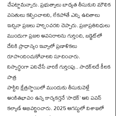
చేపట్టామన్నారు. ప్రభుత్వాలు బాధ్యత తీసుకుని మౌలిక
వసతులు కల్పించాలని, లేకపోతే ఎన్ని ఉచితాలు
ఇచ్చినా ప్రజలు హర్షించరని చెప్పారు. ప్రజాప్రతినిధులు
ముందుగా ప్రజల అవసరాలను గుర్తించి, బడ్జెట్‌లో
దేనికి ప్రాధాన్యం ఇవ్వాలో ప్రణాళికలు
రూపొందించుకోవాలని సూచించారు.
నిస్వార్థంగా పనిచేసే వారికే గుర్తింపు.. సాధక్‌లదే కీలక
పాత్ర
పార్టీని క్షేత్రస్థాయిలో ముందుకు తీసుకువెళ్లే
అంకితభావం ఉన్న కార్యకర్తనే ‘సాధక్’ అని పవన్
కల్యాణ్ అభివర్ణించారు. 2025 ఆగస్టులో విశాఖలో