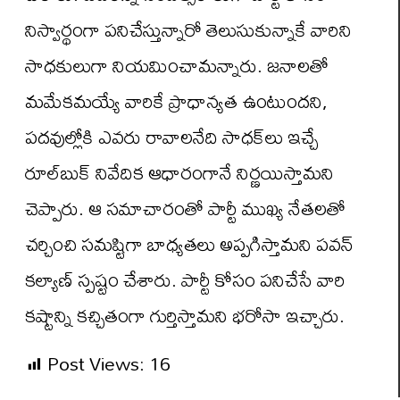
నిస్వార్థంగా పనిచేస్తున్నారో తెలుసుకున్నాకే వారిని
సాధకులుగా నియమించామన్నారు. జనాలతో
మమేకమయ్యే వారికే ప్రాధాన్యత ఉంటుందని,
పదవుల్లోకి ఎవరు రావాలనేది సాధక్‌లు ఇచ్చే
రూల్‌బుక్ నివేదిక ఆధారంగానే నిర్ణయిస్తామని
చెప్పారు. ఆ సమాచారంతో పార్టీ ముఖ్య నేతలతో
చర్చించి సమష్టిగా బాధ్యతలు అప్పగిస్తామని పవన్
కల్యాణ్ స్పష్టం చేశారు. పార్టీ కోసం పనిచేసే వారి
కష్టాన్ని కచ్చితంగా గుర్తిస్తామని భరోసా ఇచ్చారు.
Post Views:
16