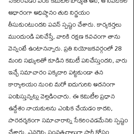
సేకరించడం వరకే కమిటీల బాధ్యత అని, ఆ నివేదికల
ఆధారంగా అధిష్ఠానం తుది నిర్ణయం
తీసుకుంటుందని పవన్ స్పష్టం చేశారు. కార్యకర్తలు
ముందుండి పనిచేస్తే, వారికి రక్షణ కవచంగా తాను
వెన్నంటే ఉంటానన్నారు. ప్రతి నియోజకవర్గంలో 28
మంది సభ్యులతో కూడిన కమిటీ పనిచేస్తుందని, వారు
ఇచ్చే సమాచారం పక్కదారి పట్టకుండా తన
కార్యాలయం నుంచి మరో ఐదుగురిని అదనంగా
పంపిస్తున్నట్లు వెల్లడించారు. ఈ కమిటీల ప్రధాన
ఉద్దేశం నాయకులను ఎంపిక చేయడం కాదని,
పారదర్శకంగా సమాచారాన్ని సేకరించడమేనని స్పష్టం
చేశారు. ఎవరెన్ని సంవత్సరాలుగా పార్టీ కోసం