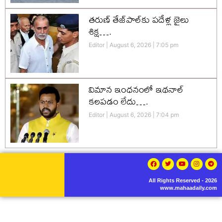
తరుణ్ తేజ్‌పాల్‌కు పదేళ్ల జైలు
శిక్ష….
Editor
August 6, 2026
7:05 pm
విమాన ఇంధనంలో ఇథనాల్
కలపడం లేదు….
Editor
August 6, 2026
7:04 pm
All Rights Reserved - 2026
www.mahaadaily.com