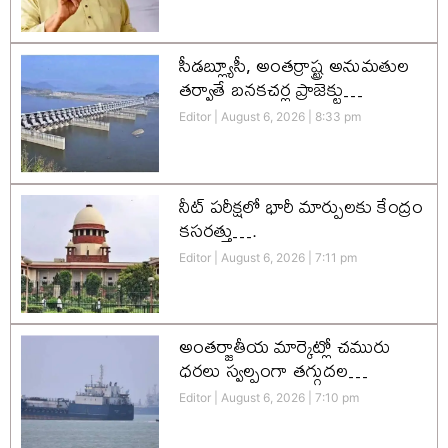
సీడబ్ల్యూసీ, అంతర్రాష్ట్ర అనుమతుల
తర్వాతే బనకచర్ల ప్రాజెక్టు…
Editor
August 6, 2026
8:33 pm
నీట్ పరీక్షలో భారీ మార్పులకు కేంద్రం
కసరత్తు….
Editor
August 6, 2026
7:11 pm
అంతర్జాతీయ మార్కెట్లో చమురు
ధరలు స్వల్పంగా తగ్గుదల…
Editor
August 6, 2026
7:10 pm