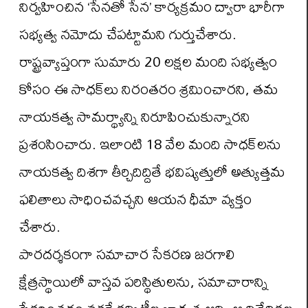
నిర్వహించిన ‘సేనతో సేన’ కార్యక్రమం ద్వారా భారీగా
సభ్యత్వ నమోదు చేపట్టామని గుర్తుచేశారు.
రాష్ట్రవ్యాప్తంగా సుమారు 20 లక్షల మంది సభ్యత్వం
కోసం ఈ సాధక్‌లు నిరంతరం శ్రమించారని, తమ
నాయకత్వ సామర్థ్యాన్ని నిరూపించుకున్నారని
ప్రశంసించారు. ఇలాంటి 18 వేల మంది సాధక్‌లను
నాయకత్వ దిశగా తీర్చిదిద్దితే భవిష్యత్తులో అత్యుత్తమ
ఫలితాలు సాధించవచ్చని ఆయన ధీమా వ్యక్తం
చేశారు.
పారదర్శకంగా సమాచార సేకరణ జరగాలి
క్షేత్రస్థాయిలో వాస్తవ పరిస్థితులను, సమాచారాన్ని