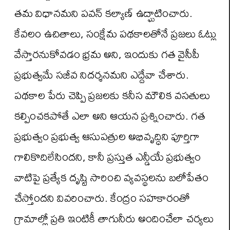
తమ విధానమని పవన్ కల్యాణ్ ఉద్ఘాటించారు.
కేవలం ఉచితాలు, సంక్షేమ పథకాలతోనే ప్రజలు ఓట్లు
వేస్తారనుకోవడం భ్రమ అని, ఇందుకు గత వైసీపీ
ప్రభుత్వమే సజీవ నిదర్శనమని ఎద్దేవా చేశారు.
పథకాల పేరు చెప్పి ప్రజలకు కనీస మౌలిక వసతులు
కల్పించకపోతే ఎలా అని ఆయన ప్రశ్నించారు. గత
ప్రభుత్వం ప్రభుత్వ ఆసుపత్రుల అభివృద్ధిని పూర్తిగా
గాలికొదిలేసిందని, కానీ ప్రస్తుత ఎన్డీయే ప్రభుత్వం
వాటిపై ప్రత్యేక దృష్టి సారించి వ్యవస్థలను బలోపేతం
చేస్తోందని వివరించారు. కేంద్రం సహకారంతో
గ్రామాల్లో ప్రతి ఇంటికీ తాగునీరు అందించేలా చర్యలు