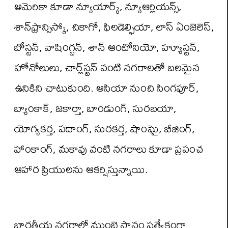
అమెరికా కూడా న్యూయార్క్, న్యూఆర్లియన్స్,
శాన్‌ఫ్రాన్సిస్కో, చికాగో, ఫిలడెల్ఫియా, లాస్ ఏంజెలెస్,
బోస్టన్, వాషింగ్టన్, శాన్ ఆంటోనియో, హ్యూస్టన్,
హోనోలులు, చార్ల్‌స్టన్ వంటి నగరాలతో బలమైన
ఉనికిని చాటుకుంది. ఆసియా నుంచి సింగపూర్,
బ్యాంకాక్, జకార్తా, బాండుంగ్, సురబయా,
యోగ్యకర్త, పదాంగ్, సురకర్త, షాంఘై, బీజింగ్,
హాంకాంగ్, మకావు వంటి నగరాలు కూడా ప్రపంచ
ఆహార ప్రియులను ఆకర్షిస్తున్నాయి.
భారతీయ నగరాల్లో ముంబై స్థానం ప్రత్యేకంగా