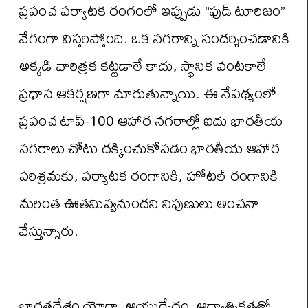
ప్రపంచ పర్యాటక రంగంలో ఇప్పుడు “ఫుడ్ టూరిజం”
వేగంగా విస్తరిస్తోంది. ఒక నగరాన్ని సందర్శించడానికి
అక్కడి చారిత్రక కట్టడాలే కాదు, స్థానిక వంటకాలే
ప్రధాన ఆకర్షణగా మారుతున్నాయి. ఈ నేపథ్యంలో
ప్రపంచ టాప్-100 ఆహార నగరాల్లో ఐదు భారతీయ
నగరాలు చోటు దక్కించుకోవడం భారతీయ ఆహార
పరిశ్రమకు, పర్యాటక రంగానికి, హోటల్ రంగానికి
మరింత ఊతమివ్వనుందని నిపుణులు అంచనా
వేస్తున్నారు.
భారతదేశం యోగా, ఆయుర్వేదం, ఆధ్యాత్మికతతో