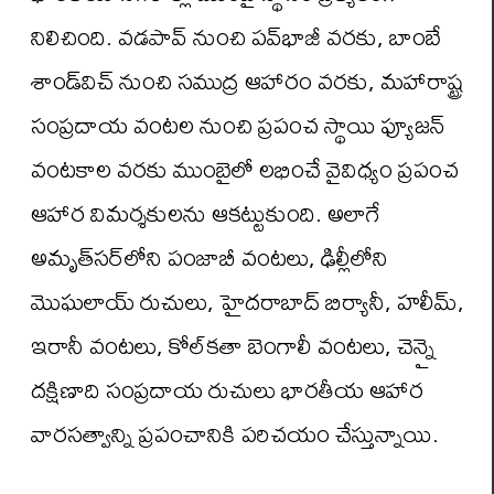
నిలిచింది. వడపావ్ నుంచి పవ్‌భాజీ వరకు, బాంబే
శాండ్‌విచ్ నుంచి సముద్ర ఆహారం వరకు, మహారాష్ట్ర
సంప్రదాయ వంటల నుంచి ప్రపంచ స్థాయి ఫ్యూజన్
వంటకాల వరకు ముంబైలో లభించే వైవిధ్యం ప్రపంచ
ఆహార విమర్శకులను ఆకట్టుకుంది. అలాగే
అమృత్‌సర్‌లోని పంజాబీ వంటలు, ఢిల్లీలోని
మొఘలాయ్ రుచులు, హైదరాబాద్ బిర్యానీ, హలీమ్,
ఇరానీ వంటలు, కోల్‌కతా బెంగాలీ వంటలు, చెన్నై
దక్షిణాది సంప్రదాయ రుచులు భారతీయ ఆహార
వారసత్వాన్ని ప్రపంచానికి పరిచయం చేస్తున్నాయి.