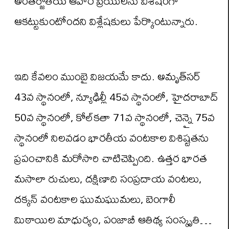
అంతర్జాతీయ ఆహార ప్రియులను విశేషంగా
ఆకట్టుకుంటోందని విశ్లేషకులు పేర్కొంటున్నారు.
ఇది కేవలం ముంబై విజయమే కాదు. అమృత్‌సర్
43వ స్థానంలో, న్యూఢిల్లీ 45వ స్థానంలో, హైదరాబాద్
50వ స్థానంలో, కోల్‌కతా 71వ స్థానంలో, చెన్నై 75వ
స్థానంలో నిలవడం భారతీయ వంటకాల విశిష్టతను
ప్రపంచానికి మరోసారి చాటిచెప్పింది. ఉత్తర భారత
మసాలా రుచులు, దక్షిణాది సంప్రదాయ వంటలు,
దక్కన్ వంటకాల ఘుమఘుమలు, బెంగాలీ
మిఠాయిల మాధుర్యం, పంజాబీ ఆతిథ్య సంస్కృతి…