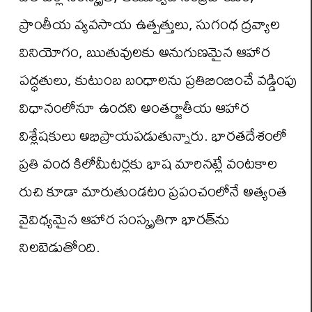
ప్రాంతీయ వ్యవసాయ ఉత్పత్తులు, సుగంధ ద్రవ్యాల
వినియోగం, ఋతువులకు అనుగుణమైన ఆహార
పద్ధతులు, కుటుంబ బంధాలను ప్రతిబింబించే వడ్డింపు
విధానంలోనూ ఉందని అంతర్జాతీయ ఆహార
విశ్లేషకులు అభిప్రాయపడుతున్నారు. భారతదేశంలో
ప్రతి వంద కిలోమీటర్లకు భాష మారినట్లే వంటకాల
రుచి కూడా మారుతుండటం ప్రపంచంలోనే అత్యంత
వైవిధ్యమైన ఆహార సంస్కృతిగా భారత్‌ను
నిలబెడుతోంది.