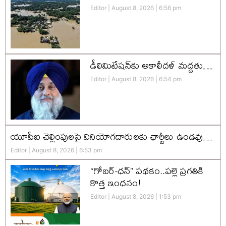
Editor
August 8, 2026
6:56 pm
డీలిమిటేషన్‌కు అకాలీదళ్‌ మద్దతు…
Editor
August 8, 2026
6:54 pm
యూపీఐ చెల్లింపులపై వినియోగదారులకు ఛార్జీలు ఉండవు…
Editor
August 8, 2026
6:53 pm
“గోబర్-ధన్” పథకం..పల్లె ప్రగతికి
కొత్త ఇంధనం!
Editor
August 8, 2026
1:53 pm