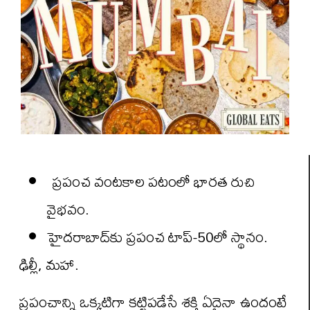
ప్రపంచ వంటకాల పటంలో భారత రుచి
వైభవం.
హైదరాబాద్‌కు ప్రపంచ టాప్-50లో స్థానం.
ఢిల్లీ, మహా.
ప్రపంచాన్ని ఒక్కటిగా కట్టిపడేసే శక్తి ఏదైనా ఉందంటే