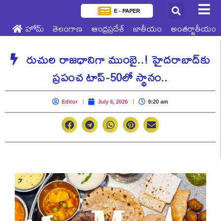
E - PAPER
హోమ్
తెలంగాణ
ఆంధ్రప్రదేశ్
జాతీయం
అంతర్జాతీయం
రుచుల రాజధానిగా ముంబై..! హైదరాబాద్‌కు
ప్రపంచ టాప్-50లో స్థానం..
Editor
July 6, 2026
9:20 am