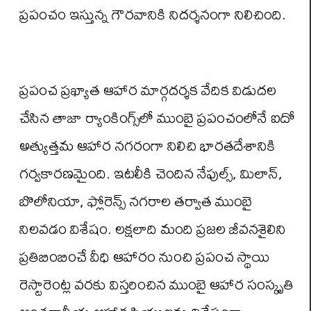
ప్రపంచం ఇస్తున్న గౌరవానికి నిదర్శనంగా నిలిచింది.
ప్రపంచ ప్రఖ్యాత ఆహార మార్గదర్శక వేదిక విడుదల
చేసిన తాజా ర్యాంకింగ్స్‌లో ముంబై ప్రపంచంలోనే ఐదో
అత్యుత్తమ ఆహార నగరంగా నిలిచి భారతదేశానికి
గర్వకారణమైంది. ఇటలీకి చెందిన నేపుల్స్, మిలాన్,
బొలోనియా, ఫ్లోరెన్స్ నగరాల తర్వాత ముంబై
నిలవడం విశేషం. లక్షలాది మంది ప్రజల జీవనశైలిని
ప్రతిబింబించే వీధి ఆహారం నుంచి ప్రపంచ స్థాయి
రెస్టారెంట్ల వరకు విస్తరించిన ముంబై ఆహార సంస్కృతి