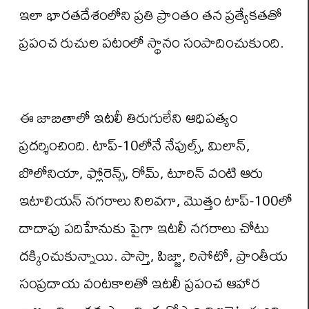
ఇలా భారతదేశంలోని ప్రతి ప్రాంతం తన ప్రత్యేకతతో
ప్రపంచ రుచుల పటంలో స్థానం సంపాదించుకుంది.
ఈ జాబితాలో ఇటలీ తిరుగులేని ఆధిపత్యం
ప్రదర్శించింది. టాప్-10లోనే నేపుల్స్, మిలాన్,
బొలోనియా, ఫ్లోరెన్స్, రోమ్, టూరిన్ వంటి ఆరు
ఇటాలియన్ నగరాలు నిలవగా, మొత్తం టాప్-100లో
దాదాపు పదిహేనుకు పైగా ఇటలీ నగరాలు చోటు
దక్కించుకున్నాయి. పాస్తా, పిజ్జా, రిసోటో, ప్రాంతీయ
సంప్రదాయ వంటకాలతో ఇటలీ ప్రపంచ ఆహార