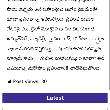
పాటు ఇప్పుడు తన అపారమైన ఆహార వైవిధ్యంతో
కూడా ప్రపంచాన్ని ఆకర్షిస్తోంది. ప్రపంచ రుచుల
వేదికపై ముంబైతో మొదలైన భారత విజయగాథ,
అమృత్‌సర్, న్యూఢిల్లీ, హైదరాబాద్, కోల్‌కతా, చెన్నైల
ద్వారా మరింత విస్తరిస్తూ… “భారత్ అంటే సంస్కృతి
మాత్రమే కాదు… రుచుల మహాసముద్రం కూడా” అనే
విషయాన్ని మరోసారి ప్రపంచానికి చాటిచెబుతోంది.
Post Views:
30
Latest