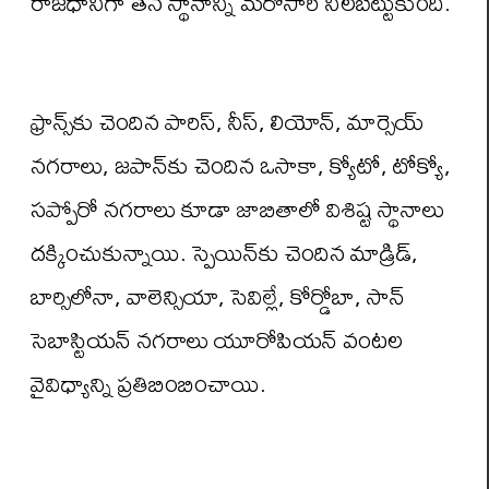
రాజధానిగా తన స్థానాన్ని మరోసారి నిలబెట్టుకుంది.
ఫ్రాన్స్‌కు చెందిన పారిస్, నీస్, లియోన్, మార్సెయ్
నగరాలు, జపాన్‌కు చెందిన ఒసాకా, క్యోటో, టోక్యో,
సప్పోరో నగరాలు కూడా జాబితాలో విశిష్ట స్థానాలు
దక్కించుకున్నాయి. స్పెయిన్‌కు చెందిన మాడ్రిడ్,
బార్సిలోనా, వాలెన్సియా, సెవిల్లే, కోర్డోబా, సాన్
సెబాస్టియన్ నగరాలు యూరోపియన్ వంటల
వైవిధ్యాన్ని ప్రతిబింబించాయి.