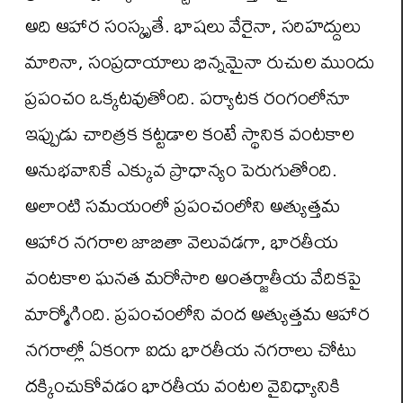
అది ఆహార సంస్కృతే. భాషలు వేరైనా, సరిహద్దులు
మారినా, సంప్రదాయాలు భిన్నమైనా రుచుల ముందు
ప్రపంచం ఒక్కటవుతోంది. పర్యాటక రంగంలోనూ
ఇప్పుడు చారిత్రక కట్టడాల కంటే స్థానిక వంటకాల
అనుభవానికే ఎక్కువ ప్రాధాన్యం పెరుగుతోంది.
అలాంటి సమయంలో ప్రపంచంలోని అత్యుత్తమ
ఆహార నగరాల జాబితా వెలువడగా, భారతీయ
వంటకాల ఘనత మరోసారి అంతర్జాతీయ వేదికపై
మార్మోగింది. ప్రపంచంలోని వంద అత్యుత్తమ ఆహార
నగరాల్లో ఏకంగా ఐదు భారతీయ నగరాలు చోటు
దక్కించుకోవడం భారతీయ వంటల వైవిధ్యానికి