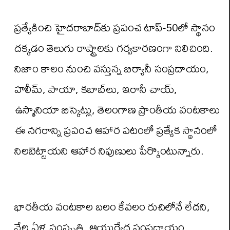
ప్రత్యేకించి హైదరాబాద్‌కు ప్రపంచ టాప్-50లో స్థానం
దక్కడం తెలుగు రాష్ట్రాలకు గర్వకారణంగా నిలిచింది.
నిజాం కాలం నుంచి వస్తున్న బిర్యానీ సంప్రదాయం,
హలీమ్, పాయా, కబాబ్‌లు, ఇరానీ చాయ్,
ఉస్మానియా బిస్కెట్లు, తెలంగాణ ప్రాంతీయ వంటకాలు
ఈ నగరాన్ని ప్రపంచ ఆహార పటంలో ప్రత్యేక స్థానంలో
నిలబెట్టాయని ఆహార నిపుణులు పేర్కొంటున్నారు.
భారతీయ వంటకాల బలం కేవలం రుచిలోనే లేదని,
వేల ఏళ్ల సంస్కృతి, ఆయుర్వేద సంప్రదాయం,