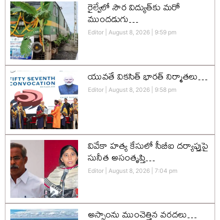
రైల్వేలో సౌర విద్యుత్‌కు మరో
ముందడుగు…
Editor
August 8, 2026
9:59 pm
యువతే వికసిత్‌ భారత్‌ నిర్మాతలు…
Editor
August 8, 2026
9:58 pm
వివేకా హత్య కేసులో సీబీఐ దర్యాప్తుపై
సునీత అసంతృప్తి…
Editor
August 8, 2026
7:04 pm
అస్సాంను ముంచెత్తిన వరదలు…