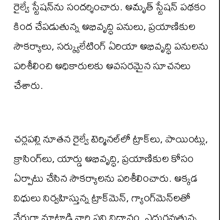
రైల్వే స్టేషన్‌ను సందర్శించారు. అమృత్ స్టేషన్ పథకం
కింద చేపడుతున్న అభివృద్ధి పనులు, ప్రయాణికుల
సౌకర్యాలు, సర్క్యులేటింగ్ ఏరియా అభివృద్ధి పనులను
పరిశీలించి అధికారులకు అవసరమైన సూచనలు
చేశారు.
చర్లపల్లి నూతన రైల్వే టెర్మినల్‌లో ట్రాక్‌లు, పాయింట్లు,
క్రాసింగ్‌లు, యార్డు అభివృద్ధి, ప్రయాణికుల కోసం
ఏర్పాటు చేసిన సౌకర్యాలను పరిశీలించారు. అక్కడ
విధులు నిర్వహిస్తున్న ట్రాక్‌మెన్, గ్యాంగ్‌మెన్‌లతో
నేరుగా మాట్లాడి వారి పని విధానం, ఎదురవుతున్న