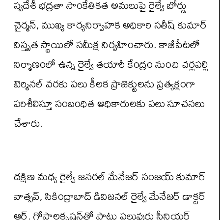
స్వదేశీ భద్రతా సాంకేతికత అమలుపై రైల్వే బోర్డు
చైర్మన్, ముఖ్య కార్యనిర్వాహక అధికారి సతీష్ కుమార్
విస్తృత స్థాయిలో సమీక్ష నిర్వహించారు. కాజీపేటలో
నిర్మాణంలో ఉన్న రైల్వే తయారీ కేంద్రం నుంచి చర్లపల్లి
టెర్మినల్ వరకు పలు కీలక ప్రాజెక్టులను ప్రత్యక్షంగా
పరిశీలిస్తూ సంబంధిత అధికారులకు పలు సూచనలు
చేశారు.
దక్షిణ మధ్య రైల్వే జనరల్ మేనేజర్ సంజయ్ కుమార్
వాత్సవ్, సికింద్రాబాద్ డివిజనల్ రైల్వే మేనేజర్ డాక్టర్
ఆర్. గోపాలకృష్ణన్‌తో పాటు పలువురు సీనియర్