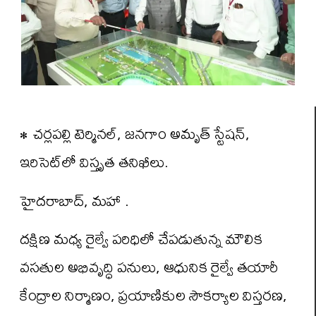
• చర్లపల్లి టెర్మినల్, జనగాం అమృత్ స్టేషన్,
ఇరిసెట్‌లో విస్తృత తనిఖీలు.
హైదరాబాద్, మహా .
దక్షిణ మధ్య రైల్వే పరిధిలో చేపడుతున్న మౌలిక
వసతుల అభివృద్ధి పనులు, ఆధునిక రైల్వే తయారీ
కేంద్రాల నిర్మాణం, ప్రయాణికుల సౌకర్యాల విస్తరణ,