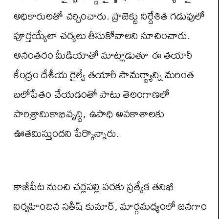
అధికారులతో చర్చించారు. ప్రాజెక్టు నిర్దేశిత గడువులో
పూర్తయ్యేలా చర్యలు తీసుకోవాలని సూచించారు.
అనంతరం మీడియాతో మాట్లాడుతూ ఈ తయారీ
కేంద్రం దేశీయ రైల్వే తయారీ సామర్థ్యాన్ని మరింత
బలోపేతం చేయడంతో పాటు తెలంగాణలో
పారిశ్రామికాభివృద్ధి, ఉపాధి అవకాశాలకు
ఊతమిస్తుందని పేర్కొన్నారు.
కాజీపేట నుంచి చర్లపల్లి వరకు ప్రత్యేక తనిఖీ
నిర్వహించిన సతీష్ కుమార్, మార్గమధ్యంలో జనగాం