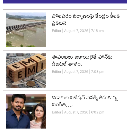
పోలవరం నిర్మాణంపై కేంద్రం కీలక
ప్రకటన…
Editor
August 7, 2026
7:18 pm
ఈఎంఐలు బకాయిలైతే ఫోన్‌కు
డిజిటల్ తాళం.
Editor
August 7, 2026
7:08 pm
విడాకుల పిటిషన్ వెనక్కి తీసుకున్న
సంగీత….
Editor
August 7, 2026
6:02 pm