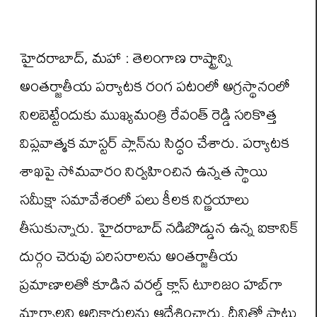
హైదరాబాద్, మహా : తెలంగాణ రాష్ట్రాన్ని
అంతర్జాతీయ పర్యాటక రంగ పటంలో అగ్రస్థానంలో
నిలబెట్టేందుకు ముఖ్యమంత్రి రేవంత్ రెడ్డి సరికొత్త
విప్లవాత్మక మాస్టర్ ప్లాన్‌ను సిద్ధం చేశారు. పర్యాటక
శాఖపై సోమవారం నిర్వహించిన ఉన్నత స్థాయి
సమీక్షా సమావేశంలో పలు కీలక నిర్ణయాలు
తీసుకున్నారు. హైదరాబాద్ నడిబొడ్డున ఉన్న ఐకానిక్
దుర్గం చెరువు పరిసరాలను అంతర్జాతీయ
ప్రమాణాలతో కూడిన వరల్డ్ క్లాస్ టూరిజం హబ్‌గా
మార్చాలని అధికారులను ఆదేశించారు. దీనితో పాటు