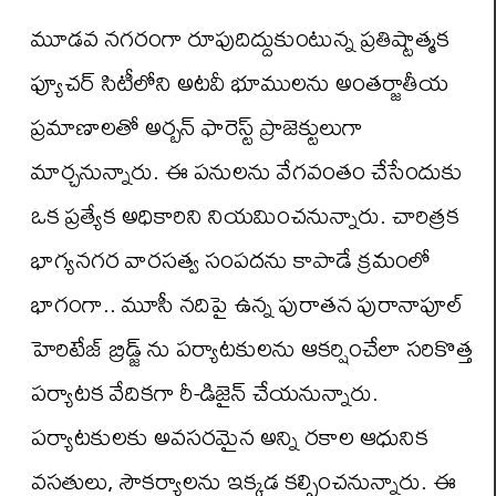
మూడవ నగరంగా రూపుదిద్దుకుంటున్న ప్రతిష్టాత్మక
ఫ్యూచర్ సిటీలోని అటవీ భూములను అంతర్జాతీయ
ప్రమాణాలతో అర్బన్ ఫారెస్ట్ ప్రాజెక్టులుగా
మార్చనున్నారు. ఈ పనులను వేగవంతం చేసేందుకు
ఒక ప్రత్యేక అధికారిని నియమించనున్నారు. చారిత్రక
భాగ్యనగర వారసత్వ సంపదను కాపాడే క్రమంలో
భాగంగా.. మూసీ నదిపై ఉన్న పురాతన పురానాపూల్
హెరిటేజ్ బ్రిడ్జ్ ను పర్యాటకులను ఆకర్షించేలా సరికొత్త
పర్యాటక వేదికగా రీ-డిజైన్ చేయనున్నారు.
పర్యాటకులకు అవసరమైన అన్ని రకాల ఆధునిక
వసతులు, సౌకర్యాలను ఇక్కడ కల్పించనున్నారు. ఈ