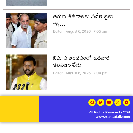
తరుణ్ తేజ్‌పాల్‌కు పదేళ్ల జైలు
శిక్ష….
Editor
August 6, 2026
7:05 pm
విమాన ఇంధనంలో ఇథనాల్
కలపడం లేదు….
Editor
August 6, 2026
7:04 pm
All Rights Reserved - 2026
www.mahaadaily.com