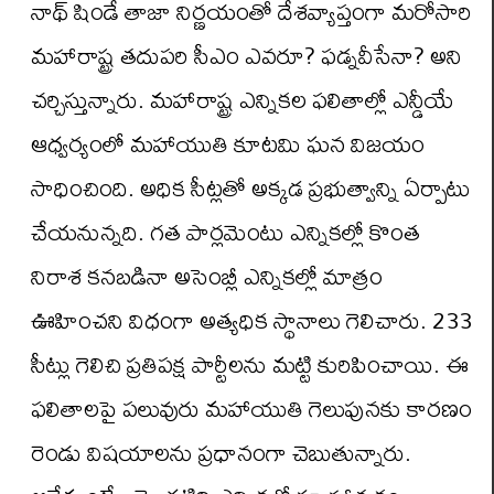
నాథ్ షిండే తాజా నిర్ణయంతో దేశవ్యాప్తంగా మరోసారి
మహారాష్ట్ర తదుపరి సీఎం ఎవరూ? ఫడ్నవీసేనా? అని
చర్చిస్తున్నారు. మహారాష్ట్ర ఎన్నికల ఫలితాల్లో ఎన్డీయే
ఆధ్వర్యంలో మహాయుతి కూటమి ఘన విజయం
సాధించింది. అధిక సీట్లతో అక్కడ ప్రభుత్వాన్ని ఏర్పాటు
చేయనున్నది. గత పార్లమెంటు ఎన్నికల్లో కొంత
నిరాశ కనబడినా అసెంబ్లీ ఎన్నికల్లో మాత్రం
ఊహించని విధంగా అత్యధిక స్థానాలు గెలిచారు. 233
సీట్లు గెలిచి ప్రతిపక్ష పార్టీలను మట్టి కురిపించాయి. ఈ
ఫలితాలపై పలువురు మహాయుతి గెలుపునకు కారణం
రెండు విషయాలను ప్రధానంగా చెబుతున్నారు.