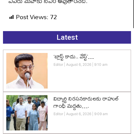
ఎవరు మహాకు సీఎం అవుతారనేది.
Post Views:
72
Latest
‘బ్లాస్ట్ కాదు.. వేస్ట్’…
Editor
August 6, 2026
9:10 am
విద్యార్థి నిరసనకారులకు రాహుల్
గాంధీ మద్దతు….
Editor
August 6, 2026
9:09 am