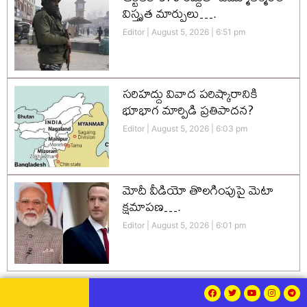
విస్తృత మార్పులు….
Editor
August 5, 2026
6:51 pm
సరిహద్దు వివాద పరిష్కారానికి
భూభాగ మార్పిడి ప్రతిపాదన?
Editor
August 5, 2026
6:03 pm
మోదీ వీడియో తొలగింపుపై మెటా
క్షమాపణ….
Editor
August 5, 2026
6:01 pm