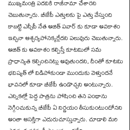
ముఖ్యమంత్రి పదవికి రాజీనామా చేశారని
చెబుతున్నారు. బీజేపీ ఎత్తులకు పై ఎత్తు వేస్తుంది
కాబట్టి ఎన్సీపీ నేత అజిత్ పవార్ కు కూడా అవకాశం
ఇచ్చినా ఆశ్చర్యపోనక్కర్లేదని పలువురు చెబుతున్నారు.
అజిత్ కు అవకాశం కల్పిస్తే కూటమిలో సమ
ప్రాధాన్యత కల్పించినట్లు అవుతుందని, దీంతో కూటమి
భవిష్యత్ లో విడిపోకుండా ముందుకు వెళ్తుందనే
భావనలో కూడా బీజేపీ ఉండొచ్చని అంటున్నారు.
ఎన్నికల్లో పెద్ద పాత్రను పోషించి తన పంథాను
నెగ్గించుకున్న బీజేపీ ఏ నిర్ణయం తీసుకుంటుందోనని
అంతా ఆసక్తిగా ఎదురుచూస్తున్నారు. చూడాలి మరి