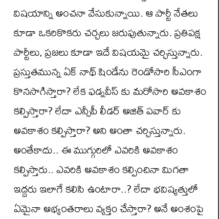
విషయాన్ని అంచనా వేసుకున్నాయి. ఆ పార్టీ నేతలు
కూడా ఒకరికొకరు చర్చలు జరుపుతున్నారు. ప్రతిపక్ష
పార్టీలు, ప్రజలు కూడా ఇదే విషయమై చర్చిస్తున్నారు.
ప్రస్తుతమున్న ఏక్ నాథ్ షిండేను రెండోసారి సీఎంగా
కొనసాగిస్తారా? లేక ఫడ్నవీస్ కు మరోసారి అవకాశం
కల్పిస్తారా? లేదా ఎన్సీపీ లీడర్ అజిత్ పవార్ కు
అవకాశం కల్పిస్తారా? అని అంతా చర్చిస్తున్నారు.
అంతేకాదు.. ఈ ముగ్గురిలో ఎవరికి అవకాశం
కల్పిస్తారు.. ఎవరికి అవకాశం కల్పించినా మిగతా
ఇద్దరు ఇలాగే కలిసి ఉంటారా..? లేదా భవిష్యత్తులో
ఏమైనా అభ్యంతరాలు వ్యక్తం చేస్తారా? అనే అంశంపై