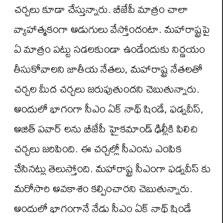
చర్చలు కూడా చేస్తున్నారు. బీజేపీ మాత్రం చాలా
వ్యాహాత్మకంగా అడుగులు వేస్తోందంటా. మహారాష్ట్రపై
ఏ మాత్రం పట్టు సడలకుండా ఉండేందుకు నిర్ణయం
తీసుకోవాలని జాతీయ నేతలు, మహారాష్ట్ర నేతలతో
చర్చల మీద చర్చలు జరుపుతుందని చెబుతున్నారు.
అందులో భాగంగా సీఎం ఏక్ నాథ్ షిండే, ఫడ్నవీస్,
అజిత్ పవార్ లను బీజేపీ హైకమాండ్ ఢిల్లీకి పిలిచి
చర్చలు జరిపింది. ఈ చర్చల్లో సీఎంను ఎంపిక
చేసినట్లు తెలుస్తోంది. మహారాష్ట్ర సీఎంగా ఫడ్నవీస్ కు
మరోసారి అవకాశం కల్పించారని చెబుతున్నారు.
అందులో భాగంగానే నేడు సీఎం ఏక్ నాథ్ షిండే