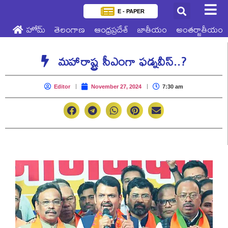
E - PAPER
హోమ్
తెలంగాణ
ఆంధ్రప్రదేశ్
జాతీయం
అంతర్జాతీయం
మహారాష్ట్ర సీఎంగా ఫడ్నవీస్..?
Editor
November 27, 2024
7:30 am