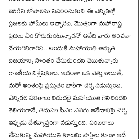
జరిగిన లోపాలను సవరించుకుని ఈ ఎన్నికల్లో
ప్రజలకు హామీలు ఇచ్చారని, మొత్తంగా మహారాష్ట్ర
ప్రజలు ఏం కోరుకుంటున్నారనో అనేది వారు అంచనా
వేయగలిగారని.. అందుకే మహాయుతి అద్భుత
విజయాన్ని సొంతం చేసుకుందని చెబుతున్నారు
రాజకీయ విశ్లేషకులు. ఇదంతా ఒక ఎత్తు అయితే,
మరో అంశంపై ప్రస్తుతం భారీగా చర్చ నడుస్తుంది.
ఎన్నికల ఫలితాలు విడుదలై మహాయుతి గెలిచిందని
తెలియగానే, తదుపరి సీఎం ఎవరు అనేదానిపై చర్చ
ఇప్పుడు దేశవ్యాప్తంగా నడుస్తుంది. సంబరాలు
చేసుకున్న మహాయుతి కూటమి పార్టీలు కూడా ఇదే