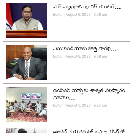
పాక్ వ్యాఖ్యలకు భారత్ కౌంటర్…
Editor
August 6, 2026
9:08 am
ఎయిరిండియాకు కొత్త సారథి….
Editor
August 6, 2026
9:08 am
డంపింగ్ యార్డ్‌కు శాశ్వత పరిష్కారం
చూపాలి…
Editor
August 5, 2026
9:23 pm
ఆర్టికల్ 370 రద్దుతో జమ్మూకశ్మీర్‌లో