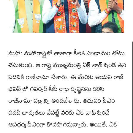
మహా: మహారాష్ట్రలో తాజాగా కీలక పరిణామం చోటు
చేసుకుంది. ఆ రాష్ట్ర ముఖ్యమంత్రి ఏక్ నాథ్ షిండే తన
పదవికి రాజీనామా చేశారు. ఈ మేరకు ఆయన రాజ్
భవన్ లో గవర్నర్ సీపీ రాధాకృష్ణనను కలిసి
రాజీనామా పత్రాన్ని అందజేశారు. తదుపరి సీఎం
పదవీ బాధ్యతలు చేపట్టే వరకు ఏక్ నాథ్ షిండే
ఆపధర్మ సీఎంగా కొనసాగనున్నారు. అయితే, ఏక్