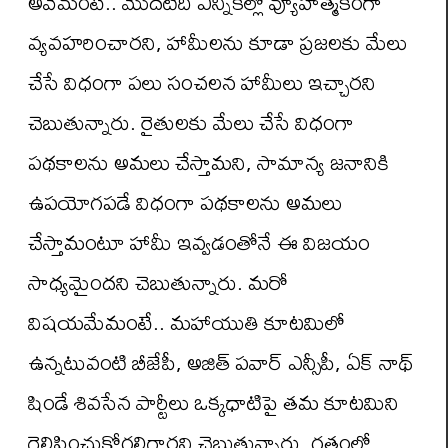
అవేమంటే.. మొదటిది ఎన్నికల్లో వ్యూహాత్మకంగా
వ్యవహరించారని, హామీలను కూడా ప్రజలకు మేలు
చేసే విధంగా పలు సంచలన హామీలు ఇచ్చారని
చెబుతున్నారు. రైతులకు మేలు చేసే విధంగా
పథకాలను అమలు చేస్తామని, సామాన్య జనానికి
ఉపయోగపడే విధంగా పథకాలను అమలు
చేస్తామంటూ హామీ ఇవ్వడంతోనే ఈ విజయం
సాధ్యమైందని చెబుతున్నారు. మరో
విషయమేమంటే.. మహాయుతి కూటమిలో
ఉన్నటువంటి బీజేపీ, అజిత్ పవార్ ఎన్సీపీ, ఏక్ నాథ్
షిండే శివసేన పార్టీలు ఒక్కధాటిపై తమ కూటమిని
గెలిపించుకోగలిగారని చెబుతున్నారు. గతంలో