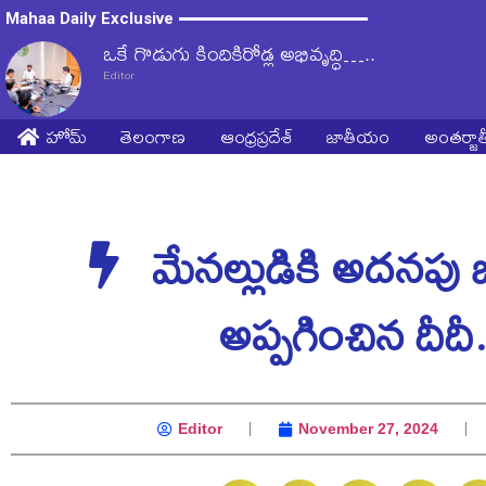
Mahaa Daily Exclusive
ఒకే గొడుగు కిందికిరోడ్ల అభివృద్ధి…..
Editor
హోమ్
తెలంగాణ
ఆంధ్రప్రదేశ్
జాతీయం
అంతర్జ
మేనల్లుడికి అదనపు 
అప్పగించిన దీదీ.
Editor
November 27, 2024