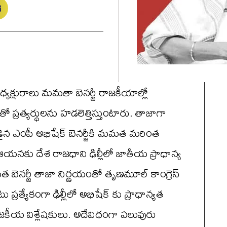
్యక్షురాలు మమతా బెనర్జీ రాజకీయాల్లో
ప్రత్యర్థులను హడలెత్తిస్తుంటారు. తాజాగా
ైన ఎంపీ అభిషేక్ బెనర్జీకి మమత మరింత
్న ఆయనకు దేశ రాజధాని ఢిల్లీలో జాతీయ ప్రాధాన్య
బెనర్జీ తాజా నిర్ణయంతో తృణమూల్ కాంగ్రెస్
ప్రత్యేకంగా ఢిల్లీలో అభిషేక్ కు ప్రాధాన్యత
జకీయ విశ్లేషకులు. అదేవిధంగా పలువురు