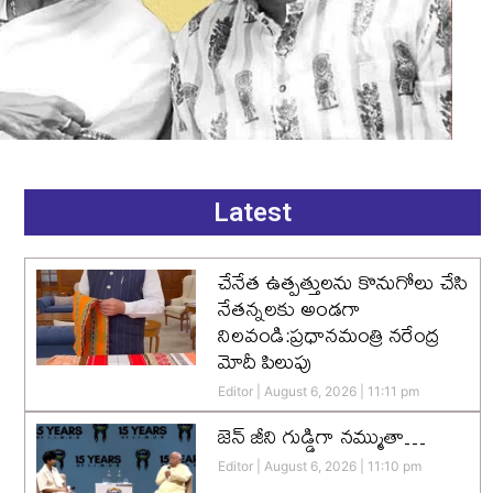
Latest
చేనేత ఉత్పత్తులను కొనుగోలు చేసి
నేతన్నలకు అండగా
నిలవండి:ప్రధానమంత్రి నరేంద్ర
మోదీ పిలుపు
Editor
August 6, 2026
11:11 pm
జెన్‌ జీని గుడ్డిగా నమ్ముతా…
Editor
August 6, 2026
11:10 pm