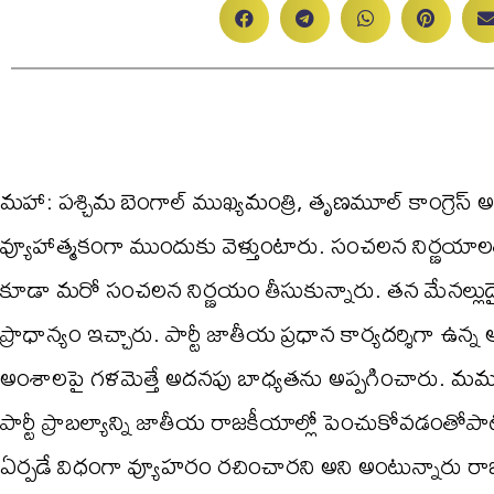
మహా: పశ్చిమ బెంగాల్ ముఖ్యమంత్రి, తృణమూల్ కాంగ్రెస్ అధ
వ్యూహాత్మకంగా ముందుకు వెళ్తుంటారు. సంచలన నిర్ణయాలతో 
కూడా మరో సంచలన నిర్ణయం తీసుకున్నారు. తన మేనల్లుడ
ప్రాధాన్యం ఇచ్చారు. పార్టీ జాతీయ ప్రధాన కార్యదర్శిగా ఉన
అంశాలపై గళమెత్తే అదనపు బాధ్యతను అప్పగించారు. మమత 
పార్టీ ప్రాబల్యాన్ని జాతీయ రాజకీయాల్లో పెంచుకోవడంతోపాటు 
ఏర్పడే విధంగా వ్యూహరం రచించారని అని అంటున్నారు రా