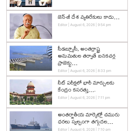
జెన్-జీ దేశ వ్యతిరేకులు కాదు…
Editor
August 6, 2026
9:54 pm
సీడబ్ల్యూసీ, అంతర్రాష్ట్ర
అనుమతుల తర్వాతే బనకచర్ల
ప్రాజెక్టు…
Editor
August 6, 2026
8:33 pm
నీట్ పరీక్షలో భారీ మార్పులకు
కేంద్రం కసరత్తు….
Editor
August 6, 2026
7:11 pm
అంతర్జాతీయ మార్కెట్లో చమురు
ధరలు స్వల్పంగా తగ్గుదల…
Editor
August 6, 2026
7:10 pm