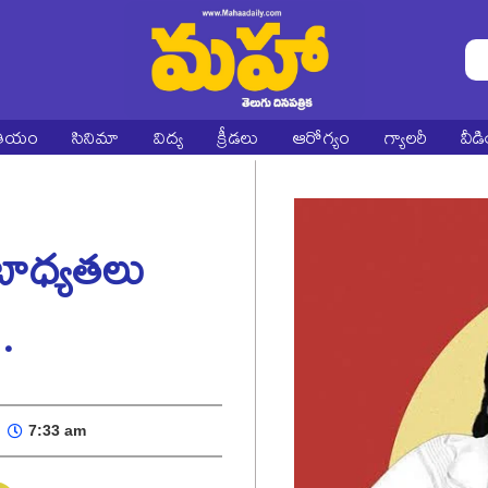
ాతీయం
సినిమా
విద్య
క్రీడలు
ఆరోగ్యం
గ్యాలరీ
వీడ
బాధ్యతలు
.
7:33 am