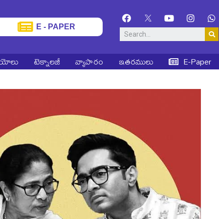
E - PAPER
ియోలు
టెక్నాలజీ
వ్యాపారం
ఇతరములు
E-Paper