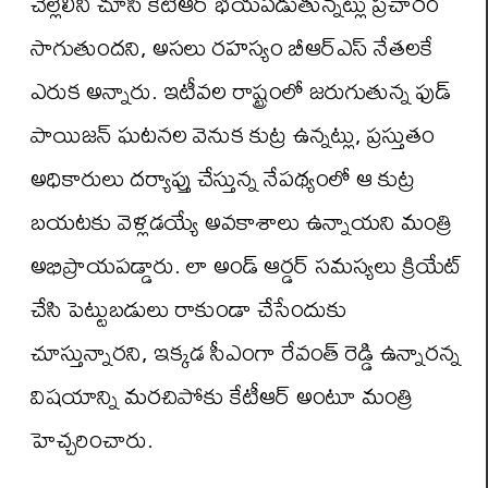
చెల్లెలిని చూసి కేటీఆర్ భయపడుతున్నట్లు ప్రచారం
సాగుతుందని, అసలు రహస్యం బీఆర్ఎస్ నేతలకే
ఎరుక అన్నారు. ఇటీవల రాష్ట్రంలో జరుగుతున్న ఫుడ్
పాయిజన్ ఘటనల వెనుక కుట్ర ఉన్నట్లు, ప్రస్తుతం
అధికారులు దర్యాప్తు చేస్తున్న నేపథ్యంలో ఆ కుట్ర
బయటకు వెళ్లడయ్యే అవకాశాలు ఉన్నాయని మంత్రి
అభిప్రాయపడ్డారు. లా అండ్ ఆర్డర్ సమస్యలు క్రియేట్
చేసి పెట్టుబడులు రాకుండా చేసేందుకు
చూస్తున్నారని, ఇక్కడ సీఎంగా రేవంత్ రెడ్డి ఉన్నారన్న
విషయాన్ని మరచిపోకు కేటీఆర్ అంటూ మంత్రి
హెచ్చరించారు.