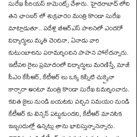
సురేఖ సీరియస్ కామెంట్స్ చేశారు. హైదరాబాద్ లోని
తన ఛాంబర్ లో శుక్రవారం మంత్రి కొండా సురేఖ
మాట్లాడుతూ.. పదేళ్ల బీఆర్ఎస్ పాలనలో ఎందరో
విద్యార్థులు మృతి చెందినా, ఏనాడు వారి
కుటుంబాలను పరామర్శించిన పాపాన పోలేదన్నారు.
ఇటీవల రైలు ప్రమాదంలో విద్యార్థులు మరణిస్తే, మాజీ
సీఎం కేసీఆర్, కేటీఆర్ లు ఒక్క కన్నీటి చుక్కైనా
కార్చారా అంటూ మంత్రి కొండా సురేఖ విమర్శించారు.
కవిత జైలు నుండి బయటకు వచ్చిన సమయం నుండి
కేటీఆర్ కు టెన్షన్ పట్టుకుందని, కేటీఆర్ మానసిక
ఇబ్బందుల్లో ఉన్నట్లు తాను భావిస్తున్నానన్నారు.