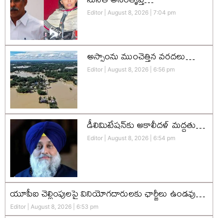
Editor
August 8, 2026
7:04 pm
అస్సాంను ముంచెత్తిన వరదలు…
Editor
August 8, 2026
6:56 pm
డీలిమిటేషన్‌కు అకాలీదళ్‌ మద్దతు…
Editor
August 8, 2026
6:54 pm
యూపీఐ చెల్లింపులపై వినియోగదారులకు ఛార్జీలు ఉండవు…
Editor
August 8, 2026
6:53 pm