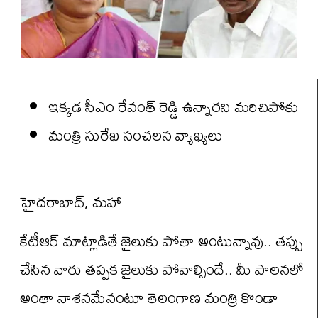
ఇక్కడ సీఎం రేవంత్ రెడ్డి ఉన్నారని మరిచిపోకు
మంత్రి సురేఖ సంచలన వ్యాఖ్యలు
హైదరాబాద్, మహా
కేటీఆర్ మాట్లాడితే జైలుకు పోతా అంటున్నావు.. తప్పు
చేసిన వారు తప్పక జైలుకు పోవాల్సిందే.. మీ పాలనలో
అంతా నాశనమేనంటూ తెలంగాణ మంత్రి కొండా