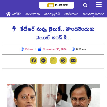
E - PAPER
హోమ్
తెలంగాణ
ఆంధ్రప్రదేశ్
జాతీయం
అంతర్జాతీయం
కేటీఆర్ నువ్వు జైలుకే.. తొందరెందుకు
వెయిట్ అండ్ సీ..
Editor
November 30, 2024
8:51 am