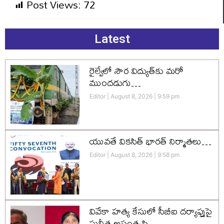
Post Views:
72
Latest
రైల్వేలో సౌర విద్యుత్‌కు మరో
ముందడుగు…
Editor
August 8, 2026
9:59 pm
యువతే వికసిత్‌ భారత్‌ నిర్మాతలు…
Editor
August 8, 2026
9:58 pm
వివేకా హత్య కేసులో సీబీఐ దర్యాప్తుపై
సునీత అసంతృప్తి…