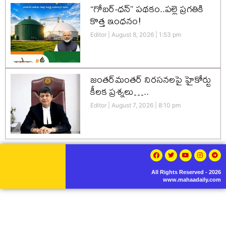
“గోబర్-ధన్” పథకం..పల్లె ప్రగతికి
కొత్త ఇంధనం!
Editor
August 8, 2026
1:53 pm
జంతర్‌మంతర్ నిరసనలపై హైకోర్టు
కీలక ప్రశ్నలు…..
Editor
August 7, 2026
8:10 pm
All Rights Reserved - 2026
www.mahaadaily.com