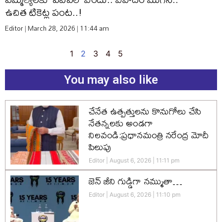
ఉచిత టికెట్ల పంట..!
Editor
March 28, 2026
11:44 am
1
2
3
4
5
You may also like
చేనేత ఉత్పత్తులను కొనుగోలు చేసి
నేతన్నలకు అండగా
నిలవండి:ప్రధానమంత్రి నరేంద్ర మోదీ
పిలుపు
Editor
August 6, 2026
11:11 pm
జెన్‌ జీని గుడ్డిగా నమ్ముతా…
Editor
August 6, 2026
11:10 pm