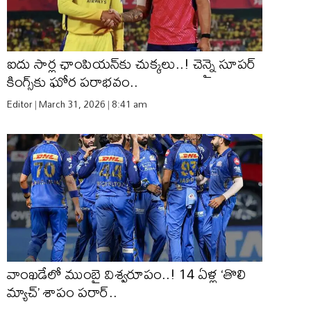
ఐదు సార్ల ఛాంపియన్‌కు చుక్కలు..! చెన్నై సూపర్
కింగ్స్‌కు ఘోర పరాభవం..
Editor
March 31, 2026
8:41 am
వాంఖడేలో ముంబై విశ్వరూపం..! 14 ఏళ్ల ‘తొలి
మ్యాచ్’ శాపం పరార్..