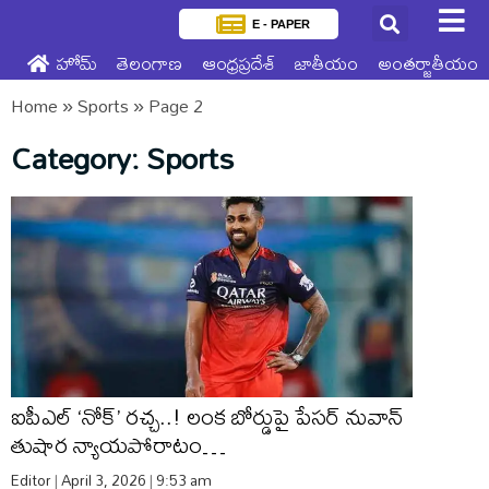
E - PAPER
హోమ్
తెలంగాణ
ఆంధ్రప్రదేశ్
జాతీయం
అంతర్జాతీయం
Home
»
Sports
»
Page 2
Category: Sports
ఐపీఎల్ ‘నోక్’ రచ్చ..! లంక బోర్డుపై పేసర్ నువాన్
తుషార న్యాయపోరాటం…
Editor
April 3, 2026
9:53 am