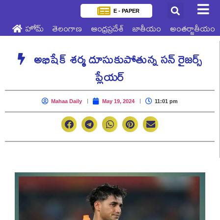
E - PAPER
హోమ్
తెలంగాణ
ఆంధ్రప్రదేశ్
జాతీయం
అంతర్జాతీయం
అభిషేక్ శర్మ దూసుకుపోతున్న సన్ రైజర్స్
ప్లేయర్
Mahaa Daily
May 19, 2024
11:01 pm