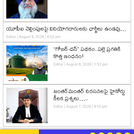
యూపీఐ చెల్లింపులపై వినియోగదారులకు ఛార్జీలు ఉండవు…
Editor
August 8, 2026
6:53 pm
“గోబర్-ధన్” పథకం..పల్లె ప్రగతికి
కొత్త ఇంధనం!
Editor
August 8, 2026
1:53 pm
జంతర్‌మంతర్ నిరసనలపై హైకోర్టు
కీలక ప్రశ్నలు…..
Editor
August 7, 2026
8:10 pm