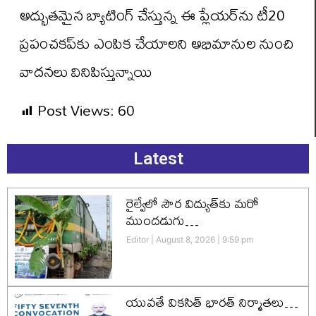
అద్భుతమైన బ్యాటింగ్ చేస్తున్న ఈ ప్లేయర్‌ను టీ20
ప్రపంచకప్‌కు ఎంపిక చేయాలని అభిమానుల నుంచి
వాదనలు వినిపిస్తున్నాయి
Post Views:
60
Latest
రైల్వేలో సౌర విద్యుత్‌కు మరో
ముందడుగు…
Editor
August 8, 2026
9:59 pm
యువతే వికసిత్‌ భారత్‌ నిర్మాతలు…