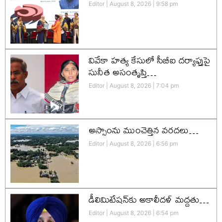
Editor
August 8, 2026
9:58 pm
వివేకా హత్య కేసులో సీబీఐ దర్యాప్తుపై
సునీత అసంతృప్తి…
Editor
August 8, 2026
7:04 pm
అస్సాంను ముంచెత్తిన వరదలు…
Editor
August 8, 2026
6:56 pm
డీలిమిటేషన్‌కు అకాలీదళ్‌ మద్దతు…
Editor
August 8, 2026
6:54 pm