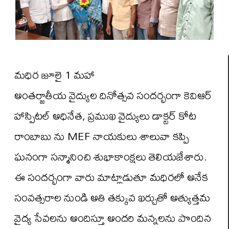
మధిర జూలై 1 మహా
అంతర్జాతీయ వైద్యుల దినోత్సవ సందర్భంగా కెవిఆర్
హాస్పిటల్ అధినేత, ప్రముఖ వైద్యులు డాక్టర్ కోట
రాంబాబు ను MEF నాయకులు శాలువా కప్పి
ఘనంగా సన్మానించి శుభాకాంక్షలు తెలియజేశారు.
ఈ సందర్భంగా వారు మాట్లాడుతూ మధిరలో అనేక
సంవత్సరాల నుండి అతి తక్కువ ఖర్చుతో అత్యుత్తమ
వైద్య సేవలను అందిస్తూ అందరి మన్నలను పొందిన