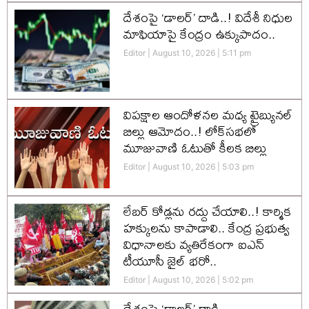
దేశంపై ‘డాలర్’ దాడి..! విదేశీ నిధుల
మాఫియాపై కేంద్రం ఉక్కుపాదం..
Editor
August 10, 2026
5:11 pm
విపక్షాల ఆందోళనల మధ్య ట్రైబ్యునల్
బిల్లు ఆమోదం..! లోక్‌సభలో
మూజువాణి ఓటుతో కీలక బిల్లు
Editor
August 10, 2026
5:03 pm
లేబర్ కోడ్లను రద్దు చేయాలి..! కార్మిక
హక్కులను కాపాడాలి.. కేంద్ర ప్రభుత్వ
విధానాలకు వ్యతిరేకంగా ఐఎన్
టీయూసీ జైల్ భరో..
Editor
August 10, 2026
5:02 pm
దేశంపై ‘డాలర్’ దాడి…..