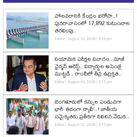
పోలవరానికి కేంద్రం భరోసా..!
పునరావాసంలో 17,892 కుటుంబాల
తరలింపు..
Editor
August 10, 2026
5:19 pm
నియామక పరీక్షల వివాదం.. మాజీ
ఛైర్మన్ అరెస్ట్.. విద్యార్థుల అసెంబ్లీ
ముట్టడి.. రాంచీలో తీవ్ర ఉద్రిక్తత..
Editor
August 10, 2026
5:13 pm
బెంగళూరులో కన్నుల పండువగా
భారీ ‘తిరంగా ర్యాలీ’..! జాతీయ
సమైక్యతకు ప్రతీకగా నిలిచిన వేడుక..
Editor
August 10, 2026
5:12 pm