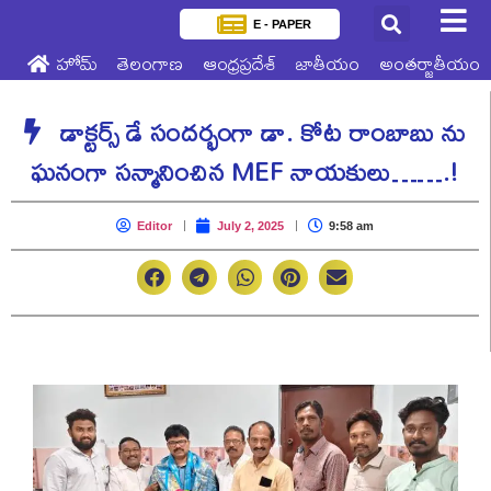
E - PAPER
హోమ్
తెలంగాణ
ఆంధ్రప్రదేశ్
జాతీయం
అంతర్జాతీయం
డాక్టర్స్ డే సందర్భంగా డా. కోట రాంబాబు ను
ఘనంగా సన్మానించిన MEF నాయకులు…….!
Editor
July 2, 2025
9:58 am