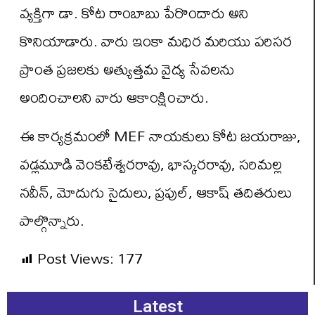
వ్యక్తిగా డా. కోట రాంబాబు పేరొందారు అని
కొనియాడారు. వారు ఇంకా మధిర మరియు పరిసర
ప్రాంత ప్రజలకు అత్యుత్తమ వైద్య సేవలను
అందించాలని వారు ఆకాంక్షించారు.
ఈ కార్యక్రమంలో MEF నాయకులు కోట జయరాజు,
వడ్లమూడి వెంకటేశ్వరరావు, భాస్కరరావు, సరిమల్ల
నవీన్, మోదుగు సైదులు, ప్రపుల్, ఆకాష్ తదితరులు
పాల్గొన్నారు.
Post Views:
177
Latest