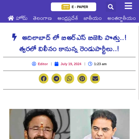
E - PAPER
హోమ్
తెలంగాణ
ఆంధ్రప్రదేశ్
జాతీయం
అంతర్జాతీయం
ఆదిలాబాద్ లో బిఆర్ఎస్ బిజెపి పొత్తు..!
త్వరలో విలీనం కానున్న రెండుపార్టీలు..!
Editor
July 19, 2024
1:23 am