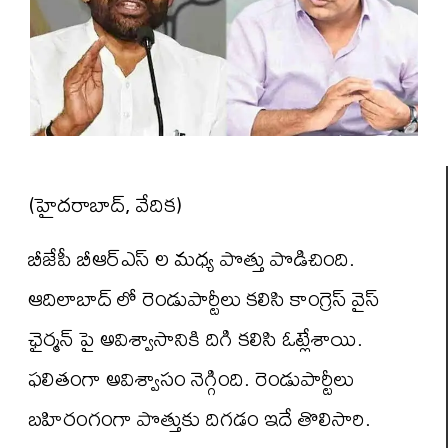
(హైదరాబాద్, వేదిక)
బీజేపీ బీఆర్ఎస్ ల మధ్య పొత్తు పొడిచింది.
ఆదిలాబాద్ లో రెండుపార్టీలు కలిసి కాంగ్రెస్ వైస్
ఛైర్మన్ పై అవిశ్వాసానికి దిగి కలిసి ఓట్లేశాయి.
ఫలితంగా అవిశ్వాసం నెగ్గింది. రెండుపార్టీలు
బహిరంగంగా పొత్తుకు దిగడం ఇదే తొలిసారి.