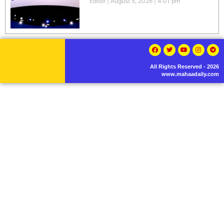
Editor
August 5, 2026
4:01 pm
All Rights Reserved - 2026
www.mahaadaily.com