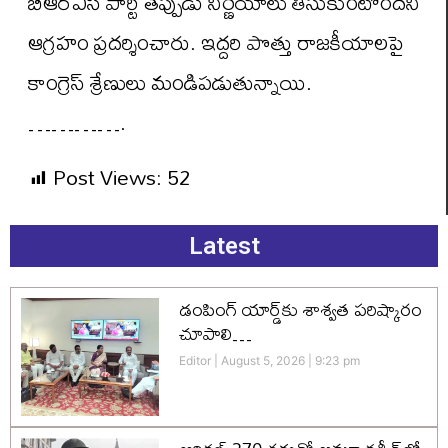
బీఆర్ఎస్ పార్టీ తప్పుడు నిర్ణయాలు తీసుకుంటోందని
ఆగ్రహం ప్రదర్శించారు. ఇద్దరి పొత్తు రాజకీయాలపై
కాంగ్రెస్ శ్రేణులు మండిపడుతున్నాయి.
………….
Post Views:
52
Latest
డంపింగ్ యార్డ్‌కు శాశ్వత పరిష్కారం
చూపాలి…
Editor
August 5, 2026
9:23 pm