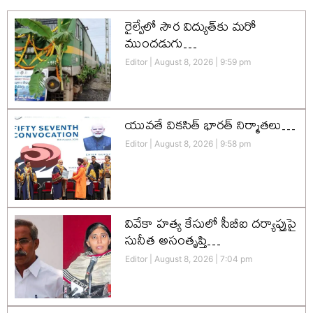
రైల్వేలో సౌర విద్యుత్‌కు మరో
ముందడుగు…
Editor
August 8, 2026
9:59 pm
యువతే వికసిత్‌ భారత్‌ నిర్మాతలు…
Editor
August 8, 2026
9:58 pm
వివేకా హత్య కేసులో సీబీఐ దర్యాప్తుపై
సునీత అసంతృప్తి…
Editor
August 8, 2026
7:04 pm