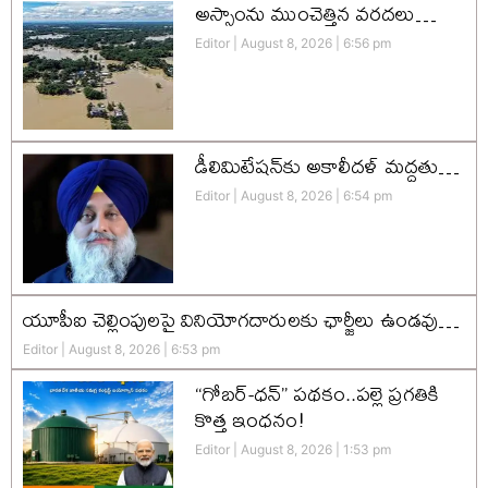
అస్సాంను ముంచెత్తిన వరదలు…
Editor
August 8, 2026
6:56 pm
డీలిమిటేషన్‌కు అకాలీదళ్‌ మద్దతు…
Editor
August 8, 2026
6:54 pm
యూపీఐ చెల్లింపులపై వినియోగదారులకు ఛార్జీలు ఉండవు…
Editor
August 8, 2026
6:53 pm
“గోబర్-ధన్” పథకం..పల్లె ప్రగతికి
కొత్త ఇంధనం!
Editor
August 8, 2026
1:53 pm