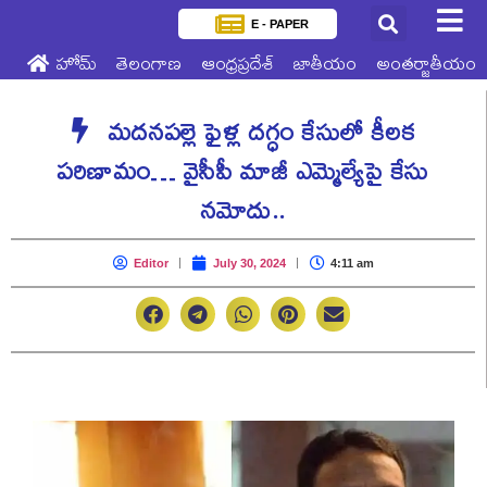
E - PAPER
హోమ్
తెలంగాణ
ఆంధ్రప్రదేశ్
జాతీయం
అంతర్జాతీయం
మదనపల్లె ఫైళ్ల దగ్ధం కేసులో కీలక
పరిణామం… వైసీపీ మాజీ ఎమ్మెల్యేపై కేసు
నమోదు..
Editor
July 30, 2024
4:11 am