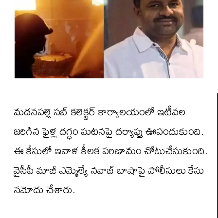
మదనపల్లె సబ్ కలెక్టర్ కార్యాలయంలో ఇటీవల
జరిగిన ఫైళ్ల దగ్ధం ఘటనపై దర్యాప్తు ఊపందుకుంది.
ఈ కేసులో ఇవాళ కీలక పరిణామం చోటుచేసుకుంది.
వైసీపీ మాజీ ఎమ్మెల్యే నవాజ్ బాషాపై పోలీసులు కేసు
నమోదు చేశారు.