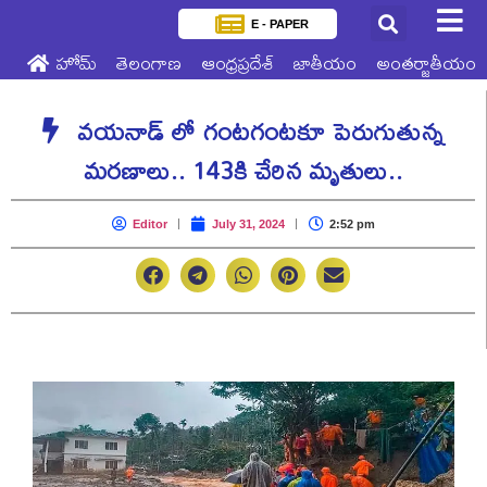
E - PAPER
హోమ్
తెలంగాణ
ఆంధ్రప్రదేశ్
జాతీయం
అంతర్జాతీయం
వయనాడ్ లో గంటగంటకూ పెరుగుతున్న
మరణాలు.. 143కి చేరిన మృతులు..
Editor
July 31, 2024
2:52 pm