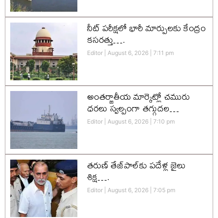
నీట్ పరీక్షలో భారీ మార్పులకు కేంద్రం
కసరత్తు….
Editor
August 6, 2026
7:11 pm
అంతర్జాతీయ మార్కెట్లో చమురు
ధరలు స్వల్పంగా తగ్గుదల…
Editor
August 6, 2026
7:10 pm
తరుణ్ తేజ్‌పాల్‌కు పదేళ్ల జైలు
శిక్ష….
Editor
August 6, 2026
7:05 pm