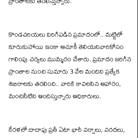
ప్రాంతాలకు తరలిస్తున్నారు.
కొండచరియలు విరిగిపడిన ప్రమాదంలో.. మట్టిలో
కూరుకుపోయి ఇంకా ఆచూకీ తెలియనివారికోసం
గాలింపు చర్యలు ముమ్మరం చేశారు. ప్రమాదం జరిగిన
ప్రాంతాల నుంచి సుమారు 3 వేల మందిని ప్రత్యేక
శిబిరాలకు తరలించి.. వారికి కావలసిన ఆహారం,
మంచినీటిని అందిస్తున్నారు అధికారులు.
కేరళలో దాదాపు ప్రతీ ఏటా భారీ వర్షాలు, వరదలు,