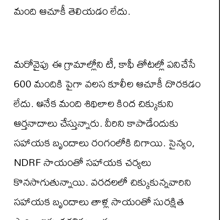
మంది ఆచూకీ తెలియడం లేదు.
మరోవైపు ఈ గ్రామాల్లోని టీ, కాఫీ తోటల్లో పనిచేసే
600 మందికి పైగా వలస కూలీల ఆచూకీ దొరకడం
లేదు. అనేక మంది శిథిలాల కింద చిక్కుకుని
ఆర్తనాదాలు చేస్తున్నారు. వీరిని కాపాడేందుకు
సహాయక బృందాలు రంగంలోకి దిగాయి. సైన్యం,
NDRF సాయంతో సహాయక చర్యలు
కొనసాగుతున్నాయి. వరదలలో చిక్కుకున్నవారిని
సహాయక బృందాలు తాళ్ల సాయంతో సురక్షిత