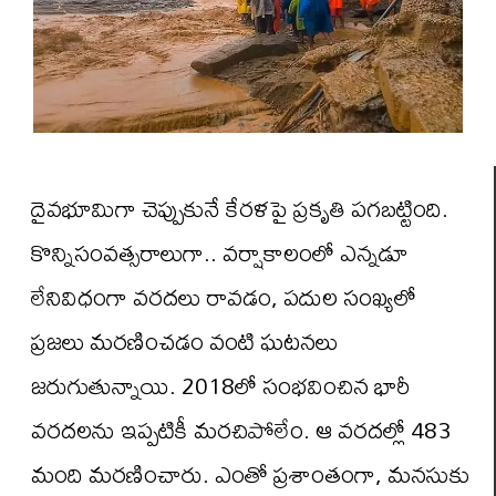
దైవభూమిగా చెప్పుకునే కేరళపై ప్రకృతి పగబట్టింది.
కొన్నిసంవత్సరాలుగా.. వర్షాకాలంలో ఎన్నడూ
లేనివిధంగా వరదలు రావడం, పదుల సంఖ్యలో
ప్రజలు మరణించడం వంటి ఘటనలు
జరుగుతున్నాయి. 2018లో సంభవించిన భారీ
వరదలను ఇప్పటికీ మరచిపోలేం. ఆ వరదల్లో 483
మంది మరణించారు. ఎంతో ప్రశాంతంగా, మనసుకు