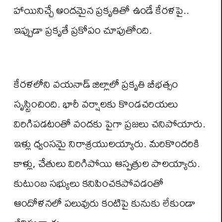
హాయినిచ్చే అందమైన ప్రకృతితో ఉండే కేరళపై..
ఇప్పుడా ప్రకృతే ప్రకోపం చూపుతోంది.
కేరళలోని వయనాడ్‌ జిల్లాలో ప్రకృతి బీభత్సం
సృస్టించింది. భారీ వర్షాలకు కొండచరియలు
విరిగిపడటంతో వందకు పైగా ప్రజలు చనిపోయారు.
ఇళ్లు ధ్వంసమై నిరాశ్రయులయ్యారు. మరికొందరికి
కాళ్లు, చేతులు విరిగిపోయి ఆస్పత్రుల పాలయ్యారు.
కుటుంబ సభ్యులు కనిపించకపోవడంతో
ఆందోళనలో పలువురు కంటిపై కునుకు లేకుండా