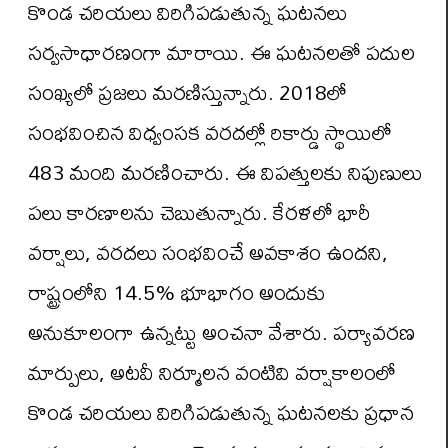
కొండ చరియలు విరిగిపడుతున్న ఘటనలు
సర్వసాధారణంగా మారాయి. ఈ ఘటనలతో పదుల
సంఖ్యలో ప్రజలు మరణిస్తున్నారు. 2018లో
సంభవించిన విధ్వంసక వరదల్లో రికార్డు స్థాయిలో
483 మంది మరణించారు. ఈ విపత్తులకు నిపుణులు
పలు కారణాలను చెబుతున్నారు. కేరళలో భారీ
వర్షాలు, వరదలు సంభవించే అవకాశం ఉందని,
రాష్ట్రంలోని 14.5% భూభాగం అందుకు
అనుకూలంగా ఉన్నట్టు అంచనా వేశారు. పర్యావరణ
మార్పులు, అటవీ నిర్మూలన వంటివి వర్షాకాలంలో
కొండ చరియలు విరిగిపడుతున్న ఘటనలకు ప్రధాన