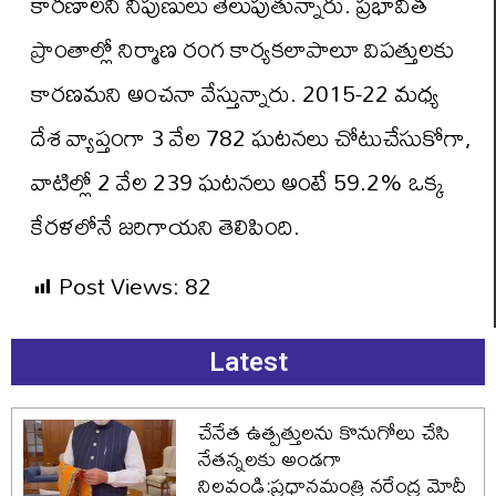
కారణాలని నిపుణులు తెలుపుతున్నారు. ప్రభావిత
ప్రాంతాల్లో నిర్మాణ రంగ కార్యకలాపాలూ విపత్తులకు
కారణమని అంచనా వేస్తున్నారు. 2015-22 మధ్య
దేశ వ్యాప్తంగా 3 వేల 782 ఘటనలు చోటుచేసుకోగా,
వాటిల్లో 2 వేల 239 ఘటనలు అంటే 59.2% ఒక్క
కేరళలోనే జరిగాయని తెలిపింది.
Post Views:
82
Latest
చేనేత ఉత్పత్తులను కొనుగోలు చేసి
నేతన్నలకు అండగా
నిలవండి:ప్రధానమంత్రి నరేంద్ర మోదీ