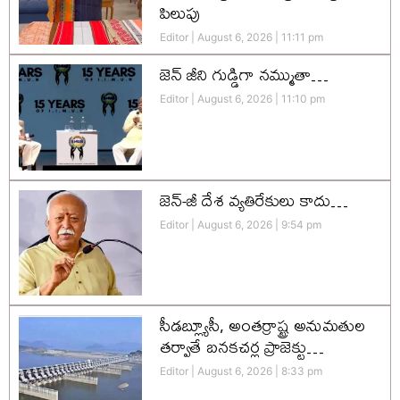
పిలుపు
Editor
August 6, 2026
11:11 pm
జెన్‌ జీని గుడ్డిగా నమ్ముతా…
Editor
August 6, 2026
11:10 pm
జెన్-జీ దేశ వ్యతిరేకులు కాదు…
Editor
August 6, 2026
9:54 pm
సీడబ్ల్యూసీ, అంతర్రాష్ట్ర అనుమతుల
తర్వాతే బనకచర్ల ప్రాజెక్టు…
Editor
August 6, 2026
8:33 pm