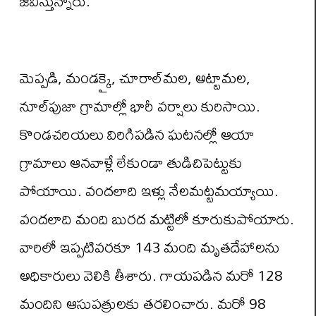
జీవిస్తున్నారు.
మెప్పడి, మండక్కై, చూరాల్‌మల, అట్టామల,
నూల్‌పుజా గ్రామాల్లో భారీ వర్షాలు కురిసాయి.
కొండచరియలు విరిగిపడిన ఘటనల్లో ఆయా
గ్రామాలు ఆనవాళ్లే లేకుండా తుడిచిపెట్టుకు
పోయాయి. వందలాది ఇళ్లు నేలమట్టమయ్యాయి.
వందలాది మంది బురద మట్టిలో కూరుకుపోయారు.
వారిలో ఇప్పటివరకూ 143 మంది మృతదేహాలను
అధికారులు వెలికి తీశారు. గాయపడిన మరో 128
మందిని ఆసుపత్రులకు తరలించారు. మరో 98