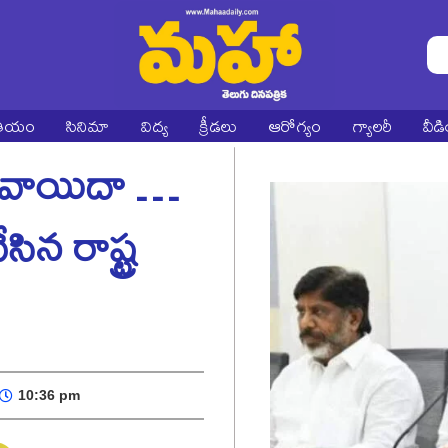
ాతీయం
సినిమా
విద్య
క్రీడలు
ఆరోగ్యం
గ్యాలరీ
వీడ
ం వాయిదా …
న రాష్ట్ర
10:36 pm