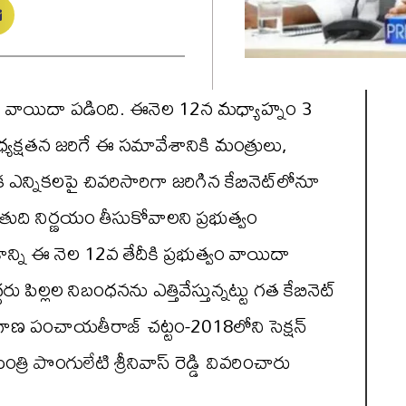
టీ వాయిదా ప‌డింది. ఈనెల 12న మ‌ధ్యాహ్నం 3
‌క్ష‌త‌న జ‌రిగే ఈ స‌మావేశానికి మంత్రులు,
ఎన్నికలపై చివ‌రిసారిగా జ‌రిగిన కేబినెట్‌లోనూ
 తుది నిర్ణయం తీసుకోవాలని ప్రభుత్వం
ేశాన్ని ఈ నెల 12వ తేదీకి ప్ర‌భుత్వం వాయిదా
రు పిల్లల నిబంధనను ఎత్తివేస్తున్నట్టు గ‌త కేబినెట్
ంగాణ పంచాయతీరాజ్‌ చట్టం-2018లోని సెక్షన్‌
ి పొంగులేటి శ్రీనివాస్ రెడ్డి వివ‌రించారు