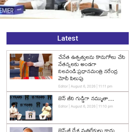
Latest
చేనేత ఉత్పత్తులను కొనుగోలు చేసి
నేతన్నలకు అండగా
నిలవండి:ప్రధానమంత్రి నరేంద్ర
మోదీ పిలుపు
Editor
August 6, 2026
11:11 pm
జెన్‌ జీని గుడ్డిగా నమ్ముతా…
Editor
August 6, 2026
11:10 pm
జెన్-జీ దేశ వ్యతిరేకులు కాదు…