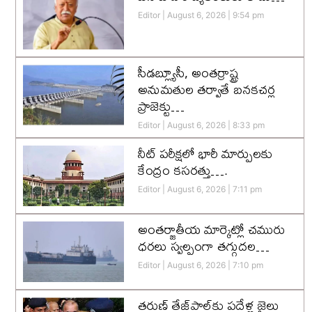
Editor
August 6, 2026
9:54 pm
సీడబ్ల్యూసీ, అంతర్రాష్ట్ర
అనుమతుల తర్వాతే బనకచర్ల
ప్రాజెక్టు…
Editor
August 6, 2026
8:33 pm
నీట్ పరీక్షలో భారీ మార్పులకు
కేంద్రం కసరత్తు….
Editor
August 6, 2026
7:11 pm
అంతర్జాతీయ మార్కెట్లో చమురు
ధరలు స్వల్పంగా తగ్గుదల…
Editor
August 6, 2026
7:10 pm
తరుణ్ తేజ్‌పాల్‌కు పదేళ్ల జైలు