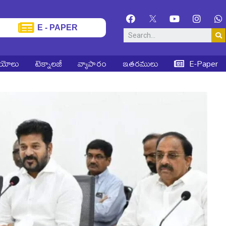
E - PAPER
ియోలు
టెక్నాలజీ
వ్యాపారం
ఇతరములు
E-Paper