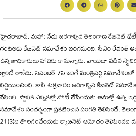
హైదరాబాద్, మహా: నేడు జ‌ర‌గాల్సిన తెలంగాణ కేబినెట్ భే
గంట‌ల‌కు కేబినెట్ స‌మావేశం జ‌ర‌గ‌నుంది. సీఎం రేవంత్ అధ్య
ఉన్న‌తాధికారులు హాజ‌రు కానున్నారు. వాయిదా పడిన స్థానిక 
క్లారిటీ రాలేదు. నవంబర్‌ 7న జరిగే మంత్రివర్గ సమావేశంలో
నిర్ణయించింది. కానీ శుక్ర‌వారం జ‌ర‌గాల్సిన కేబినెట్ స‌మావ
వేసింది. స్థానిక ఎన్నికల్లో పోటీ చేసేందుకు అమల్లో ఉన్న ఇద్ద
స‌మావేశం సంద‌ర్భంగా ప్ర‌క‌టించిన సంగ‌తి తెలిసిందే. తెల
21(3)ని తొలగించేందుకు క్యాబినెట్‌ ఆమోదం తెలిపిందని మంత్ర