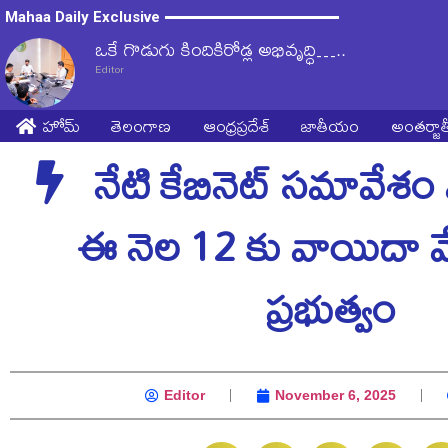
Mahaa Daily Exclusive
ఒకే గొడుగు కిందికిరోడ్ల అభివృద్ధి…..
Editor
హోమ్
తెలంగాణ
ఆంధ్రప్రదేశ్
జాతీయం
అంతర్జ
నేటి కేబినెట్ సమావేశ
ఈ నెల 12 కు వాయిదా వేసి
ప్రభుత్వం
Editor
November 6, 2025