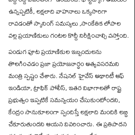
ఉన్నప్పటికీ, లక్షలాది వాహనాలు ఒక్కసారిగా
రావడంతో స్కానింగ్ సమస్యలు ,సాంకేతిక లోపాల
వల్ల ప్రయాణికులు గంటల కొద్దీ నిరీక్షించాల్సి వస్తోంది.
పండుగ పూట ప్రయాణికుల ఇబ్బందులను
తొలగించడం ప్రజా ప్రయోజనార్థం అత్యవసరమని
మంత్రి స్పష్టం చేశారు. నేషనల్ హైవేస్ అథారిటీ ఆఫ్
ఇండియా, ట్రాఫిక్ పోలీస్, ఇతర విభాగాలతో రాష్ట్ర
ప్రభుత్వం ఇప్పటికే సమన్వయం చేసుకుంటోందని,
కేంద్రం సానుకూలంగా స్పందిస్తే లక్షలాది మందికి లబ్ధి
చేకూరుతుందని ఆయన వివరించారు. ఈ ప్రతిపాదన