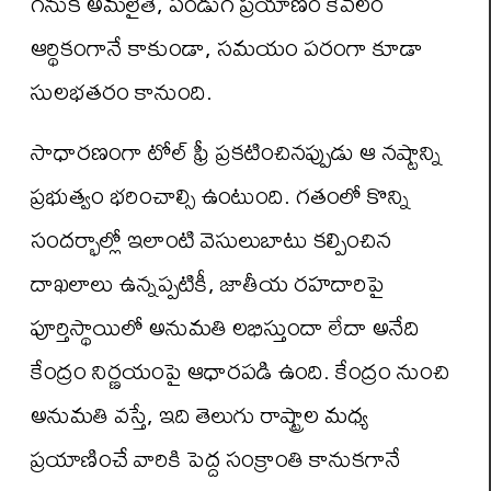
గనుక అమలైతే, పండుగ ప్రయాణం కేవలం
ఆర్థికంగానే కాకుండా, సమయం పరంగా కూడా
సులభతరం కానుంది.
సాధారణంగా టోల్ ఫ్రీ ప్రకటించినప్పుడు ఆ నష్టాన్ని
ప్రభుత్వం భరించాల్సి ఉంటుంది. గతంలో కొన్ని
సందర్భాల్లో ఇలాంటి వెసులుబాటు కల్పించిన
దాఖలాలు ఉన్నప్పటికీ, జాతీయ రహదారిపై
పూర్తిస్థాయిలో అనుమతి లభిస్తుందా లేదా అనేది
కేంద్రం నిర్ణయంపై ఆధారపడి ఉంది. కేంద్రం నుంచి
అనుమతి వస్తే, ఇది తెలుగు రాష్ట్రాల మధ్య
ప్రయాణించే వారికి పెద్ద సంక్రాంతి కానుకగానే