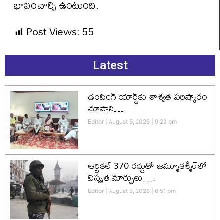
భావించాల్సి ఉంటుంది.
Post Views:
55
Latest
డంపింగ్ యార్డ్‌కు శాశ్వత పరిష్కారం
చూపాలి…
Editor
August 5, 2026
9:23 pm
ఆర్టికల్ 370 రద్దుతో జమ్మూకశ్మీర్‌లో
విస్తృత మార్పులు….
Editor
August 5, 2026
6:51 pm