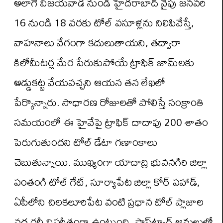
అలాగే విజయవాడ నుండి హైదరాబాద్ వైపు జనవరి
16 నుండి 18 వరకు టోల్ వసూళ్లను నిలిపివేస్తే,
వాహనాలు వేగంగా కదులుతాయని, తద్వారా
కిలోమీటర్ల మేర పేరుకుపోయే ట్రాఫిక్ జామ్‌లకు
అడ్డుకట్ట వేయవచ్చని ఆయన తన లేఖలో
పేర్కొన్నారు. సాధారణ రోజులతో పోలిస్తే సంక్రాంతి
సమయంలో ఈ హైవేపై ట్రాఫిక్ దాదాపు 200 శాతం
పెరుగుతుందని టోల్ డేటా గణాంకాలు
చెబుతున్నాయి. ముఖ్యంగా యాదాద్రి భువనగిరి జిల్లా
పంతంగి టోల్ గేట్, సూర్యాపేట జిల్లా కోర్ పహాడ్,
ఏపీలోని చిలకలూరిపేట వంటి ప్రధాన టోల్ ప్లాజాల
వద్ద రద్దీ విపరీతంగా ఉంటుంది. ఫాస్ట్‌ట్యాగ్ అమలులో