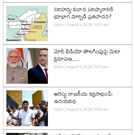
సరిహద్దు వివాద పరిష్కారానికి
భూభాగ మార్పిడి ప్రతిపాదన?
Editor
August 5, 2026
6:03 pm
మోదీ వీడియో తొలగింపుపై మెటా
క్షమాపణ….
Editor
August 5, 2026
6:01 pm
అరెస్టు రాజకీయ కక్షసాధింపే:
ఉదయనిధి
Editor
August 5, 2026
6:00 pm