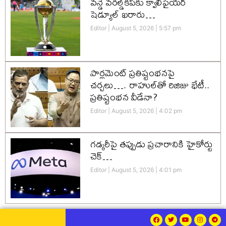
వన్డే వరల్డ్‌కప్‌కు క్వాలిఫైయర్
షెడ్యూల్ ఖరారు…
Editor
August 5, 2026
5:57 pm
పార్లమెంట్ ప్రతిష్టంభనపై
చర్చలు…. రాహుల్‌తో రిజిజు భేటీ..
ప్రతిష్టంభన వీడేనా?
Editor
August 5, 2026
4:02 pm
గడ్కరీపై తప్పుడు ప్రచారానికి హైకోర్టు
చెక్…
Editor
August 5, 2026
4:01 pm