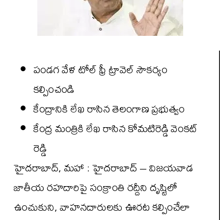
పండగ వేళ టోల్ ఫ్రీ ట్రావెల్ సౌకర్యం
కల్పించండి
కేంద్రానికి లేఖ రాసిన తెలంగాణ ప్రభుత్వం
కేంద్ర మంత్రికి లేఖ రాసిన కోమటిరెడ్డి వెంకట్
రెడ్డి
హైదరాబాద్, మహా : హైదరాబాద్ – విజయవాడ
జాతీయ రహదారిపై సంక్రాంతి రద్దీని దృష్టిలో
ఉంచుకుని, వాహనదారులకు ఊరట కల్పించేలా