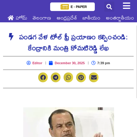
E - PAPER
హోమ్
తెలంగాణ
ఆంధ్రప్రదేశ్
జాతీయం
అంతర్జాతీయం
పండగ వేళ టోల్ ఫ్రీ ప్రయాణం కల్పించండి:
కేంద్రానికి మంత్రి కోమటిరెడ్డి లేఖ
Editor
December 30, 2025
7:39 pm