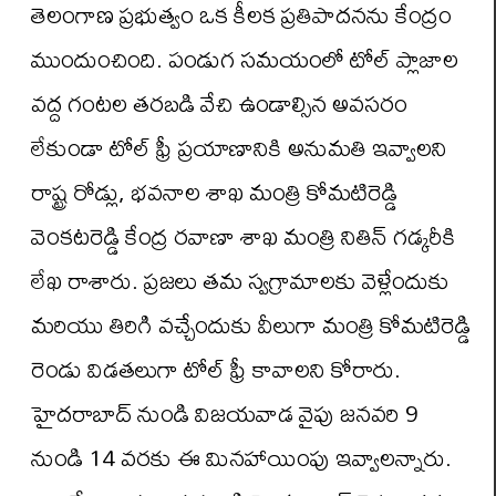
తెలంగాణ ప్రభుత్వం ఒక కీలక ప్రతిపాదనను కేంద్రం
ముందుంచింది. పండుగ సమయంలో టోల్ ప్లాజాల
వద్ద గంటల తరబడి వేచి ఉండాల్సిన అవసరం
లేకుండా టోల్ ఫ్రీ ప్రయాణానికి అనుమతి ఇవ్వాలని
రాష్ట్ర రోడ్లు, భవనాల శాఖ మంత్రి కోమటిరెడ్డి
వెంకటరెడ్డి కేంద్ర రవాణా శాఖ మంత్రి నితిన్ గడ్కరీకి
లేఖ రాశారు. ప్రజలు తమ స్వగ్రామాలకు వెళ్లేందుకు
మరియు తిరిగి వచ్చేందుకు వీలుగా మంత్రి కోమటిరెడ్డి
రెండు విడతలుగా టోల్ ఫ్రీ కావాలని కోరారు.
హైదరాబాద్ నుండి విజయవాడ వైపు జనవరి 9
నుండి 14 వరకు ఈ మినహాయింపు ఇవ్వాలన్నారు.