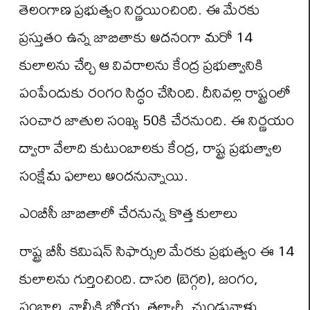
తెలంగాణ ప్రభుత్వం నిర్ణయించింది. ఈ మేరకు
ప్రస్తుతం ఉన్న జాబితాకు అదనంగా మరో 14
కులాలను చేర్చి ఆ వివరాలను కేంద్ర ప్రభుత్వానికి
పంపేందుకు రంగం సిద్ధం చేసింది. దీనివల్ల రాష్ట్రంలో
సంచార జాతుల సంఖ్య 50కి చేరనుంది. ఈ నిర్ణయం
ద్వారా వేలాది కుటుంబాలకు కేంద్ర, రాష్ట్ర ప్రభుత్వాల
సంక్షేమ ఫలాలు అందనున్నాయి.
ఎంబీసీ జాబితాలో చేరనున్న కొత్త కులాలు
రాష్ట్ర బీసీ కమిషన్ సిఫార్సుల మేరకు ప్రభుత్వం ఈ 14
కులాలను గుర్తించింది. దాసరి (బెగ్గరి), జంగం,
పంబాల, వాల్మీకి బోయ, తల్యారీ, చుండువాళ్లు,