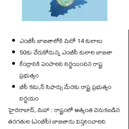
ఎంబీసీ జాబితాలోకి మరో 14 కులాలు
50కు చేరుకోనున్న ఎంబీసీ కులాల జాబితా
కేంద్రానికి పంపాలని నిర్ణయించిన రాష్ట్ర
ప్రభుత్వం
బీసీ కమి,న్ సిఫార్సు మేరకు రాష్ట్ర ప్రభుత్వం
నిర్ణయం
హైదరాబాద్, మహా : రాష్ట్రంలో అత్యంత వెనుకబడిన
తరగతుల (ఎంబీసీ) జాబితాను విస్తరించాలని