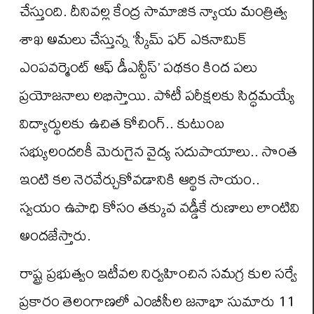
చేస్తుంది. దీనివల్ల కేంద్ర సామాజిక న్యాయ మంత్రిత్వ
శాఖ అమలు చేస్తున్న ‘స్కీమ్ ఫర్ ఎకనామిక్
ఎంపవర్మెంట్ ఆఫ్ డీఎన్టీస్’ పథకం కింద పలు
ప్రయోజనాలు లభిస్తాయి. పోటీ పరీక్షలకు సిద్ధమయ్యే
విద్యార్థులకు ఉచిత కోచింగ్.. కుటుంబ
సభ్యులందరికీ మెరుగైన వైద్య సదుపాయాలు.. సొంత
ఇంటి కల నెరవేర్చుకోవడానికి ఆర్థిక సాయం..
స్వయం ఉపాధి కోసం తక్కువ వడ్డీకే రుణాలు లాంటివి
అందజేస్తారు.
రాష్ట్ర ప్రభుత్వం ఇటీవల నిర్వహించిన సమగ్ర కుల సర్వే
ప్రకారం తెలంగాణలో ఎంబీసీల జనాభా సుమారు 11