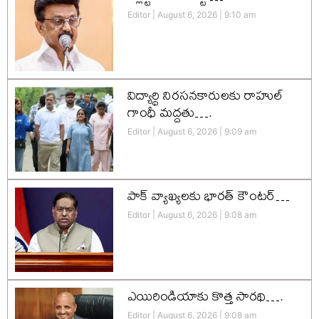
Editor
August 6, 2026
9:10 am
విద్యార్థి నిరసనకారులకు రాహుల్
గాంధీ మద్దతు….
Editor
August 6, 2026
9:09 am
పాక్ వ్యాఖ్యలకు భారత్ కౌంటర్…
Editor
August 6, 2026
9:08 am
ఎయిరిండియాకు కొత్త సారథి….
Editor
August 6, 2026
9:08 am