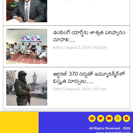
డంపింగ్ యార్డ్‌కు శాశ్వత పరిష్కారం
చూపాలి…
Editor
August 5, 2026
9:23 pm
ఆర్టికల్ 370 రద్దుతో జమ్మూకశ్మీర్‌లో
విస్తృత మార్పులు….
Editor
August 5, 2026
6:51 pm
All Rights Reserved - 2026
www.mahaadaily.com