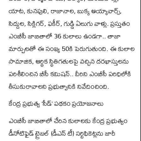
యాట, కునపులి, రాజానాల, బుక్క అయ్యావార్స్,
సిద్దుల, సిక్లిగర్, ఫకీర్, గుడ్డి ఏలుగు వాళ్లు. ప్రస్తుతం
ఎంబీసీ జాబితాలో 36 కులాలు ఉండగా.. తాజా
మార్పులతో ఈ సంఖ్య 50కి పెరుగుతుంది. ఈ కులాల
సామాజిక, ఆర్థిక స్థితిగతులపై వచ్చిన దరఖాస్తులను
పరిశీలించిన బీసీ కమిషన్.. వీరిని ఎంబీసీ పరిధిలోకి
తీసుకురావాలని ప్రభుత్వానికి నివేదించింది.
కేంద్ర ప్రభుత్వ ‘సీడ్’ పథకం ప్రయోజనాలు
ఎంబీసీ జాబితాలో చేరిన కులాలకు కేంద్ర ప్రభుత్వం
డీనోటిఫైడ్ ట్రైబల్ (డీఎన్ టీ) సర్టిఫికెట్లను జారీ