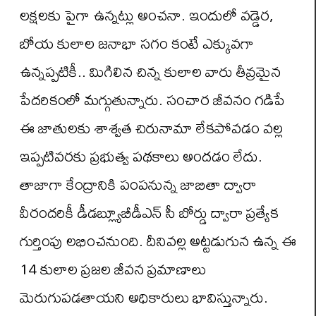
లక్షలకు పైగా ఉన్నట్లు అంచనా. ఇందులో వడ్డెర,
బోయ కులాల జనాభా సగం కంటే ఎక్కువగా
ఉన్నప్పటికీ.. మిగిలిన చిన్న కులాల వారు తీవ్రమైన
పేదరికంలో మగ్గుతున్నారు. సంచార జీవనం గడిపే
ఈ జాతులకు శాశ్వత చిరునామా లేకపోవడం వల్ల
ఇప్పటివరకు ప్రభుత్వ పథకాలు అందడం లేదు.
తాజాగా కేంద్రానికి పంపనున్న జాబితా ద్వారా
వీరందరికీ డీడబ్ల్యూబీడీఎన్ సీ బోర్డు ద్వారా ప్రత్యేక
గుర్తింపు లభించనుంది. దీనివల్ల అట్టడుగున ఉన్న ఈ
14 కులాల ప్రజల జీవన ప్రమాణాలు
మెరుగుపడతాయని అధికారులు భావిస్తున్నారు.