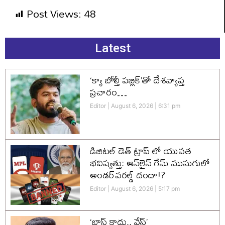
Post Views:
48
Latest
‘క్యా బోల్తీ పబ్లిక్’తో దేశవ్యాప్త
ప్రచారం…
Editor
August 6, 2026
6:31 pm
డిజిటల్ డెత్ ట్రాప్ లో యువత
భవిష్యత్తు: ఆన్‌లైన్ గేమ్ ముసుగులో
అండర్‌వరల్డ్ దందా!?
Editor
August 6, 2026
5:17 pm
‘బ్లాస్ట్ కాదు.. వేస్ట్’…