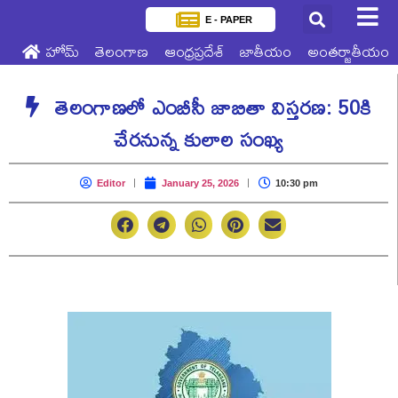
E - PAPER
హోమ్
తెలంగాణ
ఆంధ్రప్రదేశ్
జాతీయం
అంతర్జాతీయం
తెలంగాణలో ఎంబీసీ జాబితా విస్తరణ: 50కి
చేరనున్న కులాల సంఖ్య
Editor
January 25, 2026
10:30 pm