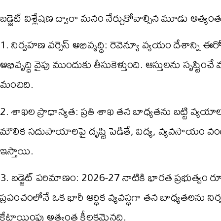
బడ్జెట్ విశ్లేషణ ద్వారా మనం నేర్చుకోవాల్సిన మూడు అత్
1. నిర్వహణ వర్సెస్ అభివృద్ధి: రెవెన్యూ వ్యయం దేశాన్ని ఈ
అభివృద్ధి వైపు ముందుకు తీసుకెళ్తుంది. ఆస్తులను సృష్ట
మంచిది.
2. శాఖల ప్రాధాన్యత: ప్రతి శాఖ తన బాధ్యతను బట్టి వ్యయా
మౌలిక సదుపాయాలపై దృష్టి పెడితే, విద్య, వ్యవసాయం వంట
ఇస్తాయి.
3. బడ్జెట్ పరిమాణం: 2026-27 నాటికి భారత ప్రభుత్వం రూ.
ప్రపంచంలోనే ఒక భారీ ఆర్థిక వ్యవస్థగా తన బాధ్యతలను ని
కేటాయింపు అత్యంత కీలకమైనది.