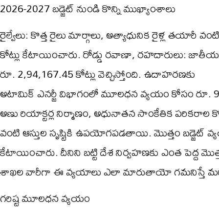
2026-2027 బడ్జెట్ నుండి కొన్ని ముఖ్యాంశాలు
రైల్వేలు: కొత్త రైలు మార్గాలు, అత్యాధునిక రైళ్ల తయా
కోట్లు కేటాయించారు. రోడ్డు రవాణా, రహదారులు: జాతీయ 
రూ. 2,94,167.45 కోట్లు వెచ్చిస్తోంది. ఉదాహరణకు
అటామిక్ ఎనర్జీ విభాగంలో మూలధన వ్యయం కోసం రూ. 9,9
అణు రియాక్టర్ల నిర్మాణం, అధునాతన సాంకేతిక పరికరాల కొను
వంటి ఆస్తుల సృష్టికి ఉపయోగపడతాయి. మొత్తం బడ్జెట్ వ
కేటాయించారు. దీనిని బట్టి దేశ నిర్వహణకు ఎంత పెద్ద 
శాఖల వారీగా ఈ వ్యయాలు ఎలా మారుతాయో గమనిస్తే మరింత ఆస
గరిష్ట మూలధన వ్యయం