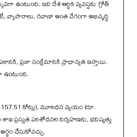
ఉంటుంది. ఇవి దేశ ఆర్థిక వ్యవస్థకు ‘గ్రోత్
ే, వ్యాపారాలు, రవాణా అంత వేగంగా అభివృద్ధి
ి, ప్రజా సంక్షేమానికి ప్రాధాన్యత ఇస్తాయి.
గా ఉంటుంది.
 14,157.51 కోట్లు), మూలధన వ్యయం (రూ.
ఖ ప్రస్తుత పరిశోధనల నిర్వహణకు, భవిష్యత్తు
 అర్థం చేసుకోవచ్చు.