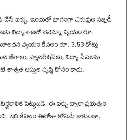
 చేసే ఖర్చు. ఇందులో భాగంగా ఎరువుల సబ్సిడీ
ు విద్యాశాఖలో రెవెన్యూ వ్యయం రూ.
లో మూలధన వ్యయం కేవలం రూ. 3.53 కోట్లు
 జీతాలు, స్కాలర్‌షిప్‌లు, విద్యా సేవలను
ి శాశ్వత ఆస్తుల సృష్టి కోసం కాదు.
ఘకాలిక పెట్టుబడి. ఈ ఖర్చు ద్వారా ప్రభుత్వం
ిస్తుంది. ఇది కేవలం ఈరోజు కోసమే కాకుండా,