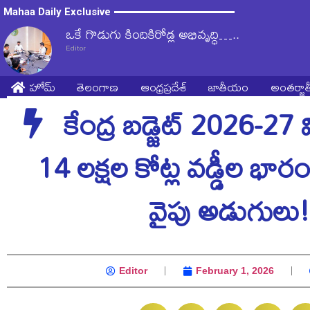
Mahaa Daily Exclusive
ఒకే గొడుగు కిందికిరోడ్ల అభివృద్ధి…..
Editor
హోమ్
తెలంగాణ
ఆంధ్రప్రదేశ్
జాతీయం
అంతర్జ
కేంద్ర బడ్జెట్ 2026-27 వ
14 లక్షల కోట్ల వడ్డీల భారం.
వైపు అడుగులు!
Editor
February 1, 2026