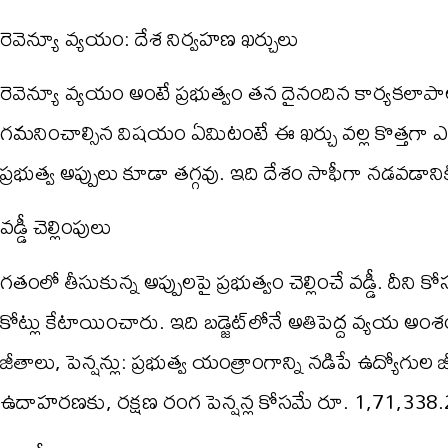
రెవెన్యూ వ్యయం: దేశ నిర్వహణ ఖర్చులు
రెవెన్యూ వ్యయం అంటే ప్రభుత్వం తన దైనందిన కార్యకలాపాల
గమనించాల్సిన విషయం ఏమిటంటే ఈ ఖర్చు వల్ల కొత్తగా ఎట
ప్రభుత్వ అప్పులు కూడా తగ్గవు. ఇది దేశం సాఫీగా నడవడాన
వడ్డీ చెల్లింపులు
గతంలో తీసుకున్న అప్పులపై ప్రభుత్వం చెల్లించే వడ్డీ. దీ
కోట్లు కేటాయించారు. ఇది బడ్జెట్‌లోనే అతిపెద్ద వ్యయ అంశ
జీతాలు, పెన్షన్లు: ప్రభుత్వ యంత్రాంగాన్ని నడిపే ఉద్యోగుల జ
ఉదాహరణకు, రక్షణ రంగ పెన్షన్ల కోసమే రూ. 1,71,33