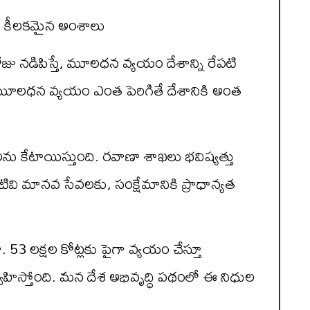
యంత కీలకమైన అంశాలు
రోజు నడిపిస్తే, మూలధన వ్యయం దేశాన్ని రేపటి
ించే మూలధన వ్యయం ఎంత పెరిగితే దేశానికి అంత
లను కేటాయిస్తుంది. రవాణా శాఖలు భవిష్యత్తు
ివి మానవ సేవలకు, సంక్షేమానికి ప్రాధాన్యత
 53 లక్షల కోట్లకు పైగా వ్యయం చేస్తూ
ర్వహిస్తోంది. మన దేశ అభివృద్ధి పథంలో ఈ నిధుల