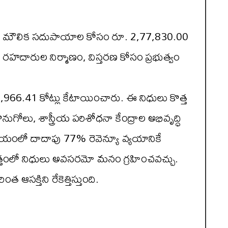
రీ వంటి మౌలిక సదుపాయాల కోసం రూ. 2,77,830.00
రహదారుల నిర్మాణం, విస్తరణ కోసం ప్రభుత్వం
66.41 కోట్లు కేటాయించారు. ఈ నిధులు కొత్త
గోలు, శాస్త్రీయ పరిశోధనా కేంద్రాల అభివృద్ధి
్యయంలో దాదాపు 77% రెవెన్యూ వ్యయానికే
మొత్తంలో నిధులు అవసరమో మనం గ్రహించవచ్చు.
క్తిని రేకెత్తిస్తుంది.