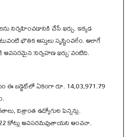
ను నిర్వహించడానికి చేసే ఖర్చు. ఇక్కడ
ువంటి భౌతిక ఆస్తులు సృష్టించలేం. అలాగే
ికి అవసరమైన ‘నిర్వహణ ఖర్చు’ వంటిది.
ని కోసం ఈ బడ్జెట్‌లో ఏకంగా రూ. 14,03,971.79
ం.
ీతాలు, విశ్రాంత ఉద్యోగుల పెన్షన్లు.
8.22 కోట్లు అవసరమవుతాయని అంచనా.