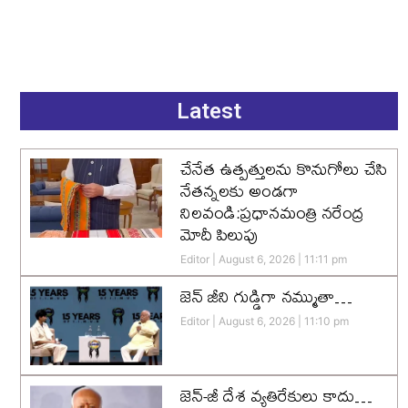
Latest
చేనేత ఉత్పత్తులను కొనుగోలు చేసి
నేతన్నలకు అండగా
నిలవండి:ప్రధానమంత్రి నరేంద్ర
మోదీ పిలుపు
Editor
August 6, 2026
11:11 pm
జెన్‌ జీని గుడ్డిగా నమ్ముతా…
Editor
August 6, 2026
11:10 pm
జెన్-జీ దేశ వ్యతిరేకులు కాదు…