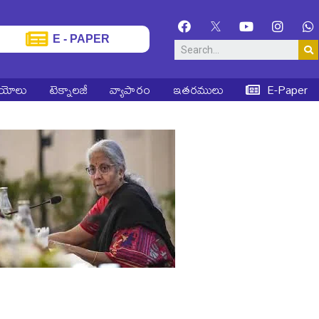
E - PAPER
ియోలు
టెక్నాలజీ
వ్యాపారం
ఇతరములు
E-Paper