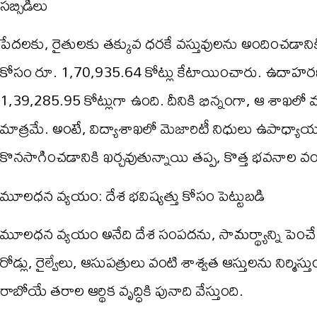
సబ్సిడీలు
పేదలకు, రైతులకు తక్కువ ధరకే వస్తువులను అందించడానికి
కోసం రూ. 1,70,935.64 కోట్లు కేటాయించారు. ఉదాహరణక
1,39,285.95 కోట్లుగా ఉంది. దీనికి భిన్నంగా, ఆ శాఖ
మాత్రమే. అంటే, విద్యాశాఖలో మెజారిటీ నిధులు ఉపాధ్యాయుల
కొనసాగించడానికి ఖర్చవుతున్నాయి తప్ప, కొత్త భవనాల వంట
మూలధన వ్యయం: దేశ భవిష్యత్తు కోసం పెట్టుబడి
మూలధన వ్యయం అనేది దేశ సంపదను, సామర్థ్యాన్ని పెంచే దీర్
రోడ్లు, రైల్వేలు, ఆసుపత్రులు వంటి శాశ్వత ఆస్తులను నిర్మ
రాబోయే తరాల ఆర్థిక వృద్ధికి పునాది వేస్తుంది.