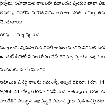
రైల్వేలు, రహదారుల శాఖలలో మూలధన వ్యయం చాలా ఎక్కువగా 
ఇంజిన్లు’ వంటివి. మౌలిక సదుపాయాలు ఎంత మెరుగ్గా ఉంట
చెందుతాయి.
గరిష్ట రెవెన్యూ వ్యయం
విద్యాశాఖ, వ్యవసాయం వంటి శాఖలు మానవ వనరుల పెంపకానిక
అందుకే వీటిలో సేవల కోసం చేసే రెవెన్యూ వ్యయం అధికం
ముందుకు చూసే విధానం
అటామిక్ ఎనర్జీ శాఖను గమనిస్తే, అక్కడ రెవెన్యూ ( రూ.
9,966.41 కోట్లు) రెండూ గణనీయంగా ఉన్నాయి. అంటే ఈ శా
సాంకేతిక పరిజ్ఞాన అభివృద్ధికి సమాన ప్రాధాన్యత ఇస్తోందని