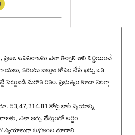
లి, ప్రజల అవసరాలను ఎలా తీర్చాలి అని నిర్ణయించే
ూరగాయలు, కరెంటు బిల్లుల కోసం చేసే ఖర్చు ఒక
టే పెట్టుబడి మరొక రకం. ప్రభుత్వం కూడా సరిగ్గా
రూ. 53,47,314.81 కోట్ల భారీ వ్యయాన్ని
రాలకు, ఎలా ఖర్చు చేస్తుందో అర్థం
’ వ్యయాలుగా విభజించి చూడాలి.