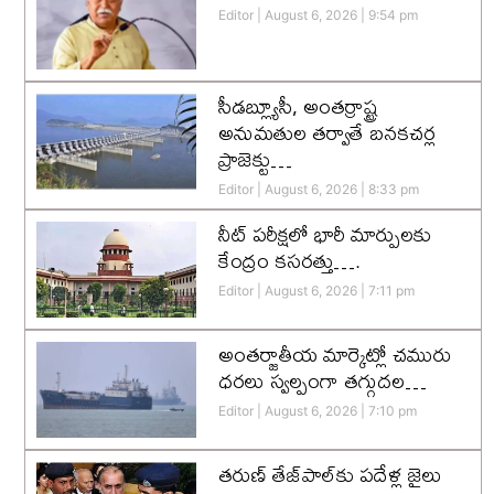
Editor
August 6, 2026
9:54 pm
సీడబ్ల్యూసీ, అంతర్రాష్ట్ర
అనుమతుల తర్వాతే బనకచర్ల
ప్రాజెక్టు…
Editor
August 6, 2026
8:33 pm
నీట్ పరీక్షలో భారీ మార్పులకు
కేంద్రం కసరత్తు….
Editor
August 6, 2026
7:11 pm
అంతర్జాతీయ మార్కెట్లో చమురు
ధరలు స్వల్పంగా తగ్గుదల…
Editor
August 6, 2026
7:10 pm
తరుణ్ తేజ్‌పాల్‌కు పదేళ్ల జైలు