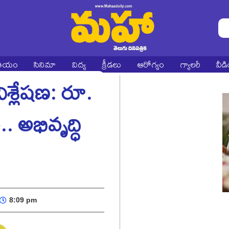
ాతీయం
సినిమా
విద్య
క్రీడలు
ఆరోగ్యం
గ్యాలరీ
వీడ
ిశ్లేషణ: రూ.
. అభివృద్ధి
8:09 pm